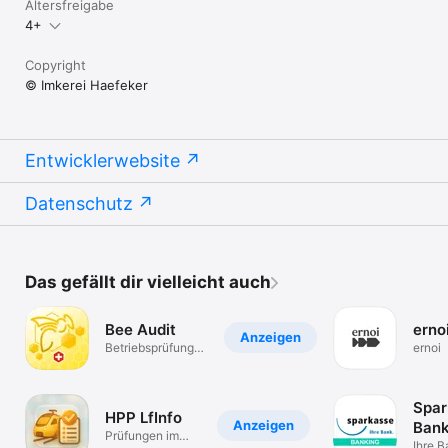
Altersfreigabe
4+
Copyright
© Imkerei Haefeker
Entwicklerwebsite
Datenschutz
Das gefällt dir vielleicht auch
Bee Audit
erno
Anzeigen
Betriebsprüfungen
ernoi
via Tablet
Spar
HPP LfInfo
Anzeigen
Bank
Prüfungen im
Ihre 