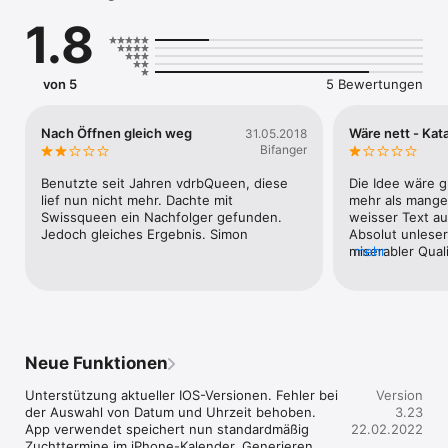
per E-Mail an den Benutzer direkt aus der App versendet 
1.8
werden. Dabei wird der Kalender auch als iCalendar-Datei 
erzeugt und kann als E-Mailanhang in Outlook oder iCal 
importiert werden. Dabei wird auch eine Erinnerung gesetzt.

von 5
5 Bewertungen
Ab Version 2.31 können die Daten nicht nur im 
Standardkalender auf dem iPhone gespeichert werden, 
sondern die Verwendung eines eigenen Kalenders mit dem 
Nach Öffnen gleich weg
Wäre nett - Kat
31.05.2018
Namen DBIBqueen ist zusätzlich möglich.

Bifanger
Ab Version 3.00 gibt es ein Tutorial und die Einstellungen für 
Benutzte seit Jahren vdrbQueen, diese 
Die Idee wäre gu
die App werden automatisch bei der Erstinstallation 
lief nun nicht mehr. Dachte mit 
mehr als mangel
aufgerufen.
Swissqueen ein Nachfolger gefunden. 
weisser Text au
Jedoch gleiches Ergebnis. Simon
Absolut unleserl
miserabler Quali
mehr
gebrauchen…. L
Neue Funktionen
Unterstützung aktueller IOS-Versionen. Fehler bei 
Version
der Auswahl von Datum und Uhrzeit behoben. 
3.23
App verwendet speichert nun standardmäßig 
22.02.2022
Zuchttermine im iPhone-Kalender. Generieren 