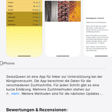
TV
iPhone
SwissQueen ist eine App für Imker zur Unterstützung bei der 
Königinnenzucht. Die App berechnet die Daten für die 
verschiedenen Zuchtschritte. Für jeden Schritt gibt es eine 
kurze Erklärung. Mehrere Zuchtmethoden stehen zur 
Auswahl. Weitere Methoden sind für die nächsten Updates 
mehr
geplant. Feedback von Anwendern kann dabei berücksichtigt 
werden. 

Bewertungen & Rezensionen
Wenn der Zuchtkalender für eine Serie festgelegt ist, kann er 