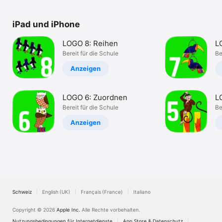
TV
iPad und iPhone
LOGO 8: Reihen
L
Bereit für die Schule
Be
Anzeigen
LOGO 6: Zuordnen
L
Bereit für die Schule
Be
Anzeigen
Schweiz
English (UK)
Français (France)
Italiano
Copyright © 2026
Apple Inc.
Alle Rechte vorbehalten.
Nutzungsbedingungen für Internetdienste
App Store & Datenschutz