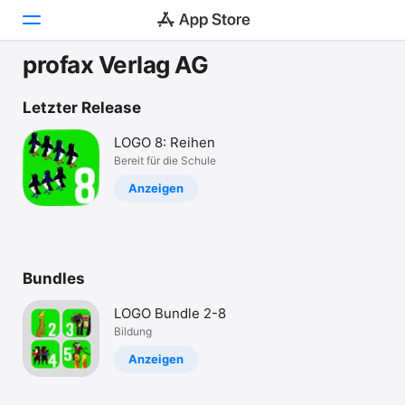
profax Verlag AG
Heute
Letzter Release
Spiele
LOGO 8: Reihen
Bereit für die Schule
Apps
Anzeigen
Arcade
Suchen
Bundles
Plattform
iPhone
LOGO Bundle 2-8
iPad
Bildung
Mac
Anzeigen
Watch