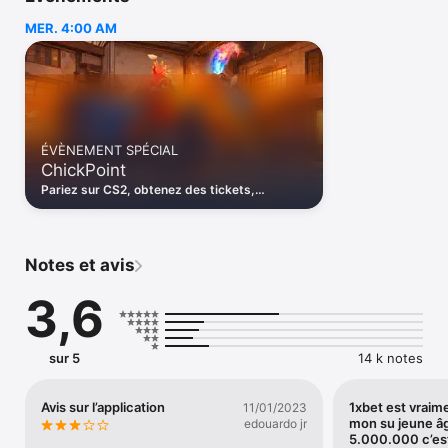
Bienvenue sur 1xBet, le sportsbook et l’app de sports betting 
MER. 4:00 AM
où les joueurs ivoiriens transforment leur passion en gains 
réels. D’Abidjan à Bouaké, chaque bettor profite d’une 
ambiance de palace bet avec des cotes élevées, des 
paiements rapides et des transactions sécurisées dans ta 
monnaie locale. Entièrement licencié et fiable, notre 
bookmaker t’offre un environnement sûr pour parier sur les 
sports que tu aimes, à tout moment, où que tu sois.

ÉVÈNEMENT SPÉCIAL
ChickPoint
Ouvre l’app et découvre une énorme offre de paris sportifs : 
des milliers d’événements, de ligues et de football leagues, de 
Pariez sur CS2, obtenez des tickets,
l’AFCON (Coupe d’Afrique des Nations) et de la Ligue 1 jusqu’à 
débloquez des bonus et tentez de gagner
la Premier League, la Liga, la Serie A, la Bundesliga et la 
des prix et des paris gratuits.
Champions League. Tu peux placer un simple pari ou 
construire un gros parlay, suivre le live score et voir comment 
Notes et avis
chaque match score peut faire basculer ta journée. Avec nos 
bonnes cotes sur les équipes locales et internationales, 
3,6
chaque mise te donne l’impression d’être au stade, en train 
d’encourager les Éléphants ou ton club européen préféré.

Tu aimes l’action que tu peux vraiment voir ? Avec notre app, 
sur 5
14 k notes
tu ne fais pas que suivre les live sports – tu les regardes en 
direct. Grâce au match streaming fluide, tu peux vivre les plus 
belles affiches de football, les combats explosifs de l’UFC et 
Avis sur l’application
1xbet est vraime
11/01/2023
mon su jeune â
du MMA, ainsi que de nombreux autres sports games 
edouardo jr
5.000.000 c’est
directement dans l’app. Notre interface simple te permet de 