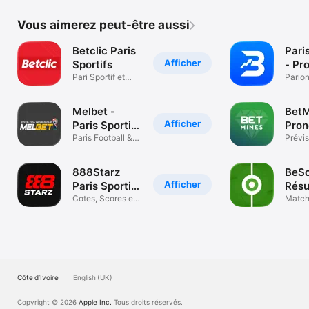
Vous aimerez peut-être aussi
Betclic Paris
Paris
Afficher
Sportifs
- Pr
Pari Sportif et
Parion
Casino
& Résu
Melbet -
BetM
Afficher
Paris Sportif
Pron
& Slots
Paris Football &
sport
Prévis
Match Scores
paris 
888Starz
BeSo
Afficher
Paris Sportifs
Résu
Live
Cotes, Scores et
Foot
Match
Freebet
et info
Côte d’Ivoire
English (UK)
Copyright © 2026
Apple Inc.
Tous droits réservés.