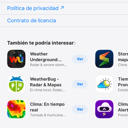
Política de privacidad
Contrato de licencia
También te podría interesar
Weather
Stor
Ver
Underground:
mapa
Local Map
Radar & severe storm
Clima
tracker
WeatherBug -
Tiem
Ver
Radar & Mapas
Pron
El clima local, Radar,
Estado
Mapas
tempe
Clima: En tiempo
Clim
Ver
real
Aler
Tornado & Hurricane
Pronó
Tracker
en vi