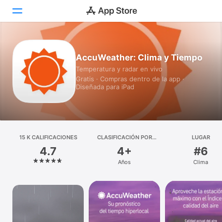
Hoy
AccuWeather: Clima y Tiempo
Temperatura y radar en vivo
Juegos
Gratis · Compras dentro de la app ·
Diseñada para iPad
Apps
Arcade
Buscar
15 K CALIFICACIONES
CLASIFICACIÓN POR
LUGAR
EDADES
4.7
4+
#6
Plataforma
Años
Clima
iPhone
iPad
Mac
Watch