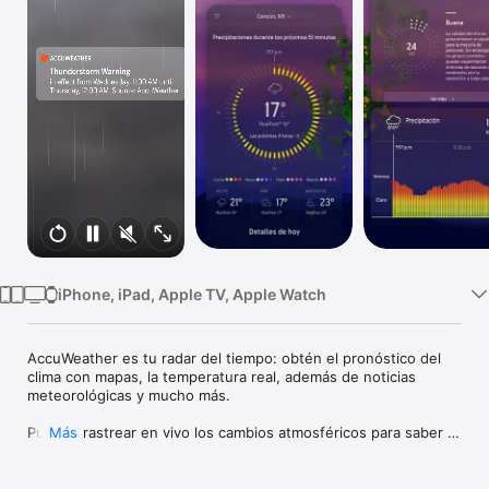
TV
iPhone, iPad, Apple TV, Apple Watch
AccuWeather es tu radar del tiempo: obtén el pronóstico del 
clima con mapas, la temperatura real, además de noticias 
meteorológicas y mucho más.

Puedes rastrear en vivo los cambios atmosféricos para saber 
Más
con exactitud cuánto calor o frío hace donde quiera que vayas.

Prepara tu día con la precisión de AccuWeather. ¿Te preocupa 