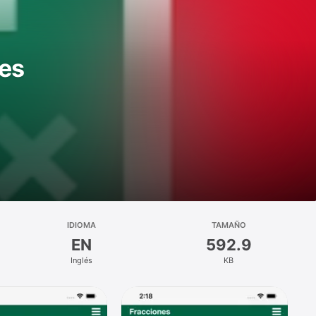
nes
IDIOMA
TAMAÑO
EN
592.9
Inglés
KB