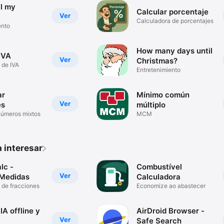
il my
Calcular porcentaje
Ver
Calculadora de porcentajes
ento
How many days until
IVA
Ver
Christmas?
 de IVA
Entretenimiento
ar
Mínimo común
Ver
es
múltiplo
 números mixtos
MCM
 interesar
lc -
Combustível
Ver
 Medidas
Calculadora
 de fracciones
Economize ao abastecer
IA offline y
AirDroid Browser -
Ver
Safe Search