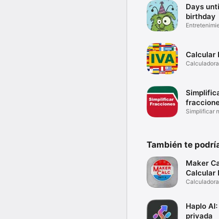
Days unt
birthday
Entretenimi
Calcular 
Calculadora
Simplific
fraccion
Simplificar
También te podría
Maker Ca
Calcular
Calculadora
Haplo AI: 
privada