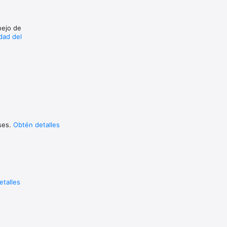
nejo de
idad del
uses.
Obtén detalles
etalles