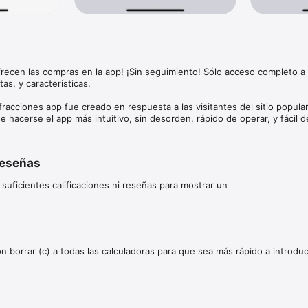
frecen las compras en la app! ¡Sin seguimiento! Sólo acceso completo a t
as, y características.

racciones app fue creado en respuesta a las visitantes del sitio popular
e hacerse el app más intuitivo, sin desorden, rápido de operar, y fácil de
ladoras de fracciones app se convierta en su app de matemáticas favori
reseñas
 suficientes calificaciones ni reseñas para mostrar un
 borrar (c) a todas las calculadoras para que sea más rápido a introdu