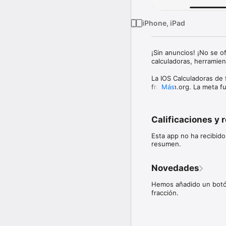
iPhone, iPad
¡Sin anuncios! ¡No se o
calculadoras, herramient
La IOS Calculadoras de f
fraccion.org. La meta fu
Más
Esperamos que el Calcu
Calificaciones y 
Esta app no ha recibido
resumen.
Novedades
Hemos añadido un botón
fracción.