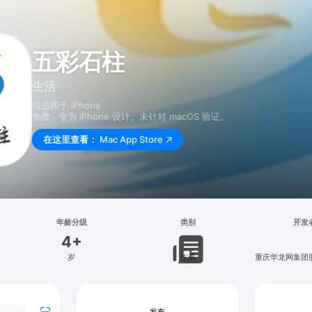
五彩石柱
生活
仅适用于 iPhone
免费 · 专为 iPhone 设计。未针对 macOS 验证。
在这里查看：
Mac App Store
年龄分级
类别
开发
4+
岁
生活
重庆华龙网集团