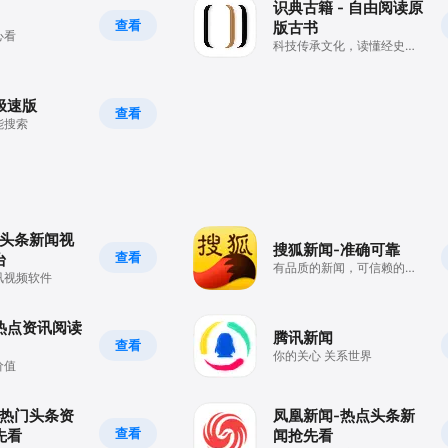
识典古籍 - 自由阅读原
查看
版古书
心看
科技传承文化，读懂经史子
集佛道
极速版
查看
能搜索
-头条新闻视
搜狐新闻-准确可靠
查看
台
有品质的新闻，可信赖的资
讯视频软件
讯
 热点资讯阅读
腾讯新闻
查看
你的关心 关系世界
价值
-热门头条资
凤凰新闻-热点头条新
查看
先看
闻抢先看