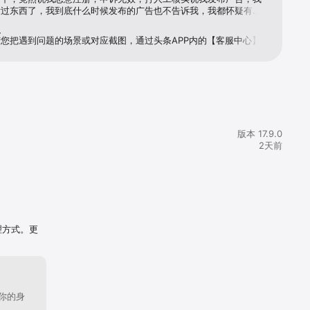
发过东西了，我到底什么时候发布的广告也不告诉我，我都怀疑有别
录我的账号，申诉无门，我真无语了，我的印象里我没发过什么广
复
有也是两年前的了，两年前不封，两年后什么提醒都没有，就突然就
您把遇到问题的场景或对应截图，通过头条APP内的【客服中心】
封禁了，封禁原因前后冲突，这不是逗我玩吗？
发送给头条君吧，客服人员会及时对接响应，问题处理也更快速高效呢~ 
版本 17.9.0
2天前
和朋友，他
加了关注，我
理方式。更
短视频看，还
态，给他们留
你的身