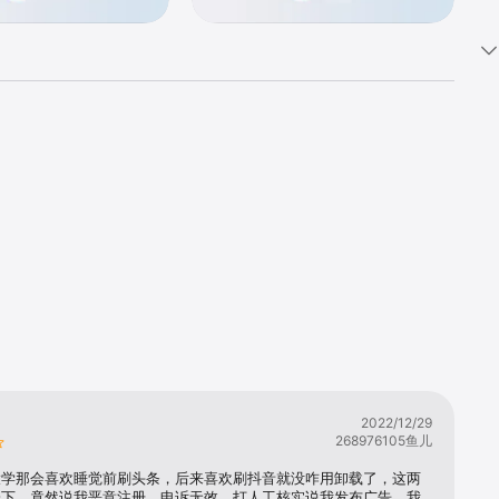
每一次推荐都
2022/12/29
268976105鱼儿
大学那会喜欢睡觉前刷头条，后来喜欢刷抖音就没咋用卸载了，这两
一下，竟然说我恶意注册，申诉无效，打人工核实说我发布广告，我