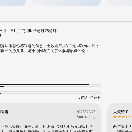
用，单用户使用时长超过76分钟



能算法推荐你感兴趣的信息、无数明星大V在这里跟你互动；

布自己的微头条、与千万网友在问答区参与热点讨论；

全网精彩无广告短视频，也有草根生活喊麦达人原创小视频；

类连载小说漫画超快更新，足球美妆全部覆盖；

的资讯客户端

推荐引擎，5 秒算出你的兴趣，每日 1000 多位工程师精心优化算法，只为
高效。

281万 个评分
以上头条！

手动态，与偶像互动升级

的问题
太失望了
2025/02/25
BouYunong
.覆盖全网千万精彩短视频

门一键看过瘾

版已经停止维护更新，还更新 IOS18.4 后发现应用会
两年头上
使用，我不理解我花钱购买的应用程序会为什么会悄无声
天我登录