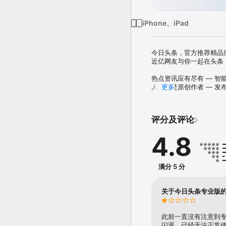
iPhone、iPad
今日头条，官方推荐精品应
近亿网友与你一起在头条！
热点资讯应有尽有 — 智
人人都是原创作者 — 发
更多
发现生活记录生活 — 有
专属领域满足个性 — 分
评分及评论
今日头条，一款越用越懂你
4.8
基于机器学习的个性化资讯
更加精准，让阅读更加有用
【发布专属微头条】

满分 5 分
上传发布独家内容，你也可
超多明星大V入驻，关注一
关于今日头条专业版
【新鲜短视频看不停】

影视搞笑娱乐游戏生活..
无广告省流量，无论热点冷
此前一直没有注意到专业
闪退，已经无法正常