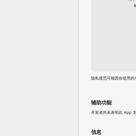
-软件反馈：我的-用户反馈
-客服反馈：请打开APP，
-今日头条官网：toutiao.c
-头条号自媒体平台：mp.tou
-官方合作：BD@toutiao.
-头条招聘：HR@toutiao.
自动续期订阅说明

自动续期头条超级会员

订阅周期：1个月(连续包月
订阅价格：连续包月产品每
惠，每个 Apple 账号仅
付款：用户确认购买并付款后
续订：苹果iTunes账
隐私规范可能因你使用的
取消续订：如需取消续订，请
功能

隐私政策：https://www.tou
用户协议：https://www.to
会员服务协议：https://lf9-cdn
辅助功能
自动续费协议：https://lf3-c
draft/novelsdk/automat
开发者尚未表明此 App
信息