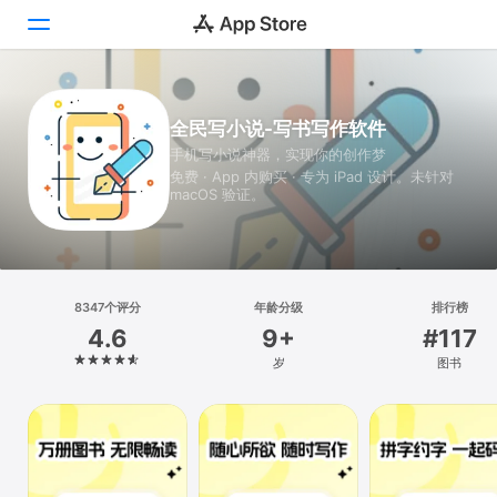
Today
全民写小说-写书写作软件
手机写小说神器，实现你的创作梦
游戏
免费 · App 内购买 · 专为 iPad 设计。未针对
macOS 验证。
App
搜索
平台
8347个评分
年龄分级
排行榜
iPhone
4.6
9+
#117
iPad
岁
图书
Mac
Vision
Watch