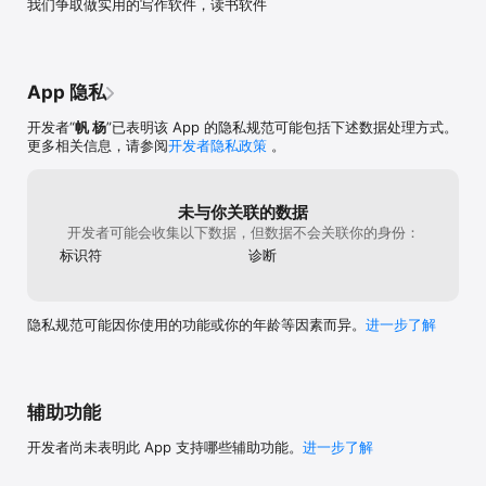
我们争取做实用的写作软件，读书软件
取消续订:  打开苹果手机[设置] --> 进入[iTunes store与Appstore] 
--> 点击[Apple ID] --> 选择[查看Apple ID] --> 进入[账户设置] --
> 点击[订阅] --> 选择书耽会员自动续费取消订阅。

包月会员自动续费服务条款：
App 隐私
https://app.qmxxs.com/setting/app_web/vip_sub_rule

开发者“
帆 杨
”已表明该 App 的隐私规范可能包括下述数据处理方式。
隐私政策请点击这里查看：
更多相关信息，请参阅
开发者隐私政策
。
https://app.qmxxs.com/setting/privacypolicy?date=20220210

未与你关联的数据
开发者可能会收集以下数据，但数据不会关联你的身份：
标识符
诊断
隐私规范可能因你使用的功能或你的年龄等因素而异。
进一步了解
辅助功能
开发者尚未表明此 App 支持哪些辅助功能。
进一步了解