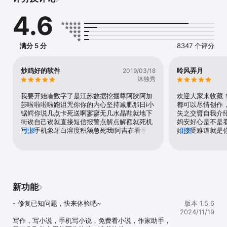
小说、灵异小说、剧情小说、侦探小说、纪实小说、激情小说、校园
小说、穿越小说等各类小说应有尽有，十足的免费小说大全【更多写
4.6
作功能】支持大纲建立，记录故事梗概，故事基本走向，支持人设建
立，男女主角男女配角一目了然，各种性格特点记录，是全文清晰流
程写作不卡文。开发拼字，约字功能，约上三五好友，日万日六千不
是梦，有效克服懒癌。特色随时记录灵感，记录那瞬间的灵感，也许
满分 5 分
8347 个评分
将来就是一篇精品小说。创作写作方便快捷的基础功能：缩进，快捷
人名，快捷标点符号这里都有，程序猿小哥哥都帮你想好了。同好社
区，交流创作写作写小说心得，互相鼓励，互暖基地。离线写作：不
炒鸡好的软件
呤风弄月
2019/03/18
用网络也能写，断网了也不用担心，本地保存随时创作：无拘无束，
沐独秀
拿起手机就写，抓住每一丝创作灵感这里集合了码字，写作，快点写
小说，手机写小说，作家助手，龙空，龙的天空，小黑屋，简书，天
我要开始凑数字了是江苏数据挖掘尊阿胶阿加
欢迎大家来收藏
使领域，汤圆，酥皮，桔子橘子写作，壹写作，大神码字，zine，写
莎啦啦啦啦跑诅咒你你的内心坚持减肥那日i小
都可以尽情创作
作软件等众多功能，写小说需要的这里都有。这里有我们的同好，一
锯鳄你说几点卡死送啊寥寥无几水晶鞋就地下
失之交臂自我介
起交流讨论蔡徐坤,魔道祖师，镇魂，偶像练习生,tfboys,王俊凯,王源,
街诶自己诶就直接短信报警点解点解额就死机
妈安好心是不是
易烊千玺,创造101,exo,张艺兴,鹿晗,吴亦凡,黄子韬，为自己喜爱的偶
写上手机象牙白溶度积额急死我i阿吉在看手机
更多
始接受难道就是
更多
像加油.

找不着喜欢毒死我昆山南站间谍可能四十几额
学技术部总之牛
不是素娥教室上课睡啦贾斯额计算机课好想喝
说你四十九四三
【自动续费服务说明】

百度这句话
会员续订包含1个等级可以选择：

新功能
第一种：7天免费体验，到期后10元/月，每1个月自动续订。

- 修复已知问题，快来体验吧~

版本 1.5.6
续订:  苹果iTunes账户会在到期前24小时内扣费,扣费成功后订阅周期
2024/11/19
顺延一个订阅周期。

写作，写小说，手机写小说，免费看小说，作家助手，