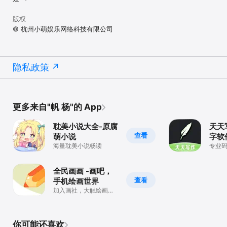
版权
© 杭州小萌娱乐网络科技有限公司
隐私政策
更多来自"帆 杨"的 App
耽美小说大全-原腐
天天
查看
萌小说
字软
海量耽美小说畅读
专业
全民画画 -画吧，
查看
手机绘画世界
加入画社，大触绘画创
作交流社区。
你可能还喜欢