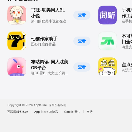
书耽-耽美同人BL
手机
查看
小说
作工
热门的耽美小说都在这
在手
不可
七猫作家助手
查看
门全
匠心打磨好作品
器
海量
布咕阅读-同人耽美
点点
查看
GB平台
沉浸式
嗑CP看BL大女主长篇短
篇小说
Copyright © 2026
Apple Inc.
保留所有权利。
互联网服务条款
App Store 与隐私
Cookie 警告
支持