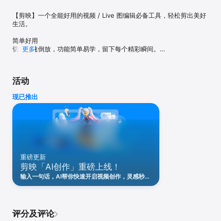
【剪映】一个全能好用的视频 / Live 图编辑必备工具，轻松剪出美好
生活。

简单好用

切割变速倒放，功能简单易学，留下每个精彩瞬间。

更多
· 「切割」快速自由分割视频，一键剪切视频。

· 「变速」0.2倍至4倍，节奏快慢自由掌控。

· 「倒放」时间倒流，感受不一样的视频。

活动
· 「画布」多种比例和颜色随心切换。

· 「转场」支持叠化、闪黑、运镜、特效等多种效果

现已推出
贴纸文本

精致好看的贴纸和字体，给你的视频加点乐趣。

·「贴纸」独家设计手绘贴纸，总有一款适合你的小心情。

·「字体」多种风格字体，字幕，标题任你选。

·「语音转字幕」自动识别语音，一键给你的视频加字幕。

重磅更新
丰富好听

剪映「AI创作」重磅上线！
抖音独家曲库，海量音乐让你的视频更“声”动。

· 「抖音音乐收藏」一键使用你喜欢的抖音热门音乐。

输入一句话，AI帮你快速开启视频创作，灵感秒变
· 「曲库」海量音乐曲库，独家抖音歌曲。

大片！支持对话生成视频、短剧创作、趣味测试、
· 「变声」一秒变“声”萝莉、大叔、怪物...

随拍成片等多种玩法，无需复杂操作，输入想法秒
出作品。用剪映「AI创作」，开启更轻松、更高效
的创作之旅！立即使用>>
高级好看

评分及评论
专业风格滤镜，一键轻松美颜，让生活一秒变大片。
