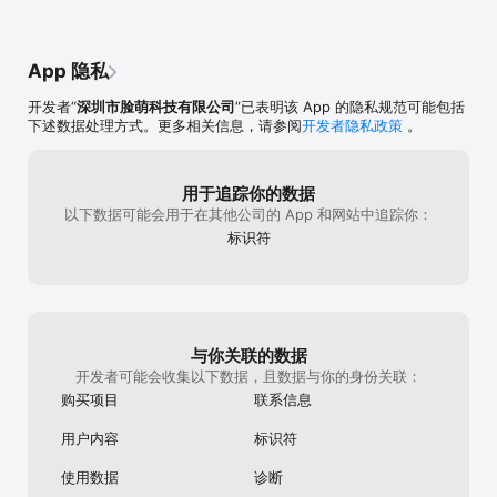
抠像、分屏、画中画、色度抠图、多轨道编辑
已不是那个“新手
等，以前只有电脑专业软件才有的功能，在手
消耗耐心的“坑”
机上就能轻松实现。AI功能更是贴心到极致：
性能问题都常年
智能字幕识别准确率超高，方言、普通话都能
材超过3段，时
App 隐私
精准转写，还能批量调整样式、设置双语字
辑点时要么没反
幕，彻底解放双手；AI配音音色丰富自然，情
度根本无法保证
开发者“
深圳市脸萌科技有限公司
”已表明该 App 的隐私规范可能包括
感饱满，满足不同风格视频需求；AI消除、智
视频时频繁卡住
下述数据处理方式。更多相关信息，请参阅
开发者隐私政策
。
能抠像、画质修复、音频降噪，随手就能把普
更新显卡驱动，
通素材变得干净清晰；智能调色、滤镜、特
出失败的情况，白
效、转场种类多且质感高级，轻松提升视频格
模式有bug，开
调。素材库更是海量免费，商用无忧。音乐、
频画质会明显下降
用于追踪你的数据
音效、贴纸、字体、特效、封面模板一应俱
以下数据可能会用于在其他公司的 App 和网站中追踪你：
全，紧跟热点持续更新，不用到处找资源，也
标识符
不用担心版权问题，不管是日常vlog、美食探
店、旅行记录、家庭纪念，还是自媒体短视
频、职场宣传、课程讲解，都能找到适配素
材，大大降低创作成本。最让人惊喜的是多端
同步，随时随地创作。手机、平板、电脑版本
都有，登录账号就能无缝同步草稿，出门用手
与你关联的数据
机剪，回家用电脑精修，效率直接翻倍。导出
开发者可能会收集以下数据，且数据与你的身份关联：
速度快，支持高清、4K导出，无水印、无广
告，全程使用流畅不卡顿，长视频剪辑也稳定
购买项目
联系信息
不闪退，完全没有付费捆绑和烦人的弹窗，体
验感拉满。
用户内容
标识符
使用数据
诊断