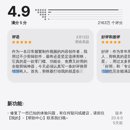
· 「画面调节」多种画面调节选项，拯救你的视频色彩。

4.9
· 「滤镜」多种高级专业的风格滤镜，让视频不再单调。

· 「美颜」智能识别脸型，定制独家专属美颜方案。

【剪映云空间自动续费服务声明】

满分 5 分
2163万 个评分
--服务权益：

10G空间会员(月、季、年)：3元/月、8元/季、30元/年；

100G空间会员(月、季、年)：6元/月、15元/季、60元/年；

评语
好评和差评
3月12日
1000G空间会员(月、季、年)：18元/月、45元/季、178元/年；

宿命高远
--付款：用户确认购买并付款后记入iTunes账户。

作为一名日常频繁制作视频的内容创作者，我
好评：作为常年用
--取消续订：如需取消续订，请在当前订阅周期24小时以前，手动在
用过不少剪辑软件，最终还是坚定选择剪映，
人，剪映真的是
iTunes/Apple ID设置管理中关闭自动续订功能。

它真的是一款零门槛、功能全、免费又好用的
星」，用过太多
--续订：苹果iTunes账户会在到期前24小时内扣费，扣费成功后订阅
全能剪辑神器，今天必须认真写一条好评推荐
「好用」和「专
周期顺延一个订阅周期。

给所有人。首先，剪映最打动我的就是极度友
更多
功能也完全能满
更多
--用户协议地址：https://lv.ulikecam.com/clause/agreement/pro

好的操作体验。界面简洁清晰，功能分类一目
材库里几千个免费
--隐私政策地址：https://lv.ulikecam.com/clause/policy/pro

了然，不管是剪辑新手还是有基础的用户，都
商业等场景全覆
能快速上手。裁剪、拼接、变速、倒放、调整
场、音效一键套
感谢你选择剪映，有任何问题都可以向我们反馈

顺序这些基础操作简单易懂，拖拽式编辑非常
片，客户还以为
反馈邮箱：jianying.service@bytedance.com

直观，不用看复杂教程，几分钟就能剪出流畅
用慌，裁剪、蒙版
付费相关：jy_pay@bytedance.com
的片段。对于新手来说，“一键成片”“剪同款”
特别是AI消除功
新功能
模板更是救星，导入自己的素材就能自动生成
质几乎不受影响 ￼
节奏合适、配乐精美的视频，完全不用费心排
库，从烟花特效
- 修复了一些已知的体验问题，有任何疑问或建议，请前往
版本
版和设计，小白也能轻松做出大片感。其次，
接用，再也不用
【我的】-【帮助中心】联系我们哦~
20.9.0
它的功能强大到超出预期，专业度拉满。从基
了两年的老用户
5天前
础剪辑到高级特效应有尽有，关键帧、蒙版、
工具变得套路满