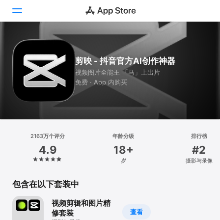
Today
剪映 - 抖音官方AI创作神器
游戏
视频图片全能王 「马」上出片
免费 · App 内购买
App
搜索
平台
2163万个评分
年龄分级
排行榜
iPhone
4.9
18+
#2
iPad
岁
摄影与录像
Mac
包含在以下套装中
Vision
视频剪辑和图片精
Watch
查看
修套装