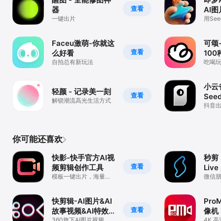
查看
器
AI
一键出片
用See
友一
Faceu激萌-你就这
可颂
查看
么好看
10
自拍总有新玩法
吃喝玩
手工
小云
轻颜 - 记录美一刻
查看
Seed
解锁潮流高光生活方式
抖音
Agent
你可能还喜欢
快影-快手官方AI视
秒剪 
查看
频剪辑创作工具
Liv
模板一键出片，海量滤
微信
镜转场特效字幕
方 AI
快剪辑-AI图片&AI
Pro
查看
故事视频&AI特效&
像机
视频编辑一键制作
360旗下AI图片视频生
4K 