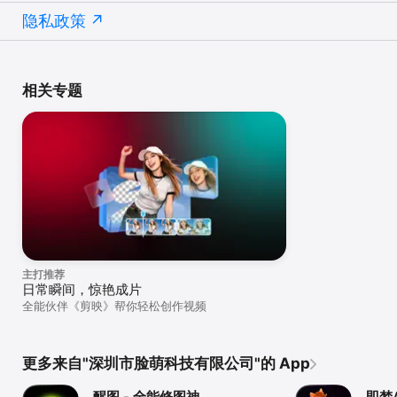
隐私政策
相关专题
主打推荐
日常瞬间，惊艳成片
全能伙伴《剪映》帮你轻松创作视频
更多来自"深圳市脸萌科技有限公司"的 App
醒图 - 全能修图神
即梦A