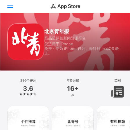
Today
北京青年报
高品质原创新闻资讯平台
游戏
仅适用于 iPhone
免费 · 专为 iPhone 设计。未针对 macOS 验
App
证。
搜索
平台
286个评分
年龄分级
类别
iPhone
3.6
16+
iPad
岁
新闻
Mac
Vision
Watch