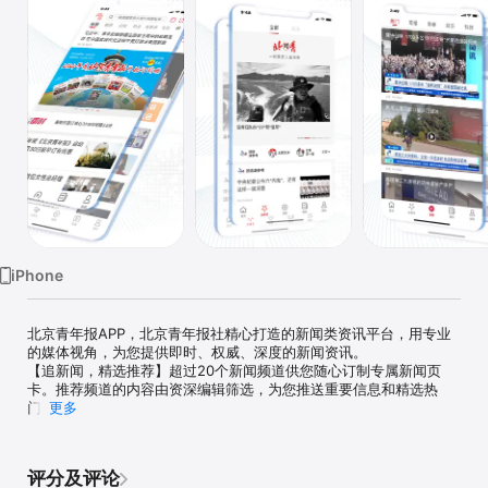
iPhone
北京青年报APP，北京青年报社精心打造的新闻类资讯平台，用专业
的媒体视角，为您提供即时、权威、深度的新闻资讯。

【追新闻，精选推荐】超过20个新闻频道供您随心订制专属新闻页
卡。推荐频道的内容由资深编辑筛选，为您推送重要信息和精选热
门。

更多
【看视频，直击现场】活动直播，热点视频全收录，带您去现场。更
有动画、青春、财经、娱乐和搞笑等您探索。

【抢突发，北青即时】争分夺秒，点滴不落！突发新闻、最新发布尽
评分及评论
在北青即时。