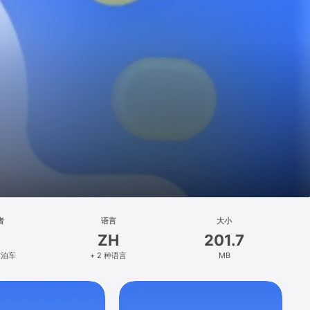
者
语言
大小
ZH
201.7
市泊车
+ 2 种语言
MB