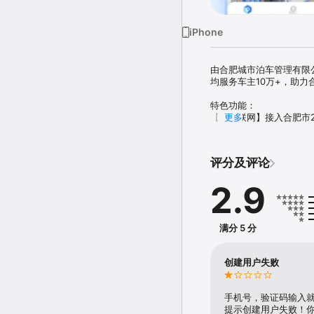
iPhone
由合肥城市泊车管理有限
均服务车主10万+，助力
特色功能：

【全市联网】接入合肥市2
更多
【找车位】停车场/路边空
【停车月票】在线购买停
【线上支付】支持线上支
评分及评论
【共享停车】车位资源共
2.9
如果在使用中有任何问题
客服热线：0551-6511142
微信公众号：合肥停车

您还可在APP内“我的-
满分 5 分
创建用户失败
手机号，验证码输入
提示创建用户失败！