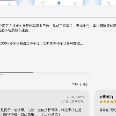
公司官方打造的智慧停车服务平台，集成了找车位、无感支付、车位预测等创
合肥市智慧城市建设。

000+停车场和路边停车位，实时查询停车场各种数据

余车位数实时更新，一览无余

车月票，免去频繁支付困扰

付停车费、进出场不排队

享，提高停车资源利用率

或建议，请联系我们，我们渴望听到您的声音。

1

帮助与反馈”中进行问题的描述与提交，我们将虚心接收并及时处理。
104 个评分
合肥城泊
2020/10/23
广告比游戏好玩
就是提示，创建用户失败。微信授权登陆，绑定手机也是
非常的便
你们做软件都不自己先用一下？没有测试？