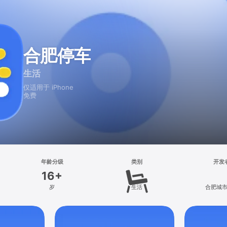
合肥停车
生活
仅适用于 iPhone
免费
年龄分级
类别
开发
16+
岁
生活
合肥城