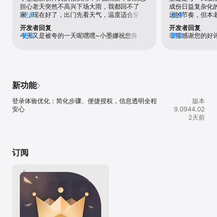
担心老天突然不高兴下场大雨，我都回不了
成份日益复杂化
户、iTunes账户等（以下统称"账户"）余额中代扣下一个计费周期包
家，现在好了，出门先看天气，温度适合穿什
更多
远的节奏，但本
更多
月费，账户将在到期前的24小时内扣款。该服务实现的前提是您已将
么衣服，需不需要带雨伞，下来这款软件几乎
竟生存下去才是
墨迹天气会员账号与上述账户绑定，且可成功从上述账户中扣款，因
开发者回复
开发者回复
没怎么淋雨了，还可以发照片交流各地的天
都一样。真怀念
上述账户中可扣款余额不足导致的续费失败，视为您未选择本协议下
今天又是被夸的一天呢嘿嘿~小墨娜祝您身体
更多
非常感谢您的好
更多
气，出差很方便知道别的地方的天气。从使用
了节假日看到提
的续费服务。会员月卡服务时间以自然月为统计单位，即自服务开通
倍儿棒，吃嘛嘛香~
最优质的服务和
智能手机以来，一直使用这款天气预报软件，
能得到墨友们的
日期，根据开通当月自然月天数做顺延（例如：月卡购买时间为2023
动力。如果您有
之前的塞班系统的比较简洁，初期的苹果的也
太多的各种高楼
年2月28日，则到期时间为2023年3月28日。注：2023年2月为28
助，请随时告诉
不错，主界面个人说说看法，新闻等等，可以
也变得各种繁杂
天）。您知悉并同意，自动续费状态更新可能存在显示延时，具体以
用跳转，墨迹天气的让别人知道自己的优点，
也好，都进入了
墨迹天气APP内显示的您的续费状态为准。

是优点就的放在第1。说实话我从来没想到会因
走现实生存之路
5.若【墨迹天气】会员免费试用未到期，在用户购买会员服务之后，
新功能
为一个纸片人偶来写一个好评，毕竟天气软件
视为放弃试用权利，并收回免费试用期所剩余的天数，以用户购买为
那么多，其实哪个都基本一样，一直用墨迹也
时限，重新计时。

登录体验优化：简化步骤、便捷授权，信息透明全程
版本
是因为一直在用习惯了，但现在这个纸片人偶
6.您可通过下述方式手动中止或终止本服务：

安心
9.0944.02
真的治愈了我，点击的互动真的很走心，希望
苹果应用内支付（IAP支付，in-app purchase）自动续费用户退订方
2天前
这方面能更加改进。
法如下：打开苹果手机"设置" --> 进入"iTunes Store与App Store" -
-> 点击"Apple ID"，选择"查看Apple ID"，进入"账户设置"页面，点
击"订阅"选择墨迹天气会员取消订阅即可。如未在订阅期结束的至少
24小时前取消订阅，此订阅将会自动续订。

订阅
7.如果您想终止自动续费服务，请按照上述流程或墨迹天气公布的流
程进行操作。

用户许可协议（EULA）：
https://www.apple.com.cn/legal/internet-
services/itunes/cn/terms.html