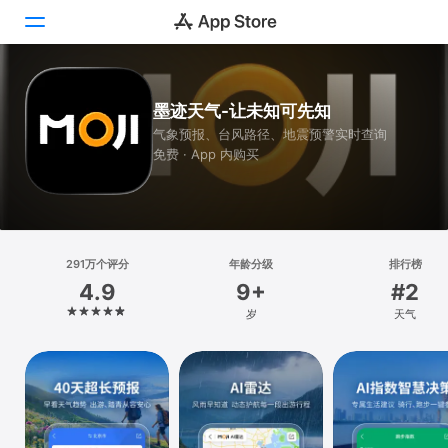
Today
墨迹天气-让未知可先知
气象预报、台风路径、地震预警实时查询
游戏
免费 · App 内购买
App
搜索
平台
291万个评分
年龄分级
排行榜
4.9
9+
#2
iPhone
岁
天气
iPad
Mac
Vision
Watch