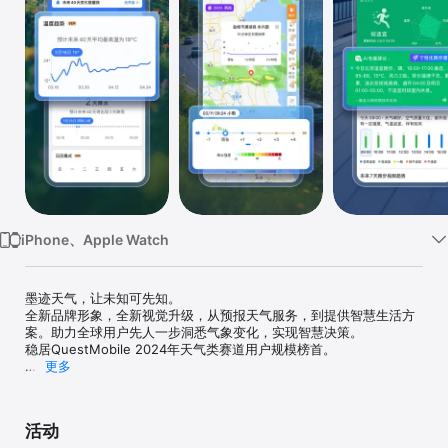
iPhone、Apple Watch
墨迹天气，让未知可先知。

全新品牌形象，全新视觉升级，从预报天气服务，到提供智慧生活方
案。助力全球用户先人一步洞悉气象变化，实现智慧决策。

稳居QuestMobile 2024年天气类赛道用户规模榜首。

更多
【AI指数】覆盖运动、骑行、洗车、跑步场景，结合小时级天气数据
与大模型，清晰展示未来24小时每个时段的适宜程度，并给出专属建
议与智能提醒，为您的户外生活提供智能决策。

活动
【大雨定点速报】提供“雨前-雨中-雨后”全周期内逐小时的决策保