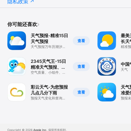
隐私政策
你可能还喜欢
天气预报-精准15日
最美
查看
天气预报
长天
天气预报万年历潮汐预
精准
报
雨，
精美
2345天气王-15日
中国
查看
精准天气预报、气
天气
象预报、台风路径
空气质量、小组件、精
准40日天气实时查
实时查
彩云天气-为您预报
天气
查看
几点几分下雨
准爱
预报天气变化和查询台
预报未
风路径
Copyright © 2026
Apple Inc.
保留所有权利。