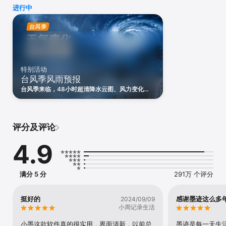
障。在暴雨影响的关键56小时（-8小时至+48小时），给出详细提醒
进行中
和可行建议，准确指引每一步行动。

【台风实时预报】实时显示台风位置、强度与路径，整合多个预测模
型，可显示多天台风预测，确保准确可信的信息，帮助您及时做出应
对。

【48小时分钟级地图】借助雷达图像，准确展示全球任一位置的降
水、风力、空气质量等，可视化地图精确至分钟级、公里级。

【会员应季服务与健康关怀】推出花期、滑雪、朝霞晚霞等应季特色
特别活动
服务；同时涵盖由天气变化引发的疼痛、过敏、流感等健康提醒。

台风季风雨预报
【地震预警】依据您所处位置推送地震预警信息，科普地震常识。

台风季来临，48小时超清降水云图、风力变化、
【自动续订商品规则】

台风多路径预报、灾害提醒等功能，助你提前掌握
欢迎您开通自动续费功能。

风雨动态。台风季会员特惠，优惠券限时发放中！
本规则被视为《墨迹天气会员的权利及限制》的补充，是不可分割的
组成部分，与其构成统一整体。如本规则与《墨迹天气会员的权利及
评分及评论
限制》存在冲突的，以本规则为准。如您需使用墨迹天气自动续费服
务，则需同意本规则并在相应操作页面选择自动续费服务。

4.9
您理解并同意:

1.商品名称:连续包月/连续包季/连续包年

2.商品时长:1个月/3个月/12个月

3.商品服务内容：墨迹会员服务

满分 5 分
291万 个评分
4.开通自动续费:本服务是在您已开通墨迹天气会员服务的前提下，为
您提供的自动续费服务。如您开通本服务，则代表您知悉并同意，在
您会员到期前5日，墨迹天气将以站内公告、短信等方式提请您注意自
挺好的
感谢墨迹这么多
2024/09/09
动续费相关事宜，如您在自动扣费前24小时内未关闭自动扣费服务，
小周记录生活
则视为您授权墨迹天气有权在您的墨迹天气会员即将到期时，从您的
小墨这款软件真的很实用，界面清新，以前总
墨迹是每一天生
自有充值账户、与会员账号绑定的第三方支付账户、银行卡、通信账