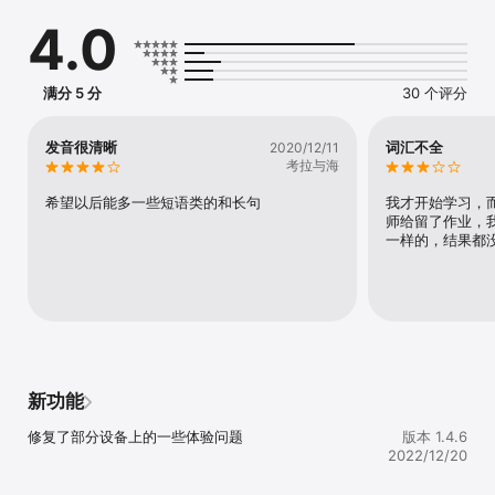
4.0
词典特色：

（1）官方正版：它是由外语教学与研究出版社出版发行的法语词典。

（2）四万余词条：除基本词汇外，还收录了近年来社会政治、经济、
外贸、法律、科学、技术、文化生活各方面的新词汇和术语。

满分 5 分
30 个评分
（3）快捷查词：支持通知栏快捷查词等多种查词方式。

（4）词汇和例句发音：法语和汉语词条、法语例句均配清晰发音，让
你法语脱口而出。

发音很清晰
词汇不全
2020/12/11
（5）云生词本：采用云端同步技术，为用户提供生词同步学习服务，
考拉与海
可以收藏和复习生词。
希望以后能多一些短语类的和长句
我才开始学习，
师给留了作业，
一样的，结果都
新功能
修复了部分设备上的一些体验问题
版本 1.4.6
2022/12/20