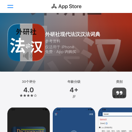
Today
外研社现代法汉汉法词典
参考资料
游戏
仅适用于 iPhone
免费 · App 内购买
App
搜索
平台
30个评分
年龄分级
类别
iPhone
4.0
4+
iPad
岁
参考资料
Mac
Vision
Watch