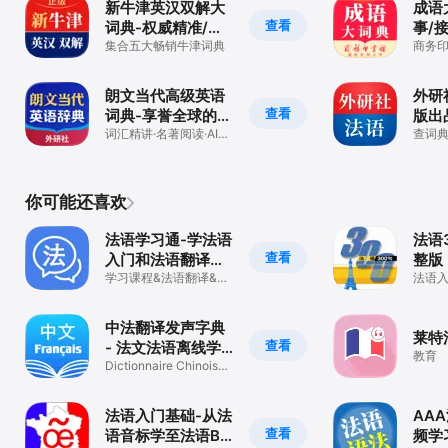
新牛津英汉双解大
成语
查看
词典-权威精准/学
事/
真英语
集合五大畅销牛津词典
商务
方正
朗文当代高级英语
外研
查看
词典-享誉全球的学
版出
习型词典
词汇精讲·名著阅读·AI翻
查词典
译·地道语法
说口
你可能还喜欢
法语学习通-学法语
法语
查看
入门和法语翻译词
整版
典
学习课程&法语翻译&法
法语
语词典
必备
中法翻译发声字典
莱特
查看
- 法文法语离线学
教育
习词典 - 旅游商务
Dictionnaire Chinois
Français
适用
法语入门基础-从法
AA
查看
语音标学至法语B1
频学