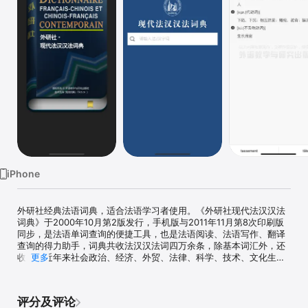
iPhone
外研社经典法语词典，适合法语学习者使用。《外研社现代法汉汉法
词典》于2000年10月第2版发行，手机版与2011年11月第8次印刷版
同步，是法语单词查询的便捷工具，也是法语阅读、法语写作、翻译
查询的得力助手，词典共收法汉汉法词四万余条，除基本词汇外，还
收录了近年来社会政治、经济、外贸、法律、科学、技术、文化生活
更多
等各方面的新词汇和术语。海笛携手外研社官方正版发布，具有通知
栏快捷查词等便捷查词功能，还有法语/汉语词条均可真人发音、法语
例句发音、生词收藏和复习等辅助学习功能。选择正版词典，学习更
评分及评论
有保障！（版权所有，盗版必究）
