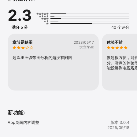
以学员为中心，从考前，考中，到考后的全方位个性化整体解决方案

2.3
大立教育是国内专业的建筑工程类执业资格考前培训机构，全国十佳
职业培训机构，原建设部干部学院战略合作单位。大立教育目前在全
国设有几十家直营分校，承担各类执业资格考试的高效培训，与多所
高等学府的知名教授以及考试辅导专家建立长期的合作关系，是业内
满分 5 分
40 个评分
公认的师资力量雄厚、信息全面、针对性强的工程类执业资格考前辅
导机构。大立教育以“一切为了学员，为了学员的一切”为办学遵旨，
狠抓教学质量、注重服务、严格管理，以高效的教学优势成为行业通
章节题缺图
体验不错
2023/05/17
过率很高的培训机构，为国家输送了一批又一批建筑人才！

大立学生
大立特色

题库里应该带图分析的题没有附图
做题很方便，能
分。听课的体验
1、连锁品牌。大立教育是很早从事建筑工程培训的连锁教育品牌，在
能投屏到电视观
全国享有较高的知名度和美誉度。总部设于北京，在湖南、广东、山
东、河北、河南、湖北等几十个地区设有直营分校，学员遍布全国各
地，为国家输送大量的建筑人才。

2、专业专注。大立教育成立于2002年，专注于建筑工程类执业资格
考试辅导，拥有强大的教学实力、完善的管理体系和全国统一的教学
服务流程，值得信赖！

3、师资雄厚。大立教育拥有强大的师资团队，由多所高等学府知名教
授、中建集团考试辅导专家组成，教学质量非常好！

新功能
4、命中率高。大立教育凭借丰富的教学经验和强大的师资阵容，掌握
前沿、全面、权威的考试动态，倾力研究独家信息资料，打造行业通
App页面内容调整
版本 3.0.4
过率超高品牌！

2025/09/18
5、反复听课。为学员提供便捷、有效的学习平台。参加面授班学员同
步赠送网络课堂，帮助学员课后复习、漏课补习，并有同步音频资料