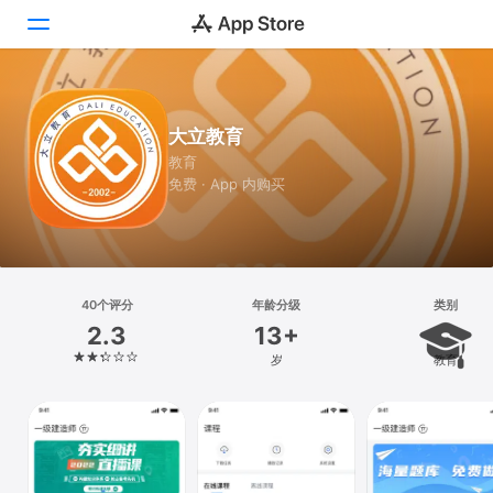
Today
大立教育
游戏
教育
免费 · App 内购买
App
搜索
平台
40个评分
年龄分级
类别
iPhone
2.3
13+
iPad
岁
教育
Mac
Vision
Watch