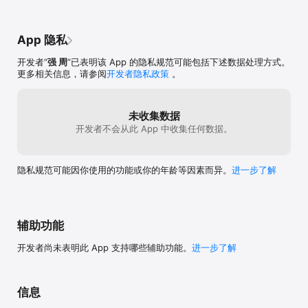
全方位保障学员利用一切机会、随时随地学习。

6、阶段学习。独创的精讲+串讲+模考演练+专题训练+押题班“五轮
三阶段”复习方法，实践证明，只要参加大立教育全程课程学习，考试
App 隐私
通过率大大提升。

7、免费试听。大立教育在全国开办免费公开课和现场试听课，随到随
开发者“
强 周
”已表明该 App 的隐私规范可能包括下述数据处理方式。
学，满意交费，工作繁忙的学员，不能到现场试听的，可利用远程网
更多相关信息，请参阅
开发者隐私政策
。
络学习平台，免费试听，让学习无所不在。

8、注重服务。大立教育从教学、教务、学员服务提供优质的一条龙服
务，小班授课，实行班主任制管理，以学员为中心，从考前、考中、
考后提供全方位个性化整体解决方案。加入大立，让您感受到宾至如
未收集数据
归般的便捷、专业、贴心的服务。

开发者不会从此 App 中收集任何数据。
9、退费保障。对于退费班学员，大立不仅承诺第一年考试不通过可免
费重修，还隆重推出“飞鹰”计划，如考试不通过，将退还所交学费，
真心实意为学员提供有效、有价值的考前辅导。

隐私规范可能因你使用的功能或你的年龄等因素而异。
进一步了解
大立师资

授课老师均来自阅卷组及教材大纲编写成员，各高等院校著名教授团
队。是各类执业资格考试历年来的命题研究应试专家，他们掌控命题
规律，考核重点、阅卷标准、答题技巧等决定考生得分的关键环节，
辅助功能
授课突出重点、难点，紧扣考点。通过掌握考试及时、动态的第一手
资料，进一步提高学员考试通过率。

开发者尚未表明此 App 支持哪些辅助功能。
进一步了解
大立业绩

大立作为中国建筑考前辅导的高端品牌，有能力有信誉在师资、信
息、服务、通过率、教学方略等方方面面确保教学质量，这是大立在
信息
考生中享有美誉度和极高的信任感，并成为广大考生选择的缘故所