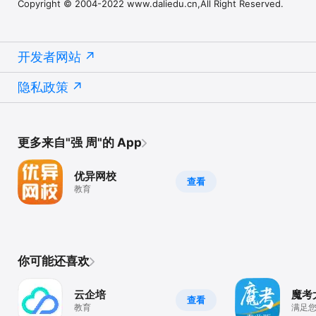
Copyright © 2004-2022 www.daliedu.cn,All Right Reserved.
开发者网站
隐私政策
更多来自"强 周"的 App
优异网校
查看
教育
你可能还喜欢
云企培
魔考
查看
教育
满足