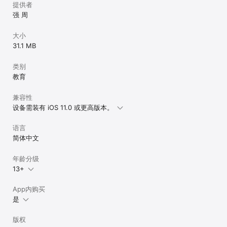
在，也是全国其他辅导班虽然模仿大立的形式，但却被大立远远超越
提供者
的理由所在。 大立凭借自身的规模与实力，成为国内建筑类培训高端
强 周
品牌。
大小
31.1 MB
类别
教育
兼容性
设备需装有 iOS 11.0 或更高版本。
语言
简体中文
年龄分级
13+
App内购买
是
版权