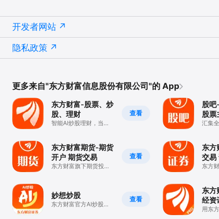
开发者网站
隐私政策
更多来自"东方财富信息股份有限公司"的 App
东方财富-股票、炒
股吧
查看
股、理财
股票
智能AI炒股理财，当然
汇集
用东方财富！
资必
东方财富期货-期货
东方
查看
开户 期货交易
交易
东方财富旗下期货投资
东方
平台
股投
东方
妙想炒股
查看
经资
东方财富官方AI炒股软
用东
件，AI炒股，就用妙
选牛
想。