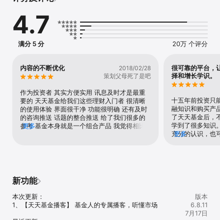
4.7
【产品亮点】

1. 活 期 宝：包括多种货币基金，免费充值取现；

2. 稳健理财：汇集低风险和中低风险的中短债基、长期纯债、固收
+等产品；

满分 5 分
20万 个评分
3. 基金优选：汇集中风险以上的股票型基金、指数型偏股基金、混合
型偏股基金、QDII等产品；

4. 高端理财：汇集证券公司资产管理计划、基金公司及其子公司专户
内容的不断优化
很可靠的平台，
2018/02/28
产品；

择和增长学识。
策划父母死了是吧
5. 智能定投：按期定投，达到目标收益后，若上涨继续持有，若回撤
及时止盈；

作为投资者 其实方便实用 讯息及时才是最重
十五年前投资只
要的 天天基金给我们这些理财入门者 很清晰
【功能亮点】

融知识和购买产
的使用体验 界面很干净 功能很明确 还有及时
1. 基金交易：业内基金多品类覆盖，理财费用省、交易快、操作便
了天天基金后，
的咨询推送 话题的整合推送 给了我们很多的
捷；

学到了很多知识
参考 基金本身就是一个组合产品 我觉得相比
更多
2. 超级转换：赎回基金后，可直接转入其他公司旗下基金产品，最快
充分的认识，也
更多
股票更适合新入理财的我们 而且现在有活动 
T+1日确认，投资不间断；

险和预测数据。
手续费1折起 超划算的 而且银行转账到户非常
3. 快速赎回：基金赎回时，T+1日到账活期宝；

的好助手。
实时
4. 自选基金：电脑、手机智能同步，随时随地一键查看自选基金；

5. 财经资讯：每日更新丰富的财经资讯，满足各类投资者的需求；

6. 基 金 吧：人气理财社区，畅聊热门话题。

新功能
如果您对选购基金或基金交易有任何问题，欢迎致电官方客服热线：
本次更新：

版本
95021。

1、【天天基金播客】 基金人的专属播客，听懂市场

6.8.11
7月17日
历史业绩不代表未来表现，基金有风险，投资需谨慎。