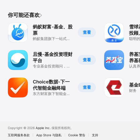
你可能还喜欢
蚂蚁财富-基金、股
雪球
查看
票
投顾
蚂蚁集团旗下一站式理
务平
聪明
财平台
这里
且慢-基金投资理财
养基
查看
平台
养基
专业基金投资顾问，管
认真
好您的每一笔钱
用
Choice数据-下一
基金
查看
代智能金融终端
财务
东方财富旗下智能金融
数据平台
Copyright © 2026
Apple Inc.
保留所有权利。
互联网服务条款
App Store 与隐私
Cookie 警告
支持