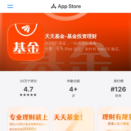
Today
天天基金-基金投资理财
游戏
超2万只基金，一站式理财服务
免费 · 专为 iPad 设计。未针对 macOS 验证。
App
搜索
平台
20万个评分
年龄分级
排行榜
iPhone
4.7
4+
#126
iPad
岁
财务
Mac
Vision
Watch