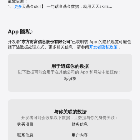
最近更新：

1、【天天基金skill】 一句话查基金数据，就用天天skills

更多
2、【银行黄金】关注黄金投资机会，支持T+0实时交易

如有任何建议反馈，可通过天天基金APP首页右上角的【智
能助理】告诉我们，也可通过微信或微博与我们联系：

App 隐私
微信公众号：tiantianjijin1818

新浪微博：@天天基金网
开发者“
东方财富信息股份有限公司
”已表明该 App 的隐私规范可能包
括下述数据处理方式。更多相关信息，请参阅
开发者隐私政策
。
用于追踪你的数据
以下数据可能会用于在其他公司的 App 和网站中追踪你：
标识符
与你关联的数据
开发者可能会收集以下数据，且数据与你的身份关联：
购买项目
财务信息
联系信息
用户内容