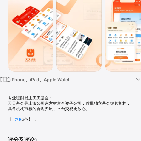
iPhone、iPad、Apple Watch
专业理财就上天天基金！

天天基金是上市公司东方财富全资子公司，首批独立基金销售机构，
具备机构审核的合规资质，平台交易更放心。

【核心特色】

更多
理财产品多：业内基金多品类覆盖，基金数量超2万只；

基金交易快：便捷开户、交易稳定，理财安全放心；

客户服务好：全年无休，7*24小时客服不间断；

评分及评论
理财费用省：买基金优惠多，申购费率1折起，个别基金除外。
