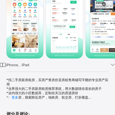
iPhone、iPad
*找二手房新房租房，买房产查房价卖房租售商铺写字楼的专业房产应
用

*业界强大的二手房新房租房推荐系统，用大数据猜你喜欢的房子

*业内强大的小区数据库，定制你关注的房源房价

*地图搜房，搜索附近房产，地铁房、轨交房、打折楼盘

更多
*大平台房源全，覆盖住宅、公寓、商铺写字楼厂房出租出售

*海量房源：二手房、新房、租房、商业地产

评分及评论
*定制房价：小区房价、房价走势、房价评估
