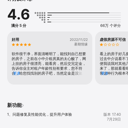
*特色找房：地图搜房、附近找房、轨交淘房、全景看房

4.6
*新房折扣：新房团购，免费班车，特惠新盘

*商业地产：商铺写字楼出租出售，商务楼办公室租赁

*房产工具：房贷计算器、房产百科、二手房新房看房笔记

*房东委托：委托卖房、专属房东房源房价展示、房东房源管理

满分 5 分
66万 个评分
*装修设计：靠谱装修公司、省心套餐模式、实用设计方案、灵感美
图，海量装修案例

好用
虚假房源不可信
2022/11/22
-----联系我们-----

暑期情缘
如在使用过程中遇到任何问题，请联系我们：

软件很干净，界面清晰明了，能找到自己想要
看上的房子好几
- 在线帮助：进入我的-设置-建议与反馈进行提交

的房子，之前在小中介租房真的太心酸了，网
过去中介说看不
- 客服热线：4006209008（服务时间：9:00-18:00）
上挂的房子很漂亮，能看房，然后交完定金，
便我说我对其他
告诉你业主对租户年龄性别有要求，您不符
来了，那就看看
合，给您找找别的房子吧，当然定金是没法退
更多
客这种行为根本不
更多
的，您自己看着办！在这里虽然佣金会比小中
上，各个房源页
介高，但是服务真的不错，完全值这个钱，来
有，只能到个人
年续租可以直接和房主签约，没有二次收费，
证明说是虚假房
经纪人也很负责，大小事儿，联系一下基本都
用的照片属于该
能解决掉，以后租房就选它了
我的举报被驳回
这么与中介勾结
新功能
1、问题修复及性能优化，提升用户体验
版本 17.40
7月29日