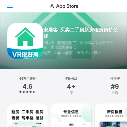
Today
安居客-买卖二手房新房租房房价装
修
游戏
AI找房：租房买房二手房商铺写字楼交易平
台，房东卖房更省心
App
免费 · App 内购买 · 专为 iPad 设计
搜索
平台
66万个评分
年龄分级
排行榜
iPhone
4.6
4+
#9
iPad
岁
生活
Mac
Vision
Watch