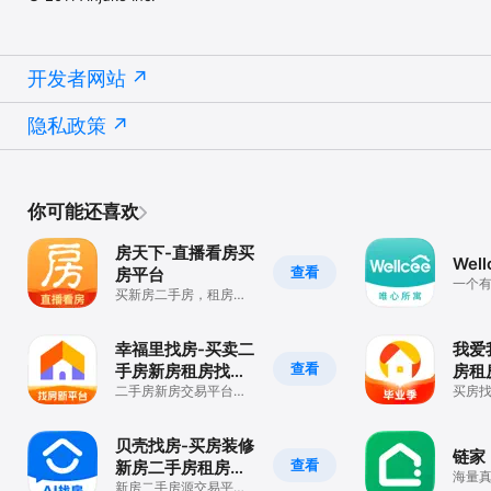
开发者网站
隐私政策
你可能还喜欢
房天下-直播看房买
Wel
查看
房平台
一个
买新房二手房，租房必
｜无
备软件
租找
幸福里找房-买卖二
我爱
查看
手房新房租房找房
房租
平台
二手房新房交易平台，
买房
找房买房选好房
上我
贝壳找房-买房装修
链家
查看
新房二手房租房平
海量
台
新房二手房源交易平