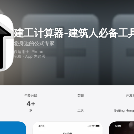
建工计算器-建筑人必备工
您身边的公式专家
仅适用于 iPhone
免费 · App 内购买
年龄分级
类别
开发
4+
岁
工具
Beijing Hon
Technology 