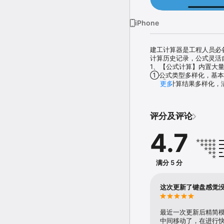
iPhone
建工计算器是工程人员必
计算历史记录，公式灵活
1、【公式计算】内置大
①公式类型多样化，基本
     ②计算结果多样化
更多
出诉求，保括各种面积，
     ③查询数据多样
2、【自定义】可以按需
评分及评论
     ①公式便捷简单
     ②参数定义多样
4.7
     ③公式支持云端
3、【计算器】内置功能
     ①自动记录历史计
     ②提供正反三角
满分 5 分
     ③按键振动+语
这次更新了键盘感觉
最近一次更新后精简
中间移动了，在进行