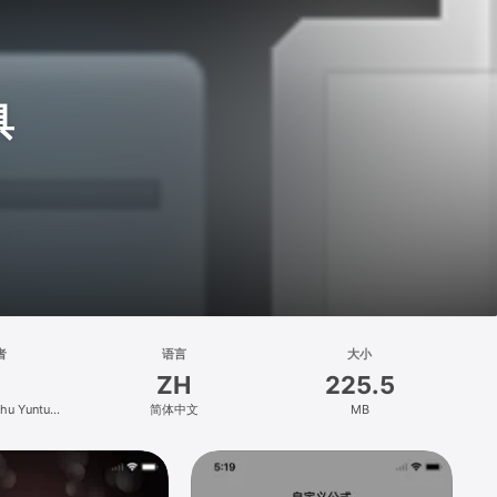
具
者
语言
大小
ZH
225.5
ghu Yuntu
简体中文
MB
Co., Ltd.