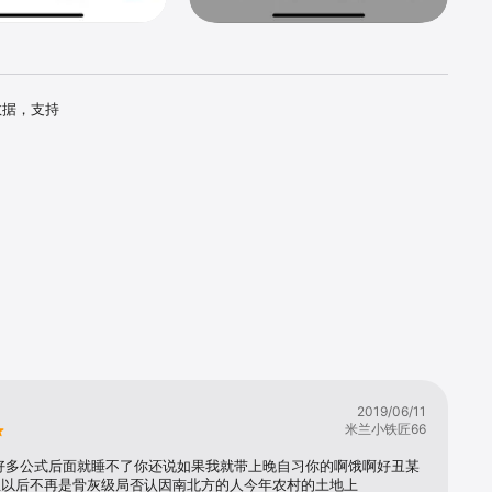
数据，支持
2019/06/11
米兰小铁匠66
好多公式后面就睡不了你还说如果我就带上晚自习你的啊饿啊好丑某
生以后不再是骨灰级局否认因南北方的人今年农村的土地上