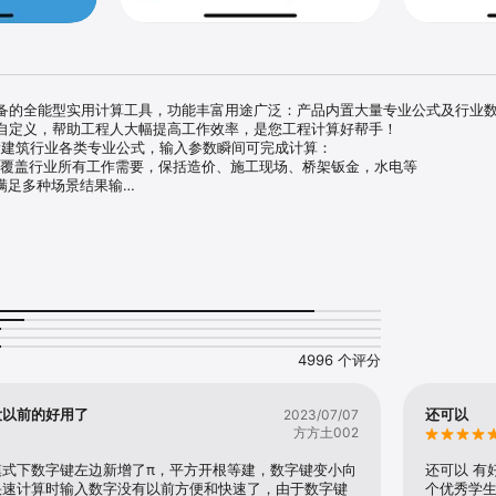
备的全能型实用计算工具，功能丰富用途广泛：产品内置大量专业公式及行业
自定义，帮助工程人大幅提高工作效率，是您工程计算好帮手！

量建筑行业各类专业公式，输入参数瞬间可完成计算：

覆盖行业所有工作需要，保括造价、施工现场、桥架钣金，水电等

，满足多种场景结果输

体积，数量，价格，展开划线等

化， 内置行业相关各类数据及图示参考，来源清晰可溯源

创建常用的公式，满足个性要求，提高个人效率：

，软件支持各种复杂函数以及数学逻辑的高级编辑，满足百余种工作场景诉求

，支持数据集，默认值 ，增量，角度等多种参数模式，灵活又便捷

存储，解决更换手机，软件安装卸载，内存不足导致公式丢失问题

完善的科学计算器，满足各种计算要求：

算过程和结果，方便反查和二次计算利用

函数计算，度分秒转换及角度运算，转换灵活

4996 个评分
音提示，防止误操作，让你有实体计算器般的丝滑体验
没以前的好用了
还可以
2023/07/07
方方土002
模式下数字键左边新增了π，平方开根等建，数字键变小向
还可以 有
快速计算时输入数字没有以前方便和快速了，由于数字键
个优秀学