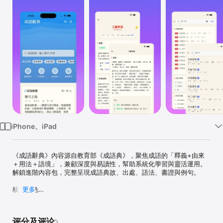
iPhone、iPad
《成語辭典》內容源自教育部《成語典》，聚焦成語的「釋義+由來
＋用法＋語境」，兼顧深度與易讀性，幫助系統化學習與靈活運用。
解鎖進階內容包，完整呈現成語典故、出處、語法、書證與例句。

核心特色

更多
典源出處

• 成語出處、典故原文與譯解  

评分及评论