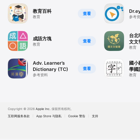
教育百科
Dr.
查看
教育
参考
台北
成語方塊
查看
文文
教育
教育
Adv. Learner’s
國小
查看
Dictionary (TC)
學國
参考资料
語
教育
Copyright © 2026
Apple Inc.
保留所有权利。
互联网服务条款
App Store 与隐私
Cookie 警告
支持