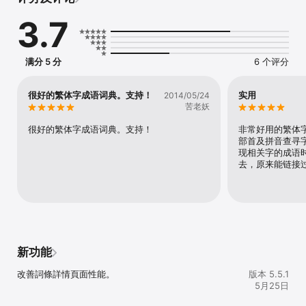
• 歷史脈絡與引申義

3.7
用法精析

• 釋義分層、語色與語體  

• 常見誤用與易混成語辨析  

• 近反義詞對照

满分 5 分
6 个评分
• 歷代典籍書證

高階檢索

很好的繁体字成语词典。支持！
实用
2014/05/24
• 依主題、首字/尾字、字數、結構、關鍵詞檢索  

苦老妖
• 支援注音、拼音與漢字查詢

很好的繁体字成语词典。支持！
非常好用的繁体
學習工具

部首及拼音查寻
• 例句豐富與情境運用  

现相关字的成语
• 收藏夾與查詢歷史  

去，原来能链接
• 全面離線支援

適用族群與場景

• 教學備課、閱讀理解、作文造句  

• 競賽準備與寫作素材蒐集  

• 自主進階學習

新功能
華典中文出品
改善詞條詳情頁面性能。
版本 5.5.1
5月25日