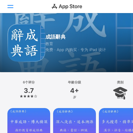
Today
成語辭典
游戏
教育
免费 · App 内购买 · 专为 iPad 设计
App
搜索
平台
6个评分
年龄分级
类别
iPhone
3.7
4+
iPad
岁
教育
Mac
Vision
Watch