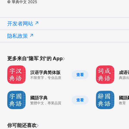
© 華典中文 2025
开发者网站
隐私政策
更多来自"隆军 刘"的 App
汉语字典简体版
成语
查看
不限查字，专业品质
典源
主题
國語字典
國語
查看
繁體中文，專業品質
教育
你可能还喜欢