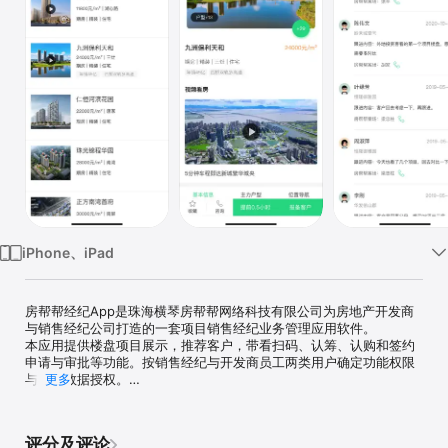
iPhone、iPad
房帮帮经纪App是珠海横琴房帮帮网络科技有限公司为房地产开发商
与销售经纪公司打造的一套项目销售经纪业务管理应用软件。

本应用提供楼盘项目展示，推荐客户，带看扫码、认筹、认购和签约
申请与审批等功能。按销售经纪与开发商员工两类用户确定功能权限
与业务数据授权。

更多
销售经纪员工可以用这个应用浏览楼盘项目和房源，快速推荐自己的
专属客户，开展房地产销售与销售线索跟进业务。开发商员工可以界
定推荐客户的有效性，扫码确认并审批经纪带客到访、认筹、认购与
评分及评论
成交签约业务。
