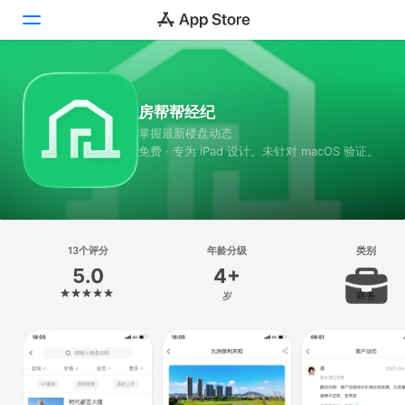
Today
房帮帮经纪
游戏
掌握最新楼盘动态
免费 · 专为 iPad 设计。未针对 macOS 验证。
App
搜索
平台
13个评分
年龄分级
类别
iPhone
5.0
4+
iPad
岁
商务
Mac
Vision
Watch