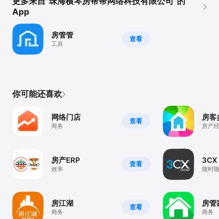
更多来自"珠海横琴房帮帮网络科技有限公司"的
App
房管管
查看
工具
你可能还喜欢
网络门店
房客
查看
商务
房产
台
房产ERP
3CX
查看
效率
随时
房江湖
房管
查看
商务
商务