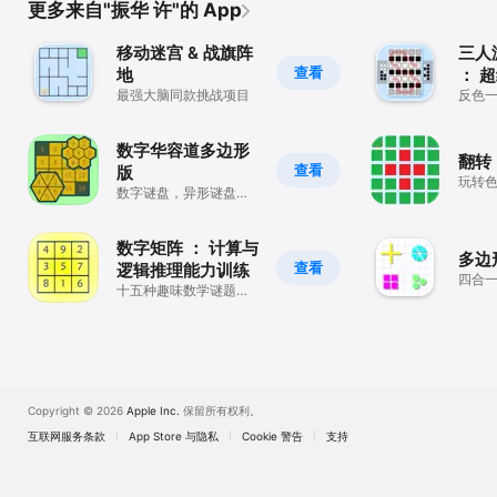
更多来自"振华 许"的 App
移动迷宫 & 战旗阵
三人
查看
地
： 
最强大脑同款挑战项目
反色
数字华容道多边形
翻转 
查看
版
玩转
数字谜盘，异形谜盘，
时间
多边形块，固定模式，
摸黑
多样玩法，最强大脑。
数字矩阵 ： 计算与
多边
查看
逻辑推理能力训练
四合
十五种趣味数学谜题，
挑战你的智商。
Copyright © 2026
Apple Inc.
保留所有权利。
互联网服务条款
App Store 与隐私
Cookie 警告
支持