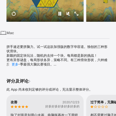
Mac
Vision
Watch
Mac
拼手速还要拼脑力。试一试这款加强版的数字华容道。独创的三种形
状滑块。

新颖的固定块玩法，随机的去掉一个块。每局都是新的挑战！

更有异形谜盘，每局形状各异，策略不同。有三种滑块形状，六种难
度。新一季最强大脑比赛项目。

更多
本APP将经典的数字华容道扩展到三角形和六边形，并添加了固定块
模式和不规则模式（异形谜盘）。每一关都要认真思考。非常适合锻
评分及评论
炼脑力，开发青少年智力，或闲时娱乐。

此 App 尚未收到足够的评分或评论，无法显示整体评分。
新玩法、新挑战、新感受。

主要特点：

改善
过于简单，无脑
2020/12/23
三种玩法：经典数字谜盘、固定块玩法和异形谜盘玩法。

好多好多好多好多好多的
三种形状：正方形、三角形和六边形。

六种难度：从小到大，从易到难。

除了封面是别用山水画，电脑版再改一下用箭
都不需要过脑子