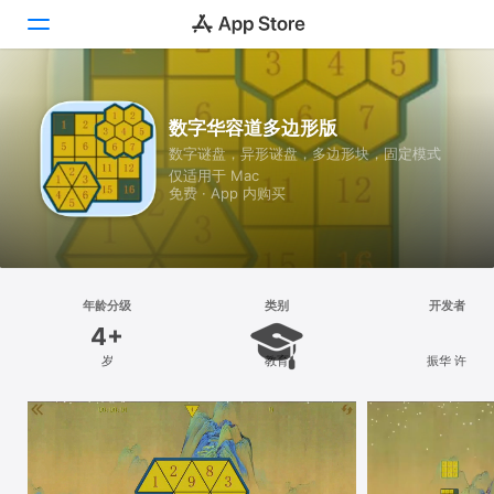
探索
数字华容道多边形版
数字谜盘，异形谜盘，多边形块，固定模式
创作
仅适用于 Mac
免费 · App 内购买
工作
游戏
开发
年龄分级
类别
开发者
4+
类别
岁
教育
振华 许
搜索
平台
iPhone
iPad