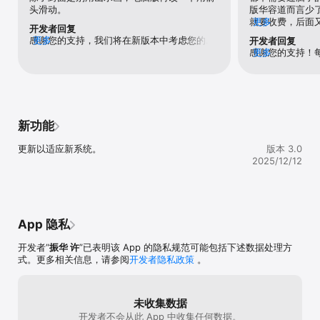
无限关卡，碎片时间，想玩就玩。

头滑动。
版华容道而言少
就要收费，后面
更多
开发者回复
动而已，
感谢您的支持，我们将在新版本中考虑您的建
更多
开发者回复
议。
感谢您的支持！
更多
卡，开始几关比
角的按钮即可开
大于经典数字华
掉的块和固定块
面，三角形的难
新功能
有固定块的玩法
多试一试，希望
更新以适应新系统。
版本 3.0
2025/12/12
App 隐私
开发者“
振华 许
”已表明该 App 的隐私规范可能包括下述数据处理方
式。更多相关信息，请参阅
开发者隐私政策
。
未收集数据
开发者不会从此 App 中收集任何数据。