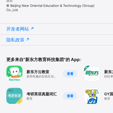
版权
© Beijing New Oriental Education & Technology (Group)
Co.,Ltd
开发者网站
隐私政策
更多来自"新东方教育科技集团"的 App
新东方云教室
新东
查看
易用有趣的在线互动工
轻松
具
软件
考研英语真题词汇
GY
查看
教育
教育