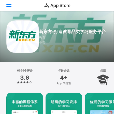
Today
新东方-打造教育品类学习服务平台
游戏
教育
免费
App
搜索
平台
6626个评分
年龄分级
类别
iPhone
3.6
4+
iPad
App 内控制
教育
Mac
Vision
Watch