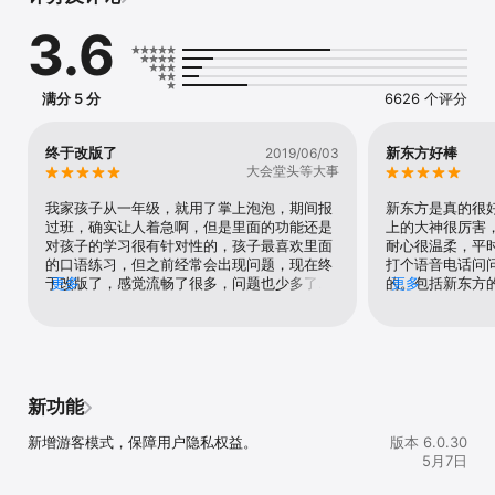
一键续班即可搞定。

3.6
【一站式学习平台】

新东方App涵盖学员课前课中课后的所有学习功能，提供口语测评、
在线资料、绘本馆、错题本等核心的学习内容和学习工具，是新东方
学员的一站式学习平台。

满分 5 分
6626 个评分
【精品内容】

新东方App为广大家长和学生甄选各类教育、学习相关内容，包括文
章资讯，免费音频课，短视频等。

终于改版了
新东方好棒
2019/06/03
【选课报名】

大会堂头等大事
新东方App提供从幼儿到大学生以及在职人员的选课服务，家长可以
进行课程筛选，查看课程详情、线上报名。

我家孩子从一年级，就用了掌上泡泡，期间报
新东方是真的很
【推荐校区】

过班，确实让人着急啊，但是里面的功能还是
上的大神很厉害
根据家长当前定位的城市，为家长推荐附近的校区，提供全部校区列
对孩子的学习很有针对性的，孩子最喜欢里面
耐心很温柔，平
表，方便家长去门店咨询课程信息，报名上课。
的口语练习，但之前经常会出现问题，现在终
打个语音电话问
于改版了，感觉流畅了很多，问题也少多了，
更多
的。包括新东方
更多
希望应用越来越好，孩子的成绩也越来越好。
没得说…~后悔
新功能
新增游客模式，保障用户隐私权益。
版本 6.0.30
5月7日