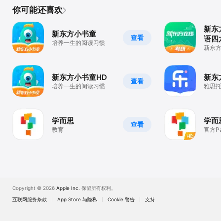
你可能还喜欢
新东
新东方小书童
查看
语四
培养一生的阅读习惯
平台
新东
研必备
新东方小书童HD
新东
查看
培养一生的阅读习惯
雅思
忆法
学而思
学而
查看
教育
官方P
线学
Copyright © 2026
Apple Inc.
保留所有权利。
互联网服务条款
App Store 与隐私
Cookie 警告
支持