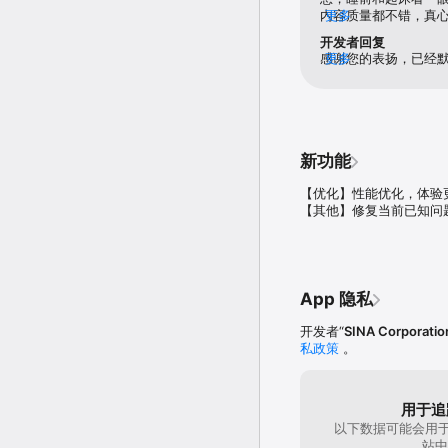
【微博登陆】

内容质量都不错，真
更多
一键绑定微博，随时随地分
最好在这个时间段多
开发者回复
望改进吧！加油！
感谢您的表扬，已经默
更多
【分享】

推出一系列的专业报道
一键生成新闻海报，分享
【意见反馈】

1.	App底部导航中找
新功能
2.	新浪微博私信联系「
3.	微信内搜索「新浪客
【优化】性能优化，体验更
4.	客服热线：400-052-
【其他】修复当前已知问
5.	邮箱：webcn@staff.s
6.	QQ：652085248

App 隐私
开发者“
SINA Corporatio
私政策
。
用于追
以下数据可能会用于
站中