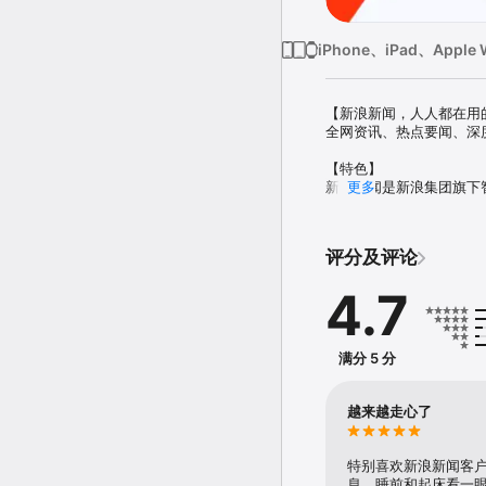
iPhone、iPad、Apple 
【新浪新闻，人人都在用的
全网资讯、热点要闻、深
【特色】

新浪新闻是新浪集团旗下
更多
阅读体验。目前，已经与
闻、视频图集等精彩内容。
评分及评论
【推荐】

每天更新海量新闻资讯内
4.7
领域，满足用户个性化阅读
【要闻】

实时热点新闻，热门话题
满分 5 分
【精选】

编辑精挑细选，杂志化视
越来越走心了
【聚焦体育赛事】

乐享国内外重大赛事新闻，
特别喜欢新浪新闻客
息，睡前和起床看一