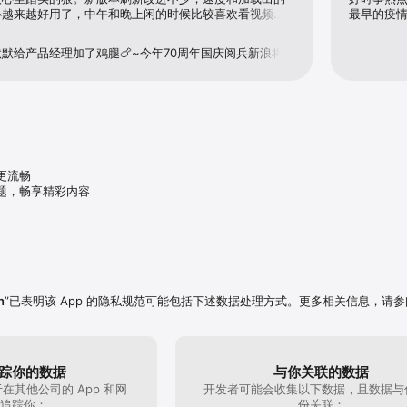
心越来越好用了，中午和晚上闲的时候比较喜欢看视频，
最早的疫
享新鲜事儿。

推些视频给我，最近感觉浏览的时候视频偏少了一点，希
默给产品经理加了鸡腿🍗~今年70周年国庆阅兵新浪将
，敬请关注~
新闻也要更有格调。

到并点击「我的」后，选择「反馈」可以将您的意见直接反馈至客服。

新浪客服」。

服」并直接留言。

流畅

0066

题，畅享精彩内容
ina.com.cn

n
”已表明该 App 的隐私规范可能包括下述数据处理方式。更多相关信息，请参
踪你的数据
与你关联的数据
在其他公司的 App 和网
开发者可能会收集以下数据，且数据与
追踪你：
份关联：