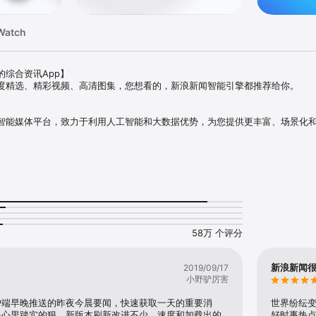
Watch
综合资讯App】

度精选、精彩视频、高清图集，您想看的，新浪新闻智能引擎都推荐给你。

智能媒体平台，致力于利用人工智能和大数据优势，为您提供更丰富、场景化
新浪网、微博以及各垂直领域实现了内容共享、数据互通，为您提供全网资讯


容，第一时间获悉国内外新闻资讯。辐射时政、财经、娱乐、体育、科技、军
需求。 

排行，快速了解当日全球最热新闻与热点事件全貌。

58万 个评分
觉体验，阅享深度好文。

新浪新闻
2019/09/17
小野驴厉害
图文视频内容丰富，最新赛况实时触达。  

户端早晚推送的昨夜今晨要闻，快速获取一天的重要消
世界纷纭
眼心里踏实的狠。新版本刷新改进不少，速度和加载出的
好时事热