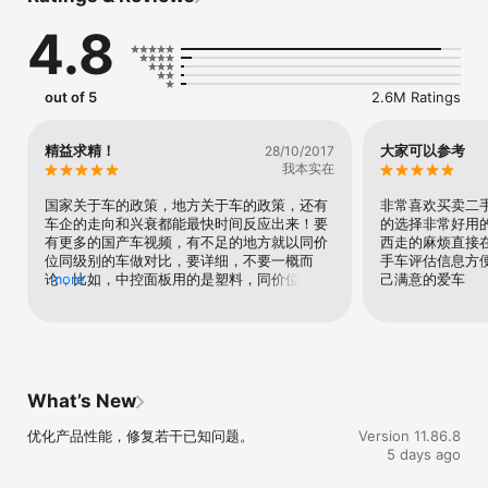
验；

4.8
选车买车便宜放心 — 拥有上万家4S店，致力为消费者提供及时、全
面、准确的价格信息。

【专业内容 更快更全】

out of 5
2.6M Ratings
1、信息更快、更全、更专业的中国汽车媒体

2、汇集知名汽车媒体人，内容一定有你喜欢

【上亿网友 互动聊车】

精益求精！
大家可以参考
28/10/2017
1、火热汽车论坛-全面覆盖各个车系、品牌、地区，应有尽有

我本实在
2、网友真实评论-车主价格、口碑、聊天室，等你互动参与

【多种形式 有趣好玩】

国家关于车的政策，地方关于车的政策，还有
非常喜欢买卖二
1、视频直播-选车、看车、逛车展，都不错过

车企的走向和兴衰都能最快时间反应出来！要
的选择非常好用
2、小视频-人人都是创作者，记录有趣好玩的车生活

有更多的国产车视频，有不足的地方就以同价
西走的麻烦直接
【前沿技术 全新体验】

位同级别的车做对比，要详细，不要一概而
手车评估信息方
1、智能推荐-机器学习，推荐专属内容

论，比如，中控面板用的是塑料，同价位同级
more
己满意的爱车
2、VR看车-足不出户，身临其境看车

别的车也用的是塑料，那难道没可比性了吗，
3、之家实测-专业团队，客观全面测评

不是，还可以比塑料是否用的环保材料，耐用
【买车便宜 用车方便】

度，变形度，抗暴晒度，抗寒度，耐水性，防
1、“七步买车”一步到位，省时省脑还省钱

滑度，防划伤度等等一些指标！比如车子被撞
2、优惠买车，超值体验，买车不纠结

解体，那就找些被解体的同级别车子做个更详
3、查违章，找保养，油卡充值一键触达

细的对比，比如材质，结构，同时达到某种条
What’s New
件，这个车就会解体，而这个车不会，达到另
*****用户眼中的我们*****

一个更苛刻的条件才会解体！有对比，才能有
优化产品性能，修复若干已知问题。
Version 11.86.8
“每天都会来看相关的业界新闻，总能找到自己喜欢的相关消息” by 瓶
进步，有对比才能有话题！！！
5 days ago
空空

“查看车辆配置，还有价格对比非常方便。还有首页新闻很有意思，其