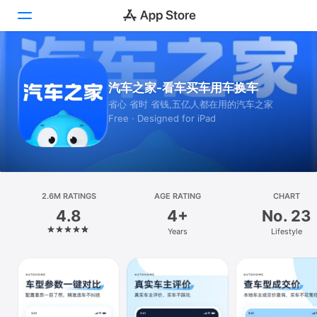
Today
汽车之家-看车买车用车换车
Games
省心 省时 省钱,五亿人都在用的汽车之家
Free · Designed for iPad
Apps
Search
Platform
2.6M RATINGS
AGE RATING
CHART
iPhone
4.8
4+
No. 23
iPad
Years
Lifestyle
Mac
Vision
Watch