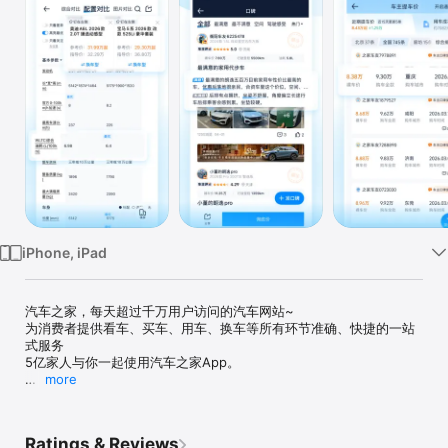
iPhone, iPad
汽车之家，每天超过千万用户访问的汽车网站~

为消费者提供看车、买车、用车、换车等所有环节准确、快捷的一站
式服务

5亿家人与你一起使用汽车之家App。

more
*****网友为何都用汽车之家App*****

热点资讯专业全面 — 专业编辑团队，众多名家创作优质内容；

海量用户评论交流 — 千万用户互动，人气火爆的汽车交流平台；

Ratings & Reviews
前沿技术引领潮流 — 以科技驱动，以产品为核心，为用户提供更优体