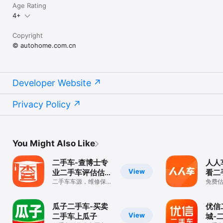
Age Rating
4+
Copyright
© autohome.com.cn
Developer Website
Privacy Policy
You Might Also Like
二手车-查博士专
人人
View
业二手车评估估价
看二
估值鉴定软件
二手车车源，维修保养
免费
检测出险记录查询
量二
瓜子二手车-买卖
优信
View
二手车上瓜子
城-