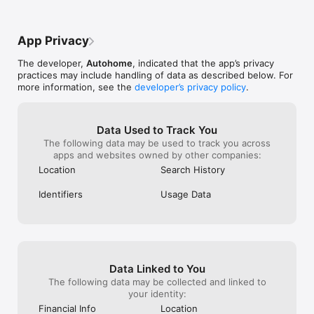
中自圆其说就给我这个小白提供了很好的教学”by 欧西尼

“没事就喜欢在汽车之家逛一逛，可以了解很多汽车行情，和用车知识
还可以在论坛里朋友些交流，很好的软件”by 源征

App Privacy
“几乎天天都用汽车之家看些汽车新闻，编辑的帖子还是比较中肯的，
还有论坛，能看到一些车主的用车情况，这个软件还是不错的”by 用
The developer,
Autohome
, indicated that the app’s privacy
户名已存在

practices may include handling of data as described below. For
“一直以来都很感谢有汽车之家这样的好软件，为喜欢车的朋友带来了
more information, see the
developer’s privacy policy
.
无尽的乐趣和方便，祝愿你们越做越好！”by 缪小福
Data Used to Track You
The following data may be used to track you across
apps and websites owned by other companies:
Location
Search History
Identifiers
Usage Data
Data Linked to You
The following data may be collected and linked to
your identity:
Financial Info
Location