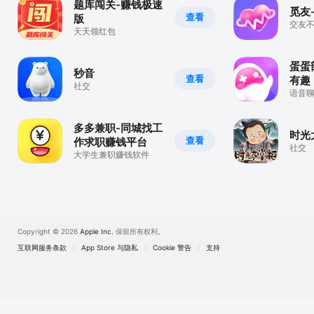
题库闯关-赚钱极速
觅友
查看
版
交友
天天领红包
难！
蛋蛋
秒音
查看
有趣
社交
语音
多多兼职-同城找工
时光
查看
作求职赚钱平台
社交
大学生兼职赚钱软件
Copyright © 2026
Apple Inc.
保留所有权利。
互联网服务条款
App Store 与隐私
Cookie 警告
支持