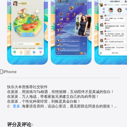
iPhone
快乐大本营推荐社交软件

在派派，用游戏与Ta相遇，拒绝尬聊，互动陪伴才是真诚的告白！

在派派，万人海战，带着家族兄弟建立自己的岛屿帝国！

在派派，个性化种菜经营，到账是真金白银！

在派派，海量语音房间，说说心里话，遇见那群志同道合的朋友！

更多
【交友不尬聊】

游戏式互动交友，家族式沉浸交流，有共同话题不尬聊，让你游戏之
余收获一堆知心好友，游戏旅途不再孤单。

评分及评论