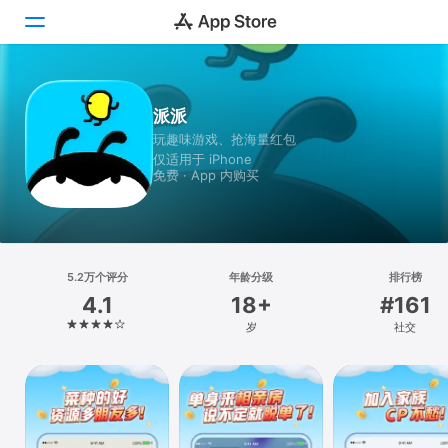
Today
派派
玩趣味游戏、抢海量红包
游戏
仅适用于 iPhone
免费 · App 内购买
App
搜索
平台
5.2万个评分
年龄分级
排行榜
iPhone
4.1
18+
#161
iPad
岁
社交
Mac
Vision
Watch