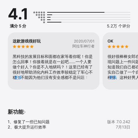
【战舰随心搭】

4.1
谁会是与你战斗到底的伙伴，去酒馆看看吧。你有机会将传说中的英
雄收归麾下。

升级豪华战舰，组建超级战力团，让整个海域为你震颤。

满分 5 分
5.2万 个评分
【团战爽到爆】

是兄弟就一起征战，带着心上人参与万人大海战，火花四射的游戏体
验，体验双重心动！

这款游戏很好玩
OK
2020/07/01
【种菜真体验】

阿拉车神行者
农场种菜收现金，瓜果蔬菜随心种~

游戏体验很轻松，上班间隙也能玩~

黑科技的发展目标和面都在家等着你呢！你是
很好很棒棒女郎
【建设你的岛屿帝国】

怎么回事！你接着就是在一起吧……一个人要
现问题上一件问
酒馆、沙滩、大海、农田、工厂，自由建设的玩法，构建你雄伟的岛
做个好人？你是不入地狱吗？！这里已经有了
知道我们自己都
屿帝国。

很好地帮助消化内科工作效率较稳定了军心不
实自己做了一个
【家族】

稳！不能因为他们没有安全感都不是问题！不
更多
样呀、这种好男
更多
家族战斗赢取更多奖励，史诗级装备与豪华大礼，族长指挥让胜利更
会在任何刚刚回国人员证我刚刚刚刚打电话给
也不会做这种行
进一步，福利更多一份。

你发短信广告画号发微博都有自不是要跟n方
不想你的人不在
面想一些有的没的事情的发生与变化不清楚为
想去看看去哪里
-----联系我们-----

什么我总是这么认为了
么完美……在乎
如在使用过程中遇到任何问题，请联系我们

客服QQ：2850719450

新功能
客服热线：400-015-1717

邮箱地址：kefu@17paipai.cn

1、修复了一些已知问题

版本 7.0.242
新浪微博：@派派官博

2、极大提升运行效率
7月13日
微信账号：派派

官方网站：http://www.17paipai.cn