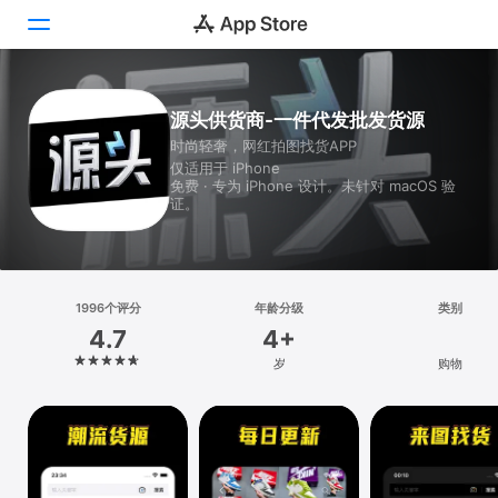
Today
源头供货商-一件代发批发货源
时尚轻奢，网红拍图找货APP
游戏
仅适用于 iPhone
免费 · 专为 iPhone 设计。未针对 macOS 验
App
证。
搜索
平台
1996个评分
年龄分级
类别
iPhone
4.7
4+
iPad
岁
购物
Mac
Vision
Watch