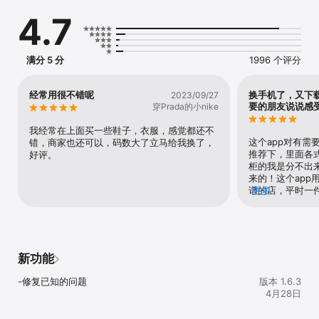
小红薯明星穿搭款，一手资源。

4.7
建立长期合作，让自己的的资源充分在朋友圈流通起来。

更多惊喜，赶紧试试吧~
满分 5 分
1996 个评分
经常用很不错呢
换手机了，又下
2023/09/27
要的朋友说说感
穿Prada的小nike
我经常在上面买一些鞋子，衣服，感觉都还不
这个app对有需
错，商家也还可以，码数大了立马给我换了，
推荐下，里面各
好评。
柜的我是分不出
来的！这个app
谱的店，平时一
更多
穿搭都安排上了！
牌这家店！在他
就这家没踩过坑
新功能
-修复已知的问题
版本 1.6.3
4月28日