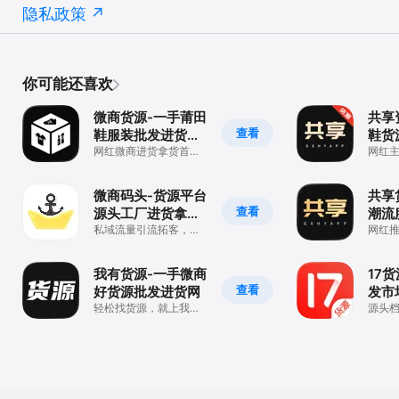
隐私政策
你可能还喜欢
微商货源-一手莆田
共享
查看
鞋服装批发进货采
鞋货
购货源平台
网红微商进货拿货首选
网红
货源批发网
微商码头-货源平台
共享
查看
源头工厂进货拿货
潮流
一手批发平台
私域流量引流拓客，莆
网
网红
田鞋网红爆款低门槛代
理招商平台
我有货源-一手微商
17
查看
好货源批发进货网
发市
轻松找货源，就上我有
代发
源头档
货源
实体店
店)
货源