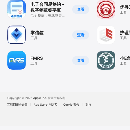
电子合同易签约 -
优粤
查看
数字签章签字宝
工具
电子签章，在线签署，
真实原笔迹线上签名
掌信签
护理
查看
工具
工具
FMRS
小E
查看
工具
工具
Copyright © 2026
Apple Inc.
保留所有权利。
互联网服务条款
App Store 与隐私
Cookie 警告
支持