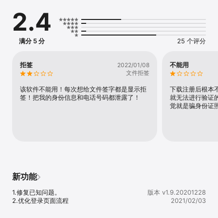
2.4
产品功能

1、移动签署

无需面对面，线上签发有效电子合同。提供多方合同签署，签署提
醒、添加附件等功能。

满分 5 分
25 个评分
2、合法合规

符合国家《电子签名法》，文档签署具有法律效力。使用工信部授权
CA提供数字证书。符合FIDO等国际标准。

拒签
不能用
2022/01/08
3、安全可靠

文件拒签
通过ISO27001国际安全认证，提供金融级别的全面安全保障。传输存
储访问高强度加密

该软件不能用！每次想给文件签字都是显示拒
下载注册后根本
签！把我的身份信息和电话号码都泄露了！
就无法进行验证
应用场景

觉就是骗身份证
1、电子签名

在线高效签署合同，减低纸质合同管理成本，快速签约服务。

2、电子认证

实名认证登录、签署、存储，提升工作效率，具备法律效力。

行业应用

电子医疗行业：移动护理、OA登录、移动查房，在线高效签署，具备
法律效力。

新功能
互联网金融行业：粤港澳两地电子签名证书互认资质，符合国家政策
要求、降低维权成本。

1.修复已知问题。

版本 v1.9.20201228
电商行业：缩短企业入驻及交易周期，提升线上供应链管理效率，消
2.优化登录页面流程
2021/02/03
除纸质合同安全隐患。

物流行业：在线签署及管理海量物流合作合同，整体提升工作效率。