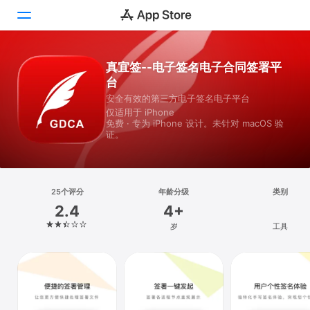
真宜签--电子签名电子合同签署平
Today
台
游戏
安全有效的第三方电子签名电子平台
仅适用于 iPhone
免费 · 专为 iPhone 设计。未针对 macOS 验
App
证。
搜索
平台
25个评分
年龄分级
类别
iPhone
2.4
4+
iPad
岁
工具
Mac
Vision
Watch