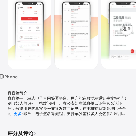
iPhone
真宜签简介

真宜签—一站式电子合同签署平台。用户能在移动端通过生物特征识
别（如人脸识别、指纹识别）、在公安部在线身份认证等实名认证
后，获得用户的真实身份并签发数字证书，在手机端就能处理电子合
同、电子印章、电子签名等流程，支持单独签和多人会签多种应用场
更多
景，只需要动动手指，即可实现高效简单的签署。真宜签产品符合国
家《电子签名法》《合同法》相关规定，文档签署具有法律效力。目
前，真宜签主要应用于医疗、金融、物流、电商等行业，提供电子合
评分及评论
同、电子文件签署及存证服务，同时提供司法鉴定等增值服务。
