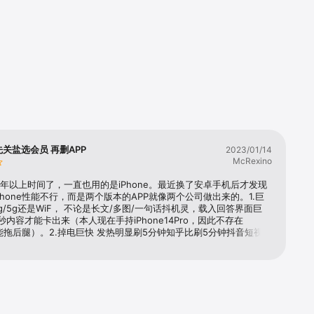
先关盐选会员 再删APP
2023/01/14
McRexino
十年以上时间了，一直也用的是iPhone。最近换了安卓手机后才发现
Phone性能不行，而是两个版本的APP就像两个公司做出来的。1.巨
g/5g还是WiF， 不论是长文/多图/一句话抖机灵，载入回答界面巨
秒内容才能卡出来（本人现在手持iPhone14Pro，因此不存在
e性能拖后腿）。2.掉电巨快 发热明显刷5分钟知乎比刷5分钟抖音短视频
高。3.悬浮标（点一下切换下一个答案）设计反人类。放手机左侧
右侧易误触。总之一句话，知乎iOS版APP，用当下流行的说法就
答辩！依托答辩！依托答辩！