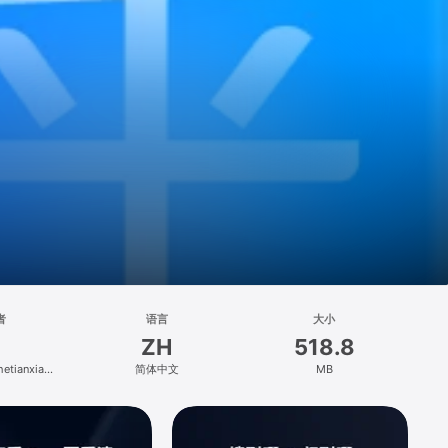
者
语言
大小
ZH
518.8
hetianxia
简体中文
MB
Co., Ltd.