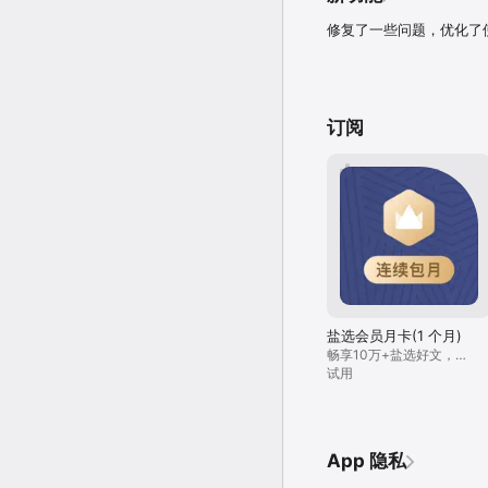
修复了一些问题，优化了
订阅
盐选会员月卡(1 个月)
畅享10万+盐选好文，畅
读13万+本优质电子书，
试用
国内外40000+本杂志期
刊
App 隐私