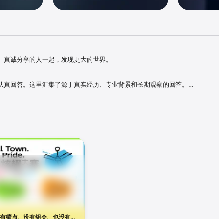
、真诚分享的人一起，发现更大的世界。

认真回答。这里汇集了源于真实经历、专业背景和长期观察的回答。

音。你可以看到更丰富、更理性、更多元的视角，也可以留下自己的判断。

到数码评测、家居装修，进入AI时代，无数过来人的经验和真诚分享更为可贵。
，你总能找到同样爱思考、气场对的人，建立更同频的链接。

—搜索、阅读、追问、创作，「AI看山」都在你身边，总结长文、提炼重点、拓
你。

邮件至 app@zhihu.com，知乎的工程师不会漏掉任何一条反馈哦 ~
有绩点、没有组会、也没有