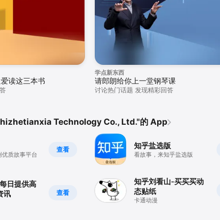
学点新东西
近爱读这三本书
请郎朗给你上一堂 钢琴课
答
讨论热门话题 发现精彩回答
zhetianxia Technology Co., Ltd."的 App
知乎盐选版
查看
创优质故事平台
看故事，来知乎盐选版
知乎刘看山-买买买动
-每日提供高
态贴纸
查看
资讯
卡通动漫