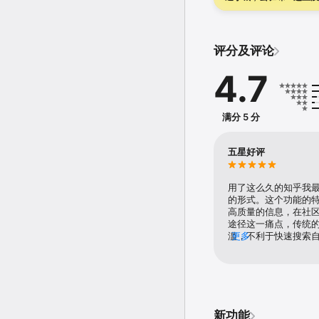
OKR......只有一碗粉卖
评分及评论
4.7
满分 5 分
五星好评
用了这么久的知乎我
的形式。这个功能的
高质量的信息，在社
途径这一痛点，传统
滥，不利于快速搜索
更多
免费、快速符合大多
升自己的学生党们，
多的时间就能够找到
查阅自己需要的资料
性化
新功能