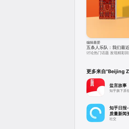
编辑最爱
五条人乐队：我们最
讨论热门话题 发现精彩回
更多来自"Beijing Zhi
盐言故事
知乎旗下原
知乎日报
质量新闻
社交