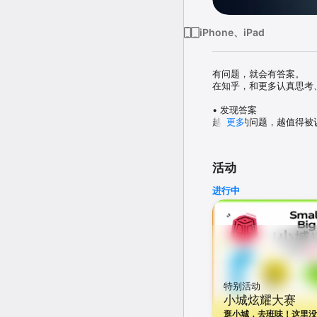
iPhone、iPad
有问题，就会有答案。

在知乎，和更多认真思考
• 发现答案

越复杂的问题，越值得被
更多
• 参与讨论

在知乎，热点不止一种声
活动
• 获得经验

进行中
从职场进阶、考研留学，
• 遇见同好

好问题惺惺相惜。在知乎
• AI 看山

AI 正在悄然融入社区—
为创作激发灵感，越来越懂
特别活动
小城炫耀大赛
如有任何问题或建议，可发送
逛小城，去班味！这里没