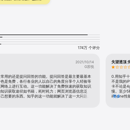
 5 块的鲜活生活。
174万 个评分
失望透顶 
2021/10/14
G苏悦
最常用的还是提问回答的功能。提问回答是最主要最基本
0.用知乎
特色是免费，各行各业的人以自己的角度分享个人经验等
不是我的i
区网络上进行互动。这一功能解决了免费快速的获取知识
卡不论是4
的知识获取途径如书籍，耗时耗力；网页浏览器信息泛
慢。至少5
自己想要的东西。知乎的这一功能就解决了这一大问题。
iPhon
更多
数人获取知识的心理标准，尤其是对没有经济来源又想提
耗电量还要
这是最吸引他们的一种形式。既简单又便利，不用使用过
挡内容，放
自己想要的知识点。仅仅只需要使用碎片化时间就足够来
是：依托
，就算是进行提问也不需要一直守在手机屏幕前，非常人