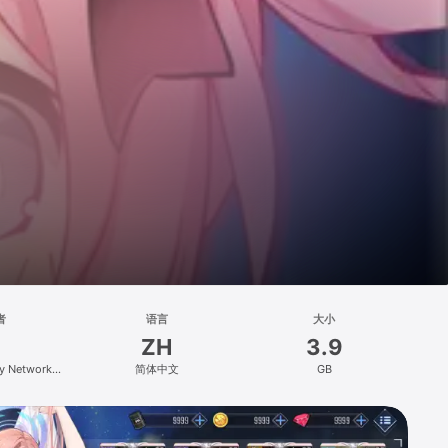
者
语言
大小
ZH
3.9
y Network
简体中文
GB
 Co.Ltd