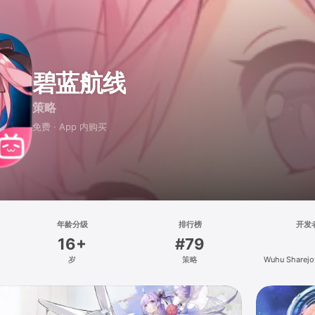
碧蓝航线
策略
免费 · App 内购买
年龄分级
排行榜
开发
16+
#79
岁
策略
Wuhu Sharejo
Technology