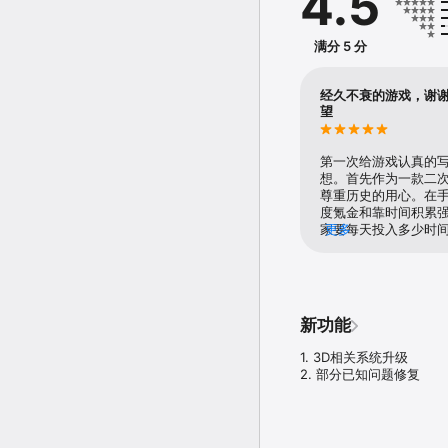
4.5
从细微的惯性系统到爽快
运用精妙的策略搭配和灵
满分 5 分
【强大画师阵容，塑造各色
汇聚强大画师团队，构建
经久不衰的游戏，谢
官，属于您的时刻已经降
望
【养成与收集，丰富要素等
第一次给游戏认真的写
丰富有趣的后宅系统，家
想。首先作为一款二
历的征战与传奇！

尊重历史的用心。在
度氪金和靠时间积累
家要每天投入多少时
更多
【激烈的PVP，争夺无敌
鱼。 但每次觉得有些
容。对我来说这些元
积分去换图纸一系列
保持竞争力去肝游戏
很多可玩性和需要的
新功能
这篇评价的动力。最
柏林的加强真的是迫
1. 3D相关系统升级

些调整。举个例子，
2. 部分已知问题修复
牺牲了大部分的输出
欧根在历史上的战绩
（才不是因为我第一
企业万年的luckyE