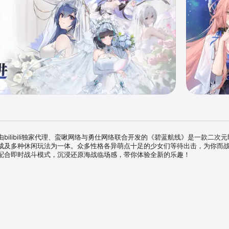
bilibili独家代理、蛮啾网络与勇仕网络联合开发的《碧蓝航线》是一款二次
成及多种休闲玩法为一体。众多性格各异萌点十足的少女们等待出击，为你而
配合即时战斗模式，沉浸还原海战临场感，带你体验全新的乐趣！

覆盖着的蓝色星球，人类的文明伴随着海域成熟发展。而一切的平静被突然出现
力的神秘敌人“塞壬”打破。为了夺回曾经的辉煌，白鹰、皇家、铁血、重樱等
“碧蓝航线”，奔赴碧海的深处……

的临场感！】
