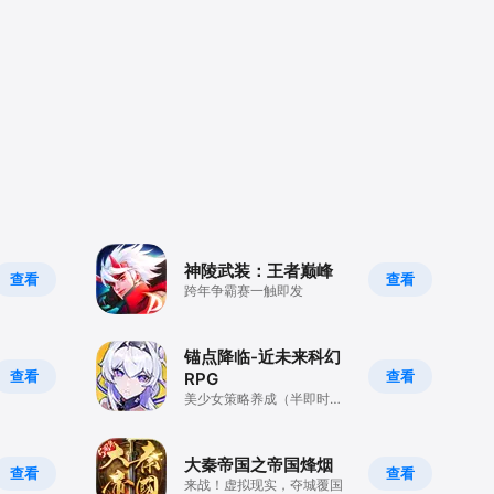
神陵武装：王者巅峰
查看
查看
跨年争霸赛一触即发
锚点降临-近未来科幻
查看
查看
RPG
美少女策略养成（半即时战
斗）
大秦帝国之帝国烽烟
查看
查看
来战！虚拟现实，夺城覆国