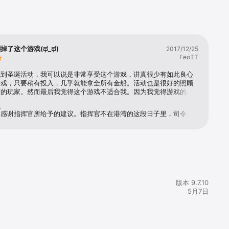
的战场上，
远方！指挥
掉了这个游戏(ಥ_ಥ)
2017/12/25
FeoTT
坑到圣诞活动，我可以说是非常享受这个游戏，讲真很少有如此良心
游戏，只要稍有投入，几乎就能拿全所有金船。活动也是很好的照顾
我们共同经
与的玩家。然而最后我觉得这个游戏不适合我。因为我觉得游戏的社
非常重要的一个部分。我把这个游戏安利给我的很多朋友，他们也很
复
蓝的优点，甚至有重度氪金玩家弃坑阴阳师，改道以100%收集率
常感谢指挥官所给予的建议。指挥官不在港湾的这段日子里，司令部
有阿芙乐尔）和全皮肤为目标玩。但是我并没有觉得和朋友一起玩碧
体验和游戏体验进行了多次调整和优化，并仍在不断持续调整中，相
们的关系变得更近。我觉得官方应该考虑这个问题，就是玩家之间实
归来之时一定会有一番更佳的游戏体验。(..›ᴗ‹..) ​​​​最后，司令部也
动实在是太少了！这个哥们捞出赤贺，6-4通关，那个朋友造出了威
指挥官能回港湾看看，陪小加加一起看看港湾美丽的夜景。
，羡慕一番，然后就没有然后了，你继续肝着自己的图，这些和你没
系。即便是活动派出秘书舰支援，也毫无互动感。越玩越孤独。公会
是个聊天软件（还不是很完善的聊天软件）想了想还是卸载了，期待
方面有所改进，能让玩家能感觉到，他们真的是在和“人”一起玩，而
个有着玩家账号数据的电脑进行对战或者支援。
版本 9.7.10
5月7日