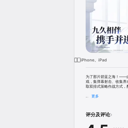
iPhone、iPad
为了那片碧蓝之海！——由
戏，集弹幕射击、收集养
取双排式策略作战方式，
更多
在近71%的表面被海水
知敌人——拥有压倒性战
起来成立了第三方抗争阵线
评分及评论
游戏特色

【即时海战，感受充满张力