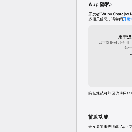
法略显单调。俾斯麦
App 隐私
迫感都让很多人觉得
是技能都只是平均级
开发者“
Wuhu Sharejoy 
样希这些历史名舰能
多相关信息，请参阅
开发
可以考虑一下改动因
新颖的玩法应该会比
到。祝碧蓝越来越好
用于追
以下数据可能会用于
站中
隐私规范可能因你使用的
辅助功能
开发者尚未表明此 App