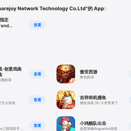
ejoy Network Technology Co.Ltd"的 App
位指定
查看
rand
战-创意戏曲
傲世西游
查看
戏
角色扮演
暴爽割草
吉祥街机捕鱼
查看
官方云游戏
捕鱼游戏 3D 大世界来了
小鸡舰队出击
查看
ike三国塔防手
放置策略Roguelike游戏