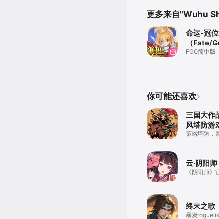
更多来自"Wuhu Shar
命运-冠
（Fate/G
Order）
FGO简中版
你可能还喜欢
三国大作
风塔防游
策略塔防，
云·阴阳师
《阴阳师》
终末之歌
暴爽roguel