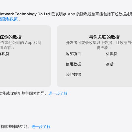
更夸张，从游戏剧情设定和历史的角度还有开局视频的压
苦等多年后她就是第一个建造彩皮船，结果无论是属性还
的金船实在让包括我的很多玩家有一个失望感。和欧根一
Network Technology Co.Ltd
”已表明该 App 的隐私规范可能包括下述数据处
获得一些反应她们历史中特色的要素吧。我觉得平衡团队
者隐私政策
。
为这些船比较老或者有名，比较还原历史特色的改动或者
较容易被接受。赞同我的朋友们给我顶上去让开发团队看
！
踪你的数据
与你关联的数据
在其他公司的 App 和网
开发者可能会收集以下数据，且数据与
追踪你：
份关联：
标识符
购买项目
标识符
使用数据
诊断
其他数据
功能或你的年龄等因素而异。
进一步了解
 支持哪些辅助功能。
进一步了解