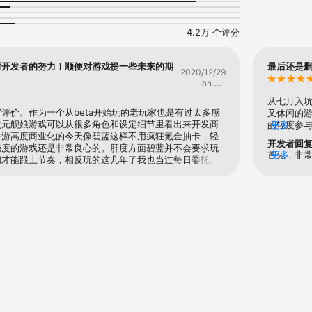
的全弹射击，从规避致命伤害到予以敌方痛击，让指挥官们如同置身瞬息万变
活的操作，在遮天蔽日的浓雾中为人类的未来开辟新的道路！

4.2万 个评分
魅力少女！】

风格鲜明的交互情境，众多性格萌点各异的少女们，与指挥官一同驶向大海与
谢开发者的努力！顺便对游戏提一些未来的期
最后还是删
2020/12/29
临，我们静候您的指令！

Ian Liu
Azur
从七月入
你发掘！】

评价。作为一个从beta开始玩的老玩家也是有过太多感
又休闲的
具随意DIY，打造属于指挥官与少女们的港区乐园；漫画、手办收藏系统，细数
次元舰娘游戏可以从很多角色和设定细节里看出来开发商
的轻度参
更多
手游高度商业化的今天像碧蓝这样不用疯狂氪金抽卡，轻
交意义是
开发者回
强度的游戏还是非常良心的。肝度方面碧蓝并不会要求玩
快发现了碧
首先，非
更多
间才能跟上节奏，相反玩的这几年了我也当过每日委托闲
（然而没
针对交互
之名！】

无聊的时候开发者都会推出一些新元素来丰富游戏的内
蓝，让我
信指挥官再次
素会带给我很多小目标，像是获得一艘科研船，收集活动
实在在的互
衷心希望
的。个人来讲为了这些自己设定的小目标去玩游戏比为了
尔士亲王
体验要好太多了。对于老玩家来说新出的大型作战增加了
有任何关
素材也更好的满足了像我这样老玩家的需求也成为了我写
系统也只
后希望给游戏的平衡团队提一些今后的方向，这一次对齐
碧蓝能在这
切需要的，我一直觉得很多老的船和历史上的名舰需要一
不是和一
欧根亲王作为开服的德国肉巡这么多年就一个盾牌还为此
，而现在的新船都有盾不说还有提升输出的技能。考虑到
和生存力我不觉得那些新的图纸船应该在各个领域超越她
个婚的是欧根呢）。还有像企业和俾斯麦这些有名的船。
虽然还是很强，但是在现在这个阵营编队buff体系下实在玩