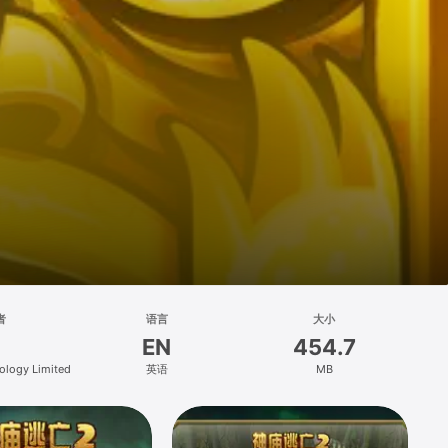
者
语言
大小
EN
454.7
ology Limited
英语
MB