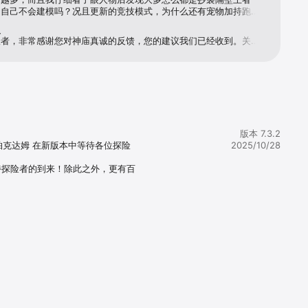
是自己不会建模吗？况且更新的竞技模式，为什么还有宠物加持跑的
膀加持，这根本就不公平！竞技不是这样的，是凭个人实力，不是拼
复
！真的很怀念以前那个神庙，我们单纯的一次次从怪物手中拿走神
险者，非常感谢您对神庙真诚的反馈，您的建议我们已经收到。关于
又被怪物追回来，但固执的我们不肯放弃，一次又一次的尝试，怎么
在最新V6.5.0版本已经进行优化，广告问题已改善，欢迎您下载新
。至今我还依然记得，那只怪物唯一对我们说过的话：如果够胆，就
。关于角色形象，后续新人物的设计上，我们会加强设计审核与诚
走吧！可是，我再也不想拿走神像了，再也不想被那只怪物追了，再
雷同”的情况。最后，对于竞技模式的建议，我们也已反馈给策划同
开…神庙逃亡了……神庙逃亡，再见，也许，我不会再回来了……
会逐步优化平衡和匹配机制，来保障每一位小伙伴的游戏体验。我们
您对神庙的支持，真诚期待您再次返回神庙与我们一同冒险奔跑。如
游戏内仍存在广告或还有其他建议，欢迎随时通过游戏内在线客服或
08400188（工作时间9：00-21：00）联系我们。
版本 7.3.2
帕克达姆 在新版本中等待各位探险
2025/10/28
待探险者的到来！除此之外，更有百