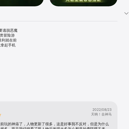
要逃脱恶魔
动类冒险游
胜利就在前
就拿起手机
；

游戏中立即
。
2022/08/23
天呐！去神马
动续订功能，如
以前玩的神庙了，人物更新了很多，这是好事我不反对，但是为什么
来越多，而且我仔细看了眼人物后发现大多怎么都是抄袭隔壁王者