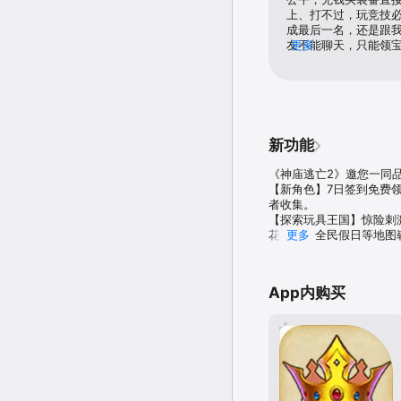
隐私声明：https://www.idr
上、打不过，玩竞技必
用户协议：https://www.id
成最后一名，还是跟
友不能聊天，只能领
更多
【联系我们】

能平衡氪金、修bug
如果你喜欢我们游戏，欢
也可以加入我们的官方QQ
神庙逃亡2官方公众号：shen
神庙逃亡2官方QQ群：9044
神庙逃亡2官方微博：神
新功能
《神庙逃亡2》邀您一同品
【新角色】7日签到免费
者收集。

【探索玩具王国】惊险刺
花戈壁、全民假日等地图崭
更多
【挂机减负福利】黄金矿
【绝版经典角色返场】 
【其他体验优化】优化了
App内购买