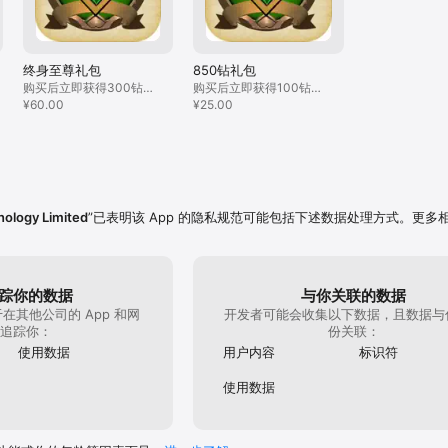
终身至尊礼包
850钻礼包
购买后立即获得300钻
购买后立即获得100钻
石，之后每天可领取25钻
¥60.00
石，连续30天每天领取
¥25.00
石
25钻石
ology Limited
”已表明该 App 的隐私规范可能包括下述数据处理方式。更多
踪你的数据
与你关联的数据
在其他公司的 App 和网
开发者可能会收集以下数据，且数据与
追踪你：
份关联：
使用数据
用户内容
标识符
使用数据