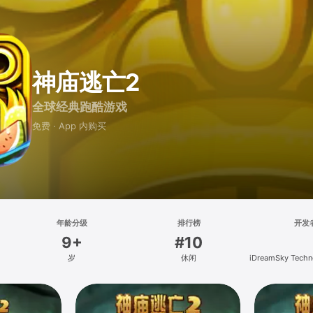
神庙逃亡2
全球经典跑酷游戏
免费 · App 内购买
年龄分级
排行榜
开发
9+
#10
岁
休闲
iDreamSky Techn