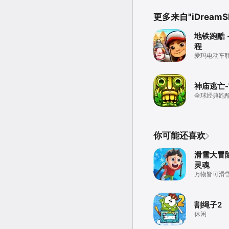
更多来自"iDreamSky
地铁跑酷 
程
爱玛电动车
神庙逃亡
全球经典跑
你可能还喜欢
滑雪大冒险
灵魂
万物皆可滑
割绳子2
休闲