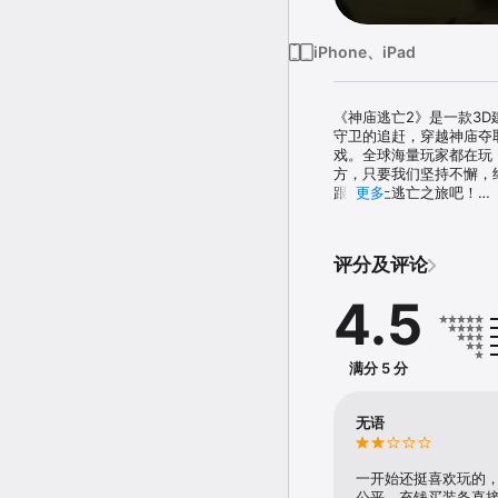
iPhone、iPad
《神庙逃亡2》是一款3
守卫的追赶，穿越神庙夺取神
戏。全球海量玩家都在玩
方，只要我们坚持不懈，
跟我踏上逃亡之旅吧！

更多
【注意事项】

《神庙逃亡2》订阅说明与 
评分及评论
1．订阅价格与周期

您可在游戏內订阅特权礼包
4.5
2．关于订阅内容

订阋特权礼包的用户，可
3．订阅价格与周期

您可在游戏内订阅至尊特权
满分 5 分
4．关于订阅内容

订阅至尊特权的用户，可
生效；

无语
5．关于自动续订

苹果 App Store官方
果订阅期结束前的一天内
一开始还挺喜欢玩的
6．隐私政策及用户协议

公平，充钱买装备直