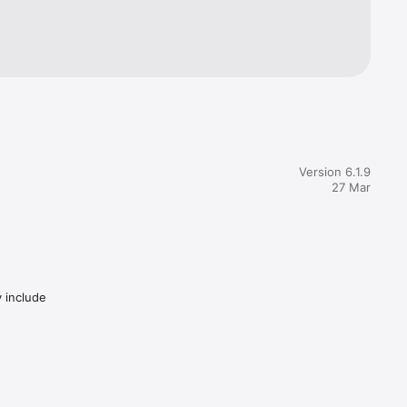
Version 6.1.9
27 Mar
y include