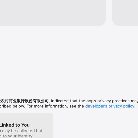
金农村商业银行股份有限公司
, indicated that the app’s privacy practices ma
scribed below. For more information, see the
developer’s privacy policy
.
Linked to You
a may be collected but
ed to your identity: