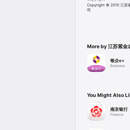
Copyright © 201
司
More by 江苏
银企e+
Business
You Might Also L
南京银行
Finance