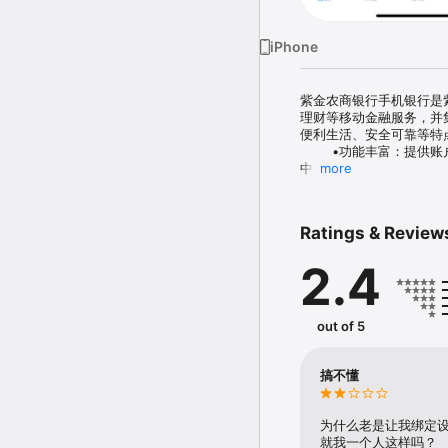
iPhone
紫金农商银行手机银行是
理财等移动金融服务，并
便利生活、安全可靠等特
	•功能丰富：提供账户
中。

more
	•方便快捷：提供7×
还，满足资金使用需要。

	•便利生活：生活缴费
Ratings & Review
	•安全可靠：采用国际
被窃取或破坏，实现客户
2.4
全。
out of 5
搞不懂
为什么老是让我绑定
就我一个人这样吗？