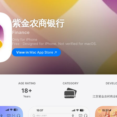
紫金农商银行
Finance
Only for iPhone
Free · Designed for iPhone. Not verified for macOS.
View in
Mac App Store
AGE RATING
CATEGORY
DEVEL
18+
Years
Finance
江苏紫金农村商业
司