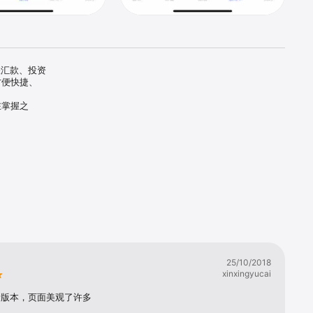
账汇款、投资
方便快捷、
在掌握之
单随查随
好助手！

，防止数据
资金更安
了
25/10/2018
xinxingyucai
新版本，页面美观了许多