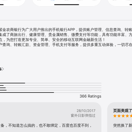
紫金农商银行为广大用户推出的手机银行APP，提供账户管理、信息查询、转
集成了商旅出行、健康管理、贵金属销售、缴费支付等功能，具有功能丰富、
点，为您打造更加专业、简单、安全的移动互联网金融新生活！

查询、转账汇款、资金管理、手机支付等服务，提供多重互动体验，一切尽
24小时全天候服务，转账汇款0费用实时到账，充值缴费实时支付，信用卡账
、手机充值、加油卡充值、掌上商城、商旅出行、健康管理，是您贴心的生活
s
认可的加密传输方式，实现移动通讯公司与银行之间的数据安全传输和处理
手机号码与银行账户一一绑定。在关键环节通过人脸识别二次验证，确保账户
366 Ratings
页面美观
28/10/2017
窗外日影弹指过
设备，不知道怎么搞的，也不敢绑定，百度也百度不到，
突然换了