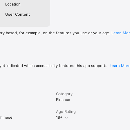
Location
User Content
ary based, for example, on the features you use or your age.
Learn Mo
et indicated which accessibility features this app supports.
Learn Mor
Category
Finance
Age Rating
Chinese
18+