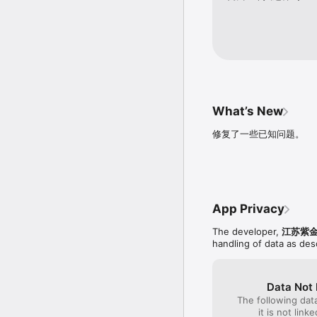
What’s New
修复了一些已知问题。
App Privacy
The developer,
江苏紫
handling of data as de
Data Not 
The following dat
it is not link