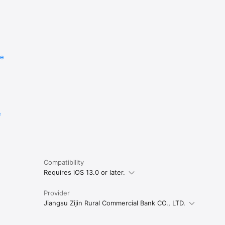
re
e
Compatibility
Requires iOS 13.0 or later.
Provider
Jiangsu Zijin Rural Commercial Bank CO., LTD.