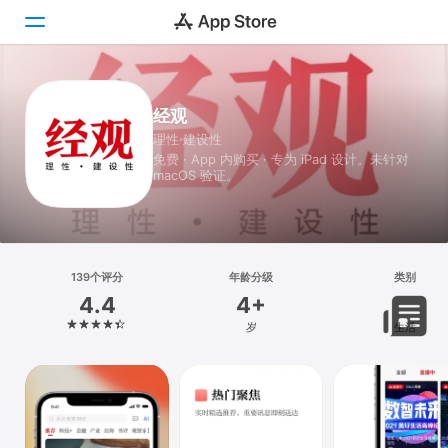
Today
经观
理性·建设性
游戏
免费 · App 内购买 · 专为 iPad 设计。未针对
macOS 验证。
App
搜索
平台
139个评分
年龄分级
类别
iPhone
4.4
4+
iPad
岁
生活
Mac
Vision
Watch