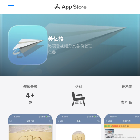
Today
美亿格
游戏
终端音视频分类备份管理
免费
App
搜索
平台
年龄分级
类别
开发者
iPhone
4+
iPad
岁
生活
志雨 任
Mac
Vision
Watch