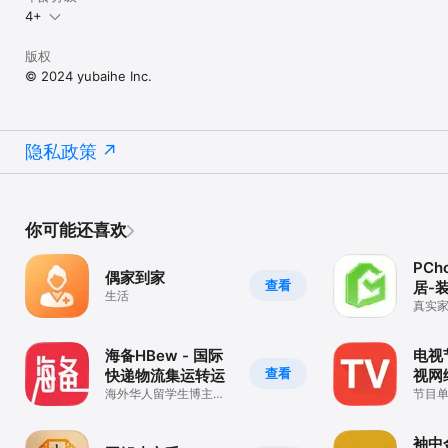
4+
版权
© 2024 yubaihe Inc.
隐私政策
你可能还喜欢
PCh
偶家到家
查看
居-
生活
真实
居好
海备HBew - 国际
电视
查看
快递物流集运转运
视网
海外华人留学生博主商
放预
节目
家企业优选品牌，网购
国货 · 转运全球。
袖中