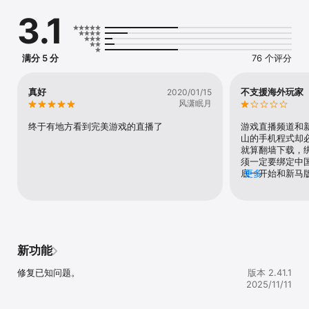
车、神雕侠侣、神魔大陆2、神鬼传奇、梦幻诛仙、完美世界、武林外
3.1
传

【直播推荐 Pick你的爱】

《天龙八部2：飞龙战天》：一声兄弟一生天龙！

《完美世界：诸神之战》：横竖自由切，爽快不停歇！

满分 5 分
76 个评分
《梦幻新诛仙》：梦回青云只为你！道友，玩游戏看直播可好？

《新笑傲江湖》：一曲沧海笑，一剑破红尘！少侠，这江湖，等你一
战！

真好
不支援海外玩家
2020/01/15
新《诛仙》手游：“肆”意诛仙，芳华锦年！更多福利大派送尽在艺气
风潇眠月
山直播！

《新神魔大陆》：管他神魔！就是战！勇士集结，燃血征战！

终于有地方看到完美游戏的直播了
游戏直播频道和
艺气山直播热线：有任何问题，欢迎随时与我们联系【APP-我的-我
山的手机程式却
的客服】
就算翻墙下载，
须一定要绑定中
底一开始和新马
更多
里？你们打从心
些国家，还反而
观众去使用你们
解。很糟糕
新功能
修复已知问题。
版本 2.41.1
2025/11/11