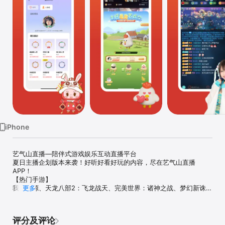
iPhone
艺气山直播—陪伴式游戏娱乐互动直播平台

夏日主播企划版本来袭！好听好看好玩的内容，尽在艺气山直播
APP！

【热门手游】

我的起源、天龙八部2：飞龙战天、完美世界：诸神之战、梦幻新诛
更多
仙、幻塔、新诛仙、新笑傲江湖、战神遗迹、新神魔大陆、新武林外
传、云梦四时歌、神雕侠侣2、倚天屠龙记、火炬之光、射雕英雄传

【精品端游】

评分及评论
Dota2、CS:GO、诛仙3、赤壁、完美国际、笑傲江湖OL、创世战