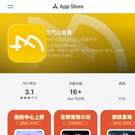
Today
艺气山直播
陪伴式娱乐游戏互动直播平台
游戏
仅适用于 iPhone
免费 · App 内购买 · 专为 iPhone 设计。未针
App
对 macOS 验证。
搜索
平台
76个评分
年龄分级
类别
iPhone
3.1
16+
iPad
App 内控制
社交
Mac
Vision
Watch