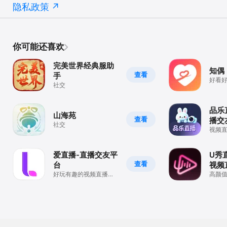
隐私政策
你可能还喜欢
完美世界经典服助
知偶
查看
手
好看
社交
台
品乐
山海苑
查看
播交
社交
视频
ta连
友！
爱直播-直播交友平
U秀
查看
台
视频
好玩有趣的视频直播交
高颜
友平台