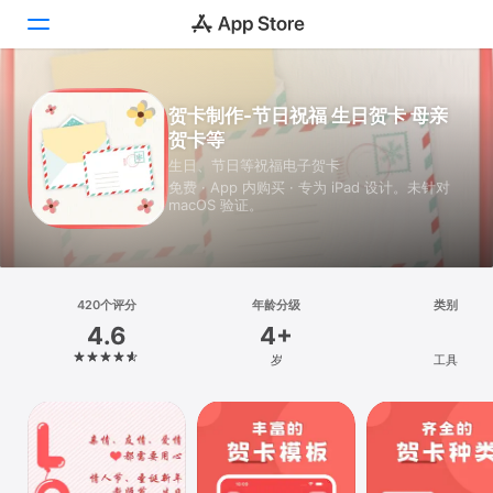
Today
贺卡制作-节日祝福 生日贺卡 母亲
贺卡等
游戏
生日、节日等祝福电子贺卡
免费 · App 内购买 · 专为 iPad 设计。未针对
App
macOS 验证。
搜索
平台
420个评分
年龄分级
类别
iPhone
4.6
4+
iPad
岁
工具
Mac
Vision
Watch