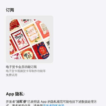
iTunes/Apple ID设置管理中关闭自动续订功能。

的打包，相片可以更方便的以一个整体分发给
5、 续订：会员的自有充值账户或苹果iTunes账户会在到期前24小时
亲朋好友，刻录在光盘上保存，或在影碟机上
订阅
内扣费，扣费成功后订阅周期顺延一年。

6、免费试用不适用于已获取过免费试用和现有的已经订阅会员的用
户。

7、在购买订阅时，免费试用期的任何未被使用部分将失效。

8、隐私政策：
http://www.wyxokokok.com/payment/inpaylist/02.html

9、自动续费会员服务协议：
http://www.wyxokokok.com/payment/inpaylist/03.html
电子贺卡会员功能订阅
电子贺卡视频贺卡等制作功能等
免费试用
App 隐私
开发者“
治军 舒
”已表明该 App 的隐私规范可能包括下述数据处理方
式。更多相关信息，请参阅
开发者隐私政策
。