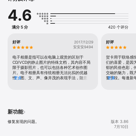
纪念日、感谢、各类周年等主题分类的贺卡，让您在重要的日子制作
4.6
一份电子贺卡，传上动情的图片，添上走心的文字，给家人朋友送上
最用户，最诚挚的祝福。

我们的贺卡不再只是一张图片与文字，而是整合了图片、文字、音
满分 5 分
420 个评分
乐、视频等多媒体的会动会跳会转有动画能整合几十张图片的多媒体
贺卡。

好评
好评
2017/12/29
我们已为您制作好了精美的贺卡模板，你只需替换掉图片与文字，易
安安安9494
用操作一两分种就可以自制一份走心的电子贺卡，真的是非常实用，
现代社会通过电子贺卡传递一份温情，传递一份自己的用心之作，其
电子相册是指可以在电脑上观赏的区别于
贺卡用于联络感
实传递的就是一份暖暖的心意，图文结合配上音乐，友情，亲情，爱
CD/VCD的静止图片的特殊文档，其内容不局
们的喜爱，是因
情，温情就在这里传递。

限于摄影照片，也可以包括各种艺术创作图
郁的民俗色彩，
片。电子相册具有传统相册无法比拟的优越
交融的魅力，既
爱，不好意思说出来，但要懂得表达出来，不要让感情埋在心里，大
性：图、文、声、像并茂的表现手法，随意修
更多
要手段。每逢新
更多
胆的表白，用贺卡来传递。不用费劲心思，更不用绞尽脑汁，有了我
改编辑的功能，快速的检索方式，永不褪色的
亲朋好友邮寄贺
们，从此写贺卡不用虐心。你只需要自然真诚的上传图片与文字，我
恒久保存特性。电子相册制作软件顾名思义，
流传之远，影响
们帮你营造爱的氛围，我们帮你将心意聚合，然后把爱传递出去，将
则是用于制作电子相册的软件。目前国内外电
心脾，是因为那
暖暖的心意表达出来。

子相册繁多，不同的软件，制作出的电子相册
情、爱情传递给
都会有不同。随着数码相机在家庭中越来越普
贵、最原始、最
及，人们在可以更方便的拍摄照片却又不需要
之，其中主要包
新功能
【自动续费会员说明】

把拍摄的照片都冲印的时候，更多就选择了打
一个人连家庭成
1、 订阅周期：1年（连续包年产品）。

包保存在电脑或光盘中，电子相册制作软件就
人、爱社会，构
修复发现的问题。
版本 3.86
2、 订阅价格：每年98元。

在这一过程中充当了非常重要的作用。通过电
可目前的现状是
7月10日
3、 付款：用户确认购买并付款后记入iTunes账户。

子相册制作软件，我们的照片可以更加动态、
4、 如需取消续订，请在当前订阅周期到期前24小时以前，手动在
更加多姿多彩的展现，通过电子相册制作软件