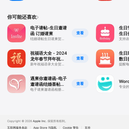
计制作
等
你可能还喜欢
电子请帖-生日邀请
生日
查看
函 订婚请柬
生日
结婚请帖生日请柬贺卡
卡
支持
等制作
祝福语大全 - 2024
生日
查看
龙年春节拜年祝福
数日
短信
新年祝福语录大全贺岁
提醒
神器
遇柬你邀请函-电子
Word
查看
邀请函结婚喜帖满
专业
月百日请柬制作
电子请柬邀请函相册满
月婚礼结婚请帖婚礼喜
App
帖婚庆海量文案模板
Copyright © 2026
Apple Inc.
保留所有权利。
互联网服务条款
App Store 与隐私
Cookie 警告
支持