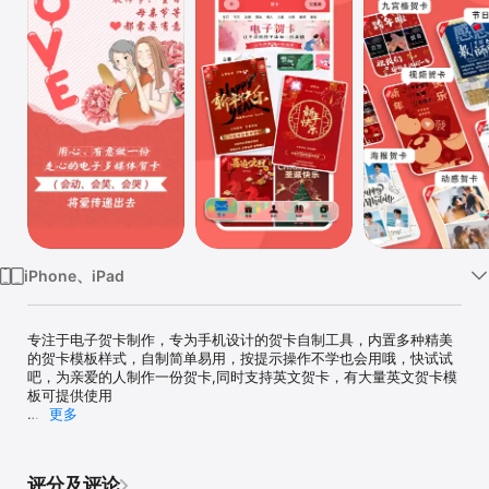
iPhone、iPad
专注于电子贺卡制作，专为手机设计的贺卡自制工具，内置多种精美
的贺卡模板样式，自制简单易用，按提示操作不学也会用哦，快试试
吧，为亲爱的人制作一份贺卡,同时支持英文贺卡，有大量英文贺卡模
板可提供使用

更多
电子贺卡-专注于贺卡的制作，一款专为手机设计的贺卡自制工具，内
置多种精美的贺卡模板样式，情人节、圣诞新年、新年、教师节、母
亲节、父亲节、儿童节、感恩节、元宵、中秋、七夕等涵盖中西方各
评分及评论
大节日的祝福祝愿贺卡，也包括了生日、友情、晚辈对长辈及结婚、