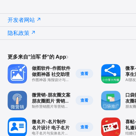
开发者网站
隐私政策
更多来自"治军 舒"的 App
做图软件-作图软件
微享
查看
做图神器 社交助理
享生
作图神器 海报设计与制
AI朋
作
报一
微营销-朋友圈文案
口袋
查看
朋友圈图片 营销素
友圈
材
制作营销图片等营销助
朋友
手
片制
微名片-名片制作
喜帖
查看
名片设计 电子名片
礼邀
电子名片与实体名片设
结婚订