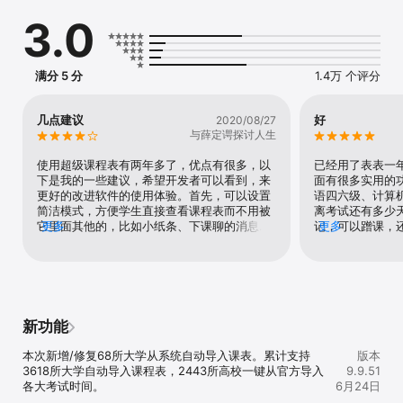
课程信息，另外通过【桌面小组件】查看课表，自由切换的【日课
3.0
表】和【周课表】你们大可先用用看……

【日程计划提醒】                                                 

自动同步各大官网考试时间的APP，我们的考试计划自动对接各大考
满分 5 分
1.4万 个评分
试官网，同步大学生关心的官方考试时间，很多专业资格考试学校并
不会另行通知，一键添加计划后，考试时间自动导入APP，方便你提
前备考。

几点建议
好
2020/08/27
另外，举公司之力，程序大神们通过AI算法，在主页生成了专属你的
与薛定谔探讨人生
日程倒计时信息，（有没有用你们说了算）。 你可以提前了解每星期
需要上多少节课，接下来会有几天假期，哪一天是全天没课还是可以
使用超级课程表有两年多了，优点有很多，以
已经用了表表一
睡懒觉；这个板块希望不要被打脸，我们与其他软件的不同就是我们
下是我的一些建议，希望开发者可以看到，来
面有很多实用的
尊重每一份骂声也尊重每一份建议，我们会努力去整改。

更好的改进软件的使用体验。首先，可以设置
语四六级、计算
简洁模式，方便学生直接查看课程表而不用被
离考试还有多少
【小纸条下课聊】

它里面其他的，比如小纸条、下课聊的消息红
更多
记，可以蹭课，
更多
【超级好看校花/校草榜】是独具特色的校花校草排行榜，每周四雷打
点所困扰；其次，是否可以开发出新的iPad版
与自己志趣相投
不动定期更新，所有上榜的校花校草均由本软件里的全国大学生共同
本来适配屏幕，因为虽然用户常在手机端查看
多兴趣版块可以
打分产生；吃瓜本校的校花校草，查看你们专业院系里的同学哪个新
课表，但不可避免地，我们也有在iPad端查看
送，在跳蚤市场
上榜，传个纸条，交个朋友谈个恋爱，这才是新世代大学生该有的样
课表的需求。目前的版本还未能很好的适配
的商品，在校园
子。

iPad，浏览起来还是比较费力的。
生的奇闻乐事，
换。加油~~~看
新功能
【你的建议将帮助我们不断改进】

你有任何问题请随时向我们提出任何建议（抖音/小红书/微博搜索超
本次新增/修复68所大学从系统自动导入课表。累计支持
版本
级课程表找到我们的官方账号），我们都会在下一个版本努力做得更
3618所大学自动导入课程表，2443所高校一键从官方导入
9.9.51
好！
各大考试时间。 

6月24日