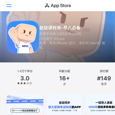
Today
超级课程表-早八必备
无需手动录入&同步考试时间
游戏
仅适用于 iPhone
免费 · 专为 iPhone 设计。未针对 macOS 验
App
证。
搜索
平台
1.4万个评分
年龄分级
排行榜
iPhone
3.0
16+
#149
iPad
岁
教育
Mac
Vision
Watch