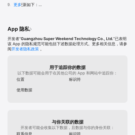
9.9.51更新如下：

更多
1、调整了[本校帖子]功能入口

2、修复了一些小bug，整体体验更丝滑。

产品使用过程中你有任何问题请随时向我们提出建议（抖
App 隐私
音/小红书/微博搜索超级课程表找到我们的官方账号），十
分钟内会有反馈。我们的服务态度要努力做成中国互联网界
开发者“
Guangzhou Super Weekend Technology Co., Ltd.
”已表明
的海底捞！
该 App 的隐私规范可能包括下述数据处理方式。更多相关信息，请参
阅
开发者隐私政策
。
用于追踪你的数据
以下数据可能会用于在其他公司的 App 和网站中追踪你：
位置
标识符
使用数据
与你关联的数据
开发者可能会收集以下数据，且数据与你的身份关联：
联系信息
标识符