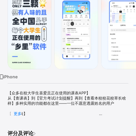
iPhone
【众多在校大学生喜爱且正在使用的课表APP】

从【查课表】到【官方考试计划提醒】再到【查看本校校花校草长啥
样】多种实用的功能都在这里——一位不愿意透露姓名的用户

【课程表】                                                           

更多
产品经理和产品设计拍着胸脯自信满满地让我转达你们，大学不同于
高中，总固定在一间教室上课，大学里的上课时间和地点都不固定，
教学楼和教室又多，出了宿舍门，发现只记得要上课，上什么课？在
评分及评论
哪上课？完全记不起来。一键导入课表能让你在手机里随时随地查看