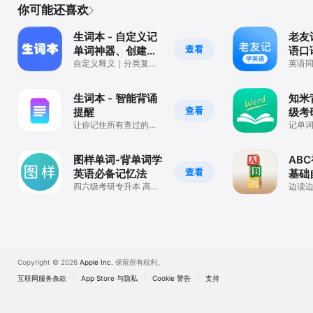
你可能还喜欢
生词本 - 自定义记
老友
查看
单词神器、创建专
语口
属单词卡
自定义释义｜分类复习
门
英语
｜记忆跟踪｜考研｜自
单词
学英语
生词本 - 智能背诵
知米
查看
提醒
级考
让你记住所有查过的单
习软
记单
词
图样单词-背单词学
AB
查看
英语必备记忆法
基础
四六级考研专升本 高效
和音
边读
背单词
加深
Copyright © 2026
Apple Inc.
保留所有权利。
互联网服务条款
App Store 与隐私
Cookie 警告
支持