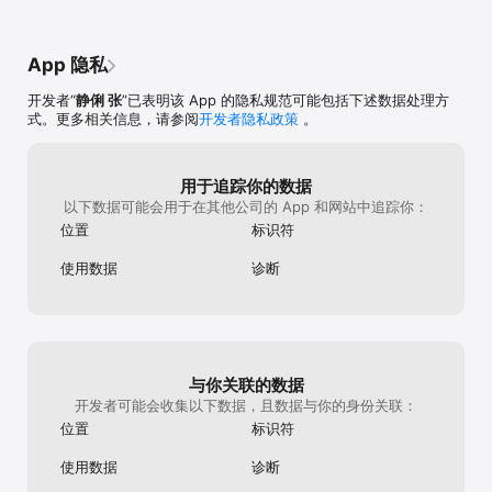
到高中、初中、小学英语，一应俱全，总词汇
量达十余万！ 2.每个单词都配有大量的英文解
释，例句，短语，近义词，反义词，时态变化
App 隐私
等详细解释，而且可以单独显示英文解释，例
句，短语和词义缓出等功能。 3.创新的播放单
开发者“
静俐 张
”已表明该 App 的隐私规范可能包括下述数据处理方
词功能，如同听音乐一样，软件自动后台播放
式。更多相关信息，请参阅
开发者隐私政策
。
单词，让你忙里偷闲，见缝插针地记单词，还
有定时功能，入睡前设定时间听单词，无需担
心整晚播放。 4.科学的测试方法，智能化的生
词管理功能，你所做的只需反复学习测试，你
用于追踪你的数据
的词汇量自然会达到一个全新的境界 ！ 5.测
以下数据可能会用于在其他公司的 App 和网站中追踪你：
试题型多样，独特的英英题型，使你在全英文
位置
标识符
的环境下记忆单词，极大提高你的英语思维能
力。更有根据发音、例句、单词，解释选择答
使用数据
诊断
案等多种题型。 6.独特的闯关模式，有趣而不
枯燥，让你一步一个脚印攻克单词难关！
与你关联的数据
开发者可能会收集以下数据，且数据与你的身份关联：
位置
标识符
使用数据
诊断