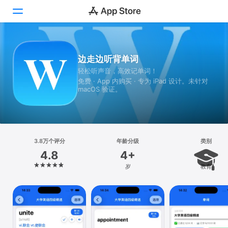
Today
边走边听背单词
轻松听声音，高效记单词！
游戏
免费 · App 内购买 · 专为 iPad 设计。未针对
macOS 验证。
App
搜索
平台
3.8万个评分
年龄分级
类别
iPhone
4.8
4+
iPad
岁
教育
Mac
Vision
Watch