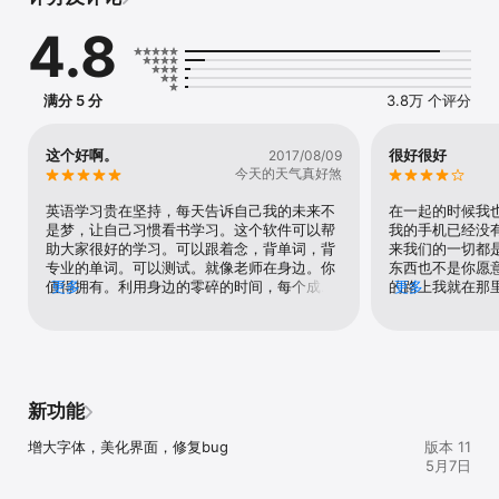
闲暇时光轻松而高效地背单词！

主要特点如下：

4.8
1.超容量的词库集，几乎涵盖了各个领域的词汇，从GRE、TOEFL、
GMAT、雅思、大学英语四六级、考研、职称考试、商务英语、计算
机英语、新概念英语、到高中、初中、小学英语，一应俱全，总词汇
量达十余万！

满分 5 分
3.8万 个评分
2.每个单词都配有大量的英文解释，例句，短语，近义词，反义词，
时态变化等详细解释，而且可以单独显示英文解释，例句，短语和词
义缓出等功能。

这个好啊。
很好很好
2017/08/09
3.创新的播放单词功能，如同听音乐一样，软件自动后台播放单词，
今天的天气真好煞
让你忙里偷闲，见缝插针地记单词，还有定时功能，入睡前设定时间
听单词，无需担心整晚播放。

英语学习贵在坚持，每天告诉自己我的未来不
在一起的时候我
4.科学的测试方法，智能化的生词管理功能，你所做的只需反复学习
是梦，让自己习惯看书学习。这个软件可以帮
我的手机已经没
测试，你的词汇量自然会达到一个全新的境界 ！

助大家很好的学习。可以跟着念，背单词，背
来我们的一切都
5.测试题型多样，独特的英英题型，使你在全英文的环境下记忆单
专业的单词。可以测试。就像老师在身边。你
东西也不是你愿
词，极大提高你的英语思维能力。更有根据发音、例句、单词，解释
值得拥有。利用身边的零碎的时间，每个成功
更多
的路上我就在那
更多
选择答案等多种题型。

的秘诀就在于如何利用。时间它不是很长。是
资质认证中心认
6.独特的闯关模式，有趣而不枯燥，让你一步一个脚印攻克单词难
有每一秒变来的。你用去了一秒，时间就减少
管理系统课程设
关。
一秒。让自己充分的利用每一分一秒。你就成
象是在网络营销
功啦。啦啦啦啦啦。全新的背单词软件，随时
范围经营活动策
随地轻松听声音，记单词。每个单词都有中英
中心服务质量管
文发音，无需流量，支持后台播放，让你可以
点进行业务量控
新功能
象听音乐一样，利用闲暇时光轻松而高效地背
位于北京市西城
单词！ 主要特点如下： 1.超容量的词库集，几
一起参加吧。好
增大字体，美化界面，修复bug
版本 11
乎涵盖了各个领域的词汇，从GRE、TOEFL、
这样做才有动力输
5月7日
GMAT、雅思、大学英语四六级、考研、职称
慢慢适应环境改
考试、商务英语、计算机英语、新概念英语、
才发现这个人在