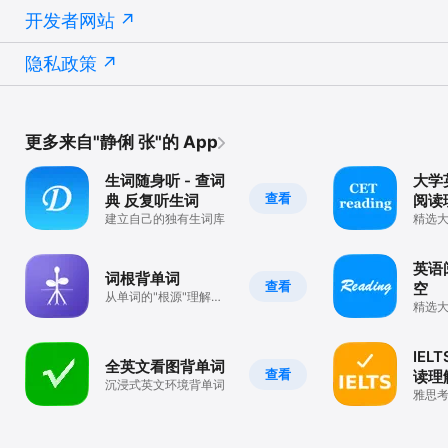
开发者网站
隐私政策
更多来自"静俐 张"的 App
生词随身听 - 查词
大学
查看
典 反复听生词
阅读
建立自己的独有生词库
精选
级习
英语
词根背单词
查看
空
从单词的"根源"理解词
精选
义，一个词根掌握一串
理解
单词，学过不忘！
助力
IEL
全英文看图背单词
查看
读理
沉浸式英文环境背单词
雅思
训练
考伙