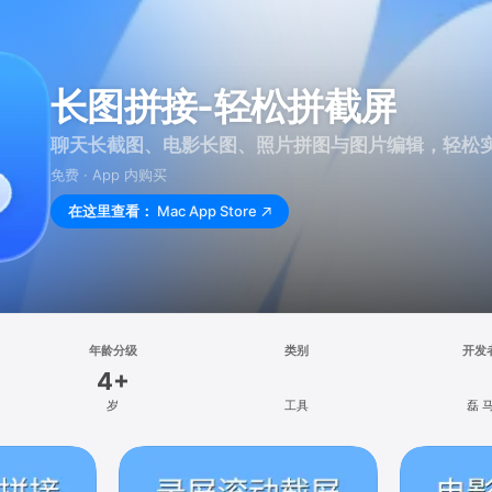
长图拼接-轻松拼截屏
聊天长截图、电影长图、照片拼图与图片编辑，轻松
免费 · App 内购买
在这里查看：
Mac App Store
年龄分级
类别
开发
4+
岁
工具
磊 