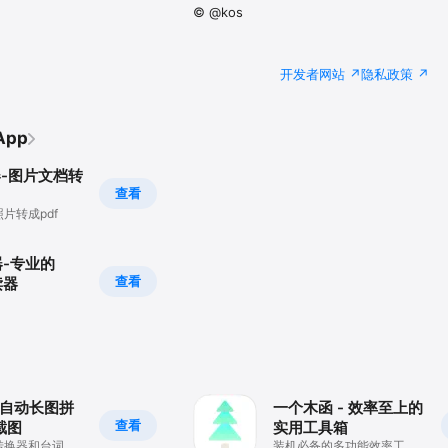
© @kos
开发者网站
隐私政策
App
器-图片文档转
查看
片转成pdf
器-专业的
查看
阅读器
-自动长图拼
一个木函 - 效率至上的
查看
截图
实用工具箱
转换器和台词拼
装机必备的多功能效率工具