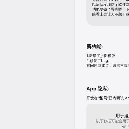
以后我发现这个软件
功能要钱了哭唧唧，
眼看上去让人不想下
新功能
1.新增了拼图模版。

2.修复了bug。

有问题或建议，请留言或
App 隐私
开发者“
磊 马
”已表明该 
用于追
以下数据可能会用于
站中