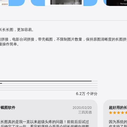
长长长图，更加容易。

智能拼接，电影台词拼接，带壳截图，不限制图片数量，保持原图清晰度的长图拼
操作简单。

清晰度。

图等多种布局模式。

，马赛克，照片边框，自定义水印，边缘撕裂效果等。

给我留言或者发邮件。

6.2万 个评分
帮助，可以花费几分钟评价一下，或者推荐给朋友。

拼截图软件
超好用的
2020/02/20
三四其德
截长图真的是我一直以来超级头疼的问题！前前后后试过
因为系统的
最后确定了这一款，看完程序猿小哥哥介绍长按横向拼图
也支持了新