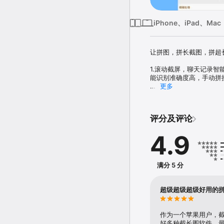
iPhone、iPad、Mac
让拼图，拼长截图，拼超
1.滚动截屏，聊天记录
能识别准确度高，手动拼接
更多
2.原图保存，不降低图片
3.支持横向拼图，模版拼
评分及评论
4.支持超长图编辑，标注
4.9
5.如果有问题或建议可以
满分 5 分
如果觉得本App对你有所
超级超级超级好用的
作为一个苹果用户，
好多种截长图软件，