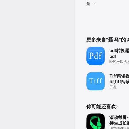
是
更多来自"磊 马"的 
pdf转换
pdf
轻轻松松把照
Tiff阅读
tif,tiff
工具
你可能还喜欢
滚动截屏
接生成长
现支持PDF