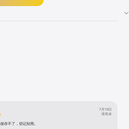
用
7月19日
塔塔卓
也保存不了，切记别用。