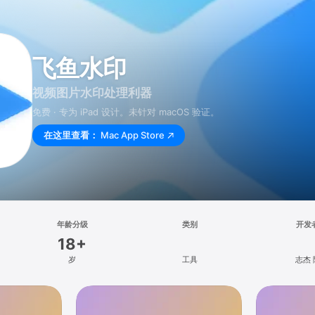
飞鱼水印
视频图片水印处理利器
免费 · 专为 iPad 设计。未针对 macOS 验证。
在这里查看：
Mac App Store
年龄分级
类别
开发
18+
岁
工具
志杰 