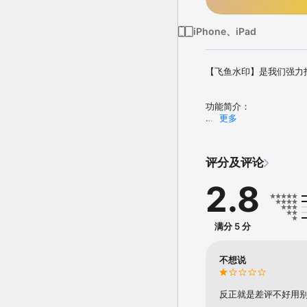
iPhone、iPad
【飞鱼水印】是我们强力
功能简介：

更多
图片水印：给图片自由添
图片压缩：自由定义压缩程
评分及评论
视频压缩：低损极致压缩视
2.8
满分 5 分
不想说
反正就是差评不好用