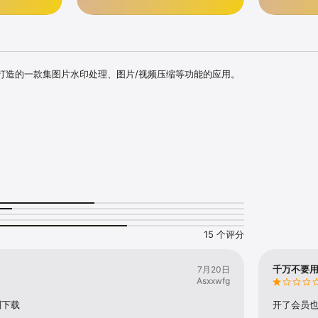
打造的一款集图片水印处理、图片/视频压缩等功能的应用。

加涂鸦或者文字水印

度

频

15 个评分
千万不要
7月20日
Asxxwfg
别下载
开了会员