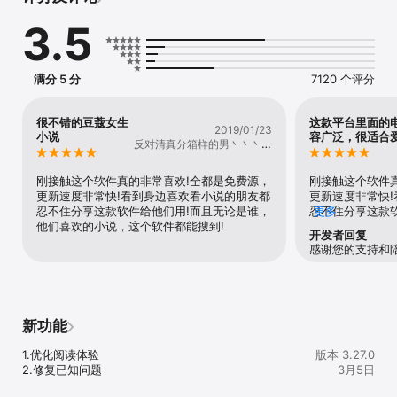
亩地又该如何种？

3.5
【海量免费好书】

玄幻修仙、都市言情、豪门总裁、校园纯爱、影视原著、盗墓探险、
恐怖惊悚、穿越武侠、等等精品热门小说汇聚于此，满足你的小说阅
读需求，而且全部免费哦～

满分 5 分
7120 个评分
【语音畅听】

眼睛累了，交给语音听书！这里有多种音色任你选择，随时随地听小
说~

很不错的豆蔻女生
这款平台里面的
2019/01/23
小说
容广泛，很适合
反对清真分箱样的男丶丶丶风
【自动续费会员说明】

一人丶
订阅周期：1个月（饭团追书会员连续包月）。

订阅价格：每月18元

刚接触这个软件真的非常喜欢!全都是免费源，
刚接触这个软件
付款：用户确认购买并付款后记入iTunes账户。

更新速度非常快!看到身边喜欢看小说的朋友都
更新速度非常快
用户可以通过用户的帐户设置来管理用户的订阅和自动更新。

忍不住分享这款软件给他们用!而且无论是谁，
忍不住分享这款
更多
取消续订：如需取消续订，请在当前订阅周期到期前24小时以前，手
他们喜欢的小说，这个软件都能搜到!
他们喜欢的小说
开发者回复
动在iTunes/Apple ID设置管理中关闭自动续订功能。到期前24小时
感谢您的支持和
内取消，将会收取订阅费用。

续订：会员的自有充值账户或苹果iTunes账户会在到期前24小时内扣
费，扣费成功后订阅周期顺延一个订阅周期。

用户服务协议：
https://h5.zhuishushenqi.com/agreement/fantuanzhuishu.html

新功能
用户隐私政策：https://h5.zhuishushenqi.com/agreement/user-
privacy-fantuanzhuishu.html

1.优化阅读体验

版本 3.27.0
自动续费会员服务协议：
2.修复已知问题
3月5日
https://h5.zhuishushenqi.com/agreement/automaticRenewalSe