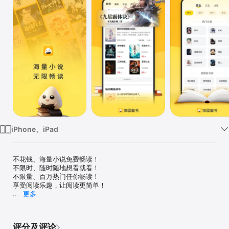
iPhone、iPad
不花钱、海量小说免费畅读！

不限时、随时随地想看就看！

不限量、百万热门任你畅读！

享受阅读乐趣，让阅读更简单！

更多
【热门小说】

男频：修罗武神的最终秘籍是什么，13路末班车与你同行的都是谁，
问网游的世界，谁主沉浮；

评分及评论
女频：唯美言情许你情深似海，废柴又是如何穿越重生，家里有近百