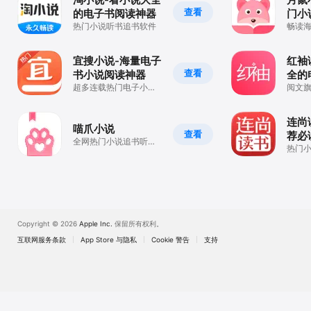
查看
的电子书阅读神器
门小
热门小说听书追书软件
器
畅读
软件
宜搜小说-海量电子
红袖
查看
书小说阅读神器
全的
超多连载热门电子小说
阅文
任你追！掌中必备的读
说阅
书追书软件
连尚
喵爪小说
查看
荐必
全网热门小说追书听书
热门
必备
App
Copyright © 2026
Apple Inc.
保留所有权利。
互联网服务条款
App Store 与隐私
Cookie 警告
支持