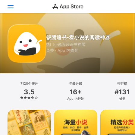
Today
饭团追书-看小说的阅读神器
游戏
热门小说阅读追书神器
免费 · App 内购买
App
搜索
平台
7120个评分
年龄分级
排行榜
iPhone
3.5
16+
#131
iPad
App 内控制
图书
Mac
Vision
Watch