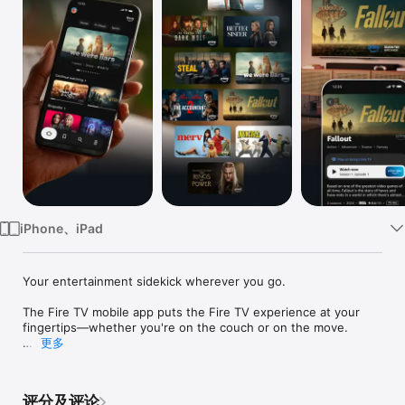
iPhone、iPad
Your entertainment sidekick wherever you go.

The Fire TV mobile app puts the Fire TV experience at your 
fingertips—whether you're on the couch or on the move.

更多
Discover & personalize your entertainment anywhere: Browse 
titles and get personalized recommendations. Search for 
movies, TV shows, and more across all your services. Build 
评分及评论
and fine-tune your watchlist in the moment.
