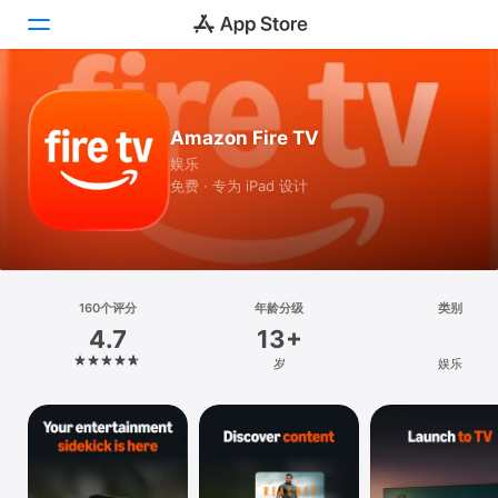
Today
Amazon Fire TV
游戏
娱乐
免费 · 专为 iPad 设计
App
搜索
平台
160个评分
年龄分级
类别
iPhone
4.7
13+
iPad
岁
娱乐
Mac
Vision
Watch