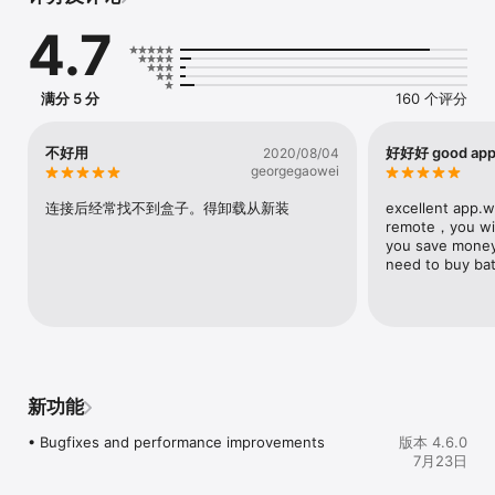
4.7
Easy control & setup: Launch it all on your big screen with 
seamless control. Enjoy fast text entry using your mobile 
keyboard. Set up new Fire TV devices quickly and easily.

满分 5 分
160 个评分
Compatibility: Requires an Amazon account and connection to 
the same Wi-Fi network as your Fire TV to launch content to 
your TV. 

不好用
好好好 good ap
2020/08/04
georgegaowei
Some features require a compatible Fire TV.

连接后经常找不到盒子。得卸载从新装
excellent app.w
By using this app, you agree to Amazon's Conditions of Use 
remote，you will
(www.amazon.com/conditionsofuse) and Privacy Notice 
you save money 
(www.amazon.com/privacy).
need to buy bat
新功能
• Bugfixes and performance improvements
版本 4.6.0
7月23日