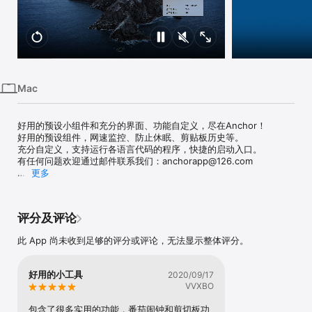
Mac
Vision
Watch
Mac
好用的预设小组件和充分的界面、功能自定义，尽在Anchor！

好用的预设组件，网速监控、防止休眠、剪贴板历史等。

充分自定义，支持运行各语言代码的程序，快捷的启动入口。

有任何问题欢迎通过邮件联系我们：anchorapp@126.com

更多
Anchor提供了各种小组件，即开即用；提供了完全自定义的控件，解
放效率和想象。

即开即用，如网速监控、防止休眠、剪贴板历史等，点击即可在状态
评分及评论
栏及通知中心加入组件。

解放效率，如隐藏文件显示开关、常用命令状态栏一键启动、网站或
此 App 尚未收到足够的评分或评论，无法显示整体评分。
容器监控等，等你发挥。

需要更改设置和外观也极端方便，有了Anchor，各类内容都将以你想
要的方式呈现。
好用的小工具
2020/09/17
VVXBO
包含了很多实用的功能，番茄闹钟和剪切板功