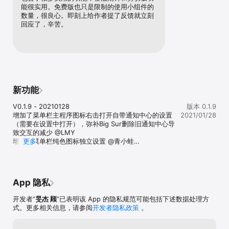
能很实用。免费版也只是限制的使用小组件的
数量，很良心。即刻上给作者提了反馈就立刻
回应了，辛苦。
新功能
V0.1.9 - 20210128

版本 0.1.9
增加了菜单栏主程序图标右击打开自带通知中心的设置
2021/01/28
（需要在设置中打开），弥补Big Sur删除旧通知中心导
致交互的减少 @LMY

增加了菜单栏纯色图标独立设置 @青小蛙

更多
适配M1，修复了一些Big Sur上出现的问题

更新了一些美术资源
App 隐私
开发者“
旻杰 顾
”已表明该 App 的隐私规范可能包括下述数据处理方
式。更多相关信息，请参阅
开发者隐私政策
。