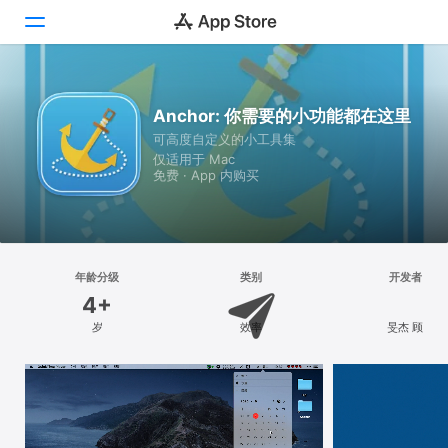
探索
Anchor: 你需要的小功能都在这里
可高度自定义的小工具集
创作
仅适用于 Mac
免费 · App 内购买
工作
游戏
开发
年龄分级
类别
开发者
4+
类别
岁
效率
旻杰 顾
搜索
平台
iPhone
iPad