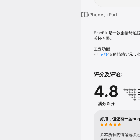
iPhone、iPad
EmoFit 是一款集情
关怀习惯。

主要功能：

- 可自定义的情绪记录，操
更多
- 私人日记：日常记录、
- 情绪日历与趋势分析

- 习惯与自我关怀例行追踪
评分及评论
- 提醒功能，保持持续记录
- 注重隐私与专注，数据
4.8
- 一键导出为 PDF 等格式

为什么选择 EmoFit？

- 及时识别情绪波动并采取
满分 5 分
- 每日反思，获得清晰与洞
- 养成积极习惯，提升幸福
- 完整掌控与保护你的个人
好用，但还有一些bug
隐私与条款：https://emofit
支持邮箱：info@software
原本所有的情绪选项
导致的。