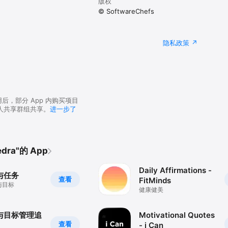
版权
© SoftwareChefs
隐私政策
用后，部分 App 内购买项目
人共享群组共享。
进一步了
dra"的 App
Daily Affirmations -
与任务
查看
FitMinds
与目标
健康健美
与目标管理追
Motivational Quotes
查看
- i Can