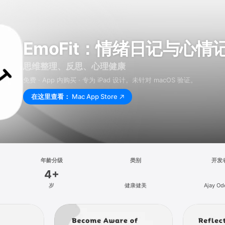
EmoFit：情绪日记与心情
思维整理、反思、心理健康
免费 · App 内购买 · 专为 iPad 设计。未针对 macOS 验证。
在这里查看：
Mac App Store
年龄分级
类别
开发
4+
岁
健康健美
Ajay Od