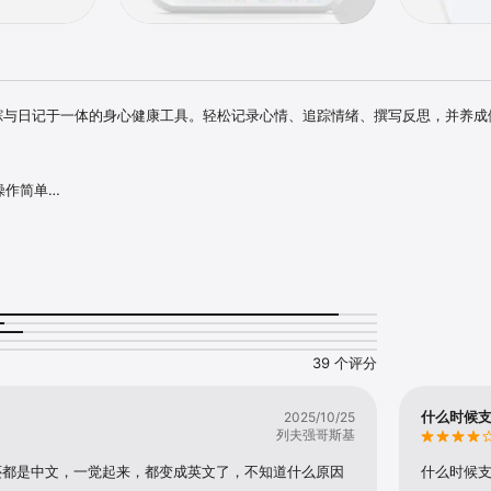
绪追踪与日记于一体的身心健康工具。轻松记录心情、追踪情绪、撰写反思，并养
作简单

感恩、目标与反思





仅存于本机

行动

39 个评分
见

感

数据

什么时候
2025/10/25
列夫强哥斯基
.framer.website/terms-and-policy

chefs.com
还都是中文，一觉起来，都变成英文了，不知道什么原因
什么时候