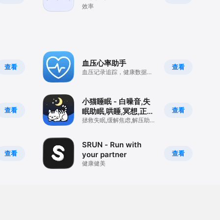
效率
血压心率助手
查看
查看
血压记录追踪，健康数据管
家
小猫睡眠 - 白噪音,失
查看
查看
眠助眠,哄睡,冥想,正
念,HRV压力
拯救失眠,缓解焦虑,解压助
眠,冥想催眠
SRUN - Run with
查看
查看
your partner
健康健美