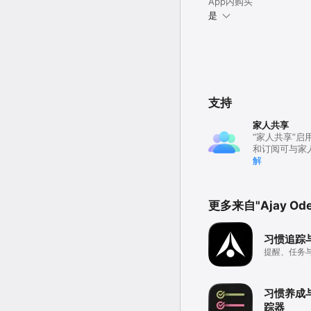
App内购买
是
支持
家人共享
“家人共享”启
和订阅可与家
解
更多来自"Ajay Ode
习惯追踪
提醒、任务
习惯养成
踪器