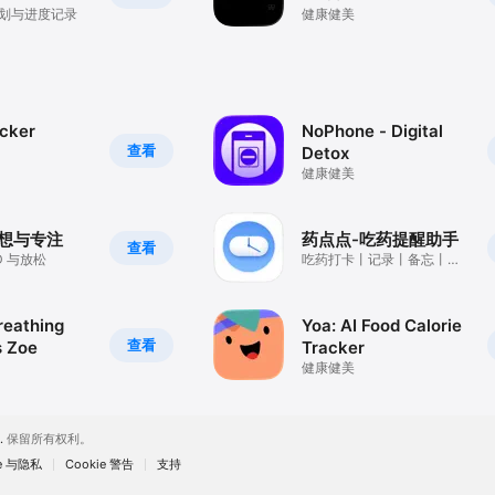
规划与进度记录
健康健美
acker
NoPhone - Digital
查看
Detox
健康健美
 冥想与专注
药点点-吃药提醒助手
查看
D 与放松
吃药打卡丨记录丨备忘丨服
药日历丨小组件
reathing
Yoa: AI Food Calorie
查看
s Zoe
Tracker
健康健美
.
保留所有权利。
re 与隐私
Cookie 警告
支持