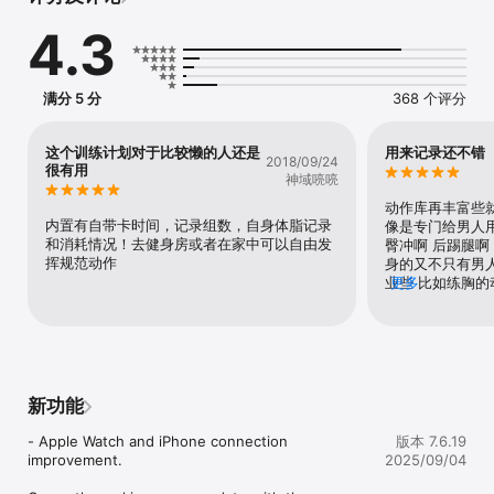
4.3
下载免费版帮助您打开眼界，下载付费标准版可获得附加训练内容！

标准版的功能:  

满分 5 分
368 个评分
 - 数百个训练分解，跟着直观的动画图解达到最好的训练效果。

 - 直观图表总结记录每一项锻炼进展

这个训练计划对于比较懒的人还是
用来记录还不错
2018/09/24
 - 跟踪你的体重变化（图表查看）。

很有用
神域喨喨
 - 使用定时器精确控制你的组间休息时间。

 - 把你的训练日志保存为CSV文件，以便在电脑上编辑保存。

动作库再丰富些就
 - 没有广告！

内置有自带卡时间，记录组数，自身体脂记录
像是专门给男人用
和消耗情况！去健身房或者在家中可以自由发
臀冲啊 后踢腿啊
专业人士会员:

挥规范动作
身的又不只有男
业些 比如练胸的
更多
- 免费试用这个令人惊叹的服务

练下胸的 女生不
- 与好友分享锻炼计划

- 获得Web版的访问权限！

- 在云端安全储存您的数据

- 自动上传到云端的功能保证您的数据永远不会丢失

- 将您的所有设备都自动同步

新功能
- 优先邮件支持。 在24小时内得到答案！

- Apple Watch and iPhone connection 
版本 7.6.19
improvement.

2025/09/04
免费版和标准版共有功能:
