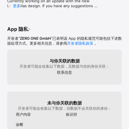
Currently working on an update with the new 
--- 练习 ---

Liquid Glas design. If you have any suggestions 
更多
ow to improve the app feel free to contact us at 
- 众多预制的动作分解，跟着动画图解进行练习。

support@fitnesspointapp.com.
- 创建新的练习组，添加说明，自定义主肌群与辅助肌群图片。

- 为每次训练做记录，包括重量、次数、组数。还有你的训练日历。

App 隐私
--- 训练 ---

开发者“
ZERO ONE GmbH
”已表明该 App 的隐私规范可能包括下述数
据处理方式。更多相关信息，请参阅
开发者隐私政策
。
- 创建个性化训练计划，自主添加训练动作

- 自己设置整套训练动作，包括重复每个动作的次数及组数

- 快速导航功能和手势功能。

与你关联的数据
- 翻墙之后可以把训练计划分享到脸书和推特上。

开发者可能会收集以下数据，且数据与你的身份关联：
- 可以购买由新浪微薄@ Fitness Point为你制定的私教计划。

联系信息
--- 训练日志 --- 

- 给每一个训练添加备注。

- 可用日历视图查看所有训练日志

- 编辑备注。

未与你关联的数据
- 翻墙之后可以把训练计划分享到脸书和推特上。

开发者可能会收集以下数据，但数据不会关联你的身份：
用户内容
标识符
--- 设置 ---

诊断