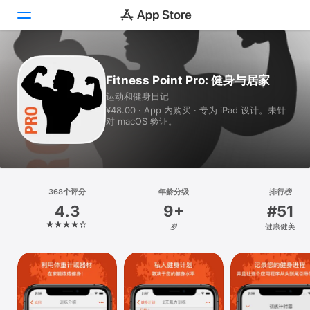
Today
Fitness Point Pro: 健身与居家
运动和健身日记
游戏
¥48.00 · App 内购买 · 专为 iPad 设计。未针
对 macOS 验证。
App
搜索
平台
368个评分
年龄分级
排行榜
iPhone
4.3
9+
#51
iPad
岁
健康健美
Mac
Vision
Watch