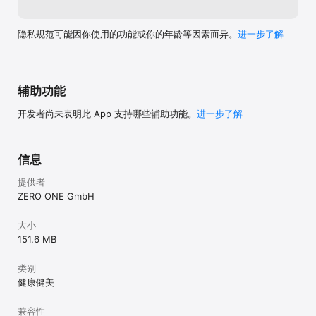
- 任选国际单位或英制单位记录体重

- 选择动作描述的语言，包括中文。

隐私规范可能因你使用的功能或你的年龄等因素而异。
进一步了解
该版本是专为男性设计，所有的训练计划符合男性的健身模式，满足
男性的健身需求。请开通会员，专享全部男性健身计划。

Visit https://fitnesspointapp.com/ to get more infos.

辅助功能
Terms and conditions: https://fitnesspointapp.com/terms.html

Privacy Policy: https://fitnesspointapp.com/privacypolicy.html

开发者尚未表明此 App 支持哪些辅助功能。
进一步了解
Facebook: https://www.facebook.com/FitnessPointApp

Twitter: @FitnessPointApp

信息
升级功能可以按月订购。确认订购以后，费用将通过您的iTunes帐户
提供者
收取。 如果您在当前资格结束前至少24小时内没有取消，您的会员资
格将自动延期，否则不允许取消当前的会员资格。
ZERO ONE GmbH
大小
151.6 MB
类别
健康健美
兼容性