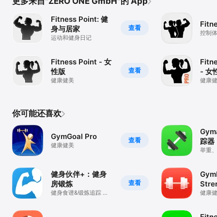
更多来自"ZERO ONE GmbH"的 App
Fitness Point: 健
Fitn
查看
身与居家
控制
运动和健身日记
Fitness Point - 女
Fitn
查看
性版
- 女
健康健美
健康
你可能还喜欢
Gym
GymGoal Pro
查看
踪器
健康健美
举重
健身伙伴+：健身
Gym
查看
房锻炼
Stre
健身食谱&锻炼追踪 训
健康
练计划,运动指导记录
Fitn