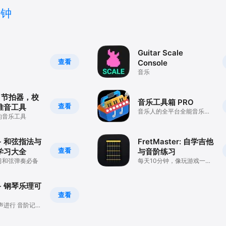
时钟
Guitar Scale
查看
Console
音乐
：节拍器，校
音乐工具箱 PRO
查看
准音工具
音乐人的全平台全能音乐工
的音乐工具
具集合
- 和弦指法与
FretMaster: 自学吉他
查看
学习大全
与音阶练习
习和弦弹奏必备
每天10分钟，像玩游戏一样
掌控吉他指板
- 钢琴乐理可
查看
声进行 音阶记忆
士流行 和弦助手