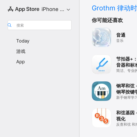
Grothm 律动
iPhone 专区
你可能还喜欢
搜索
音通
Today
音乐
游戏
节拍器+
App
音器和标
简洁、专业
钢琴和弦 
钢琴按键
新手钢琴学
和弦基因 
视化
反查和弦 和
即兴演奏 爵