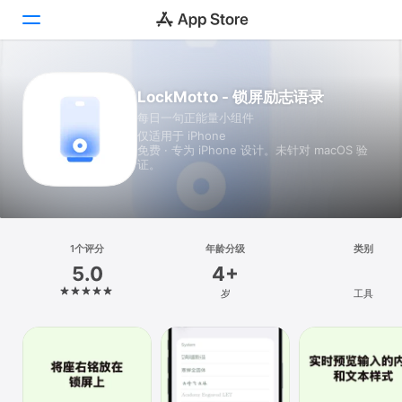
Today
LockMotto - 锁屏励志语录
每日一句正能量小组件
游戏
仅适用于 iPhone
免费 · 专为 iPhone 设计。未针对 macOS 验
App
证。
搜索
平台
1个评分
年龄分级
类别
iPhone
5.0
4+
iPad
岁
工具
Mac
Vision
Watch