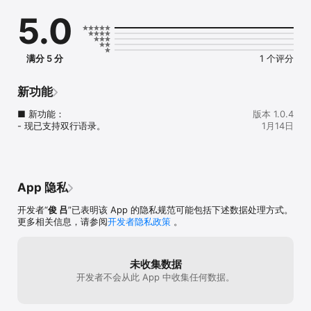
写下一句让你专注、平静或被鼓舞的话，即刻显示在锁屏上。

5.0
• 干净安静  

无广告，无跟踪，无打扰。锁屏只属于你自己。

满分 5 分
1 个评分
• 极简易读  

轻量小组件，适配任何桌面布局，并自动适应浅色 / 深色模式。

新功能
为什么重要

■ 新功能：

版本 1.0.4
锁屏是你每天看到的第一眼。让这一刻成为清醒与专注，而不是噪
- 现已支持双行语录。
1月14日
音。

LockMotto —— 你的话语，置于屏幕中央。  

免费，无广告。
App 隐私
开发者“
俊 吕
”已表明该 App 的隐私规范可能包括下述数据处理方式。
更多相关信息，请参阅
开发者隐私政策
。
未收集数据
开发者不会从此 App 中收集任何数据。