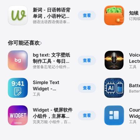
新词 - 日语韩语背
知续
查看
单词，小语种记忆
订阅
工具
德语法语西语俄语泰
语，考研留学Anki生词
本
你可能还喜欢
bg text: 文字壁纸
Voic
查看
制作工具・每日励
Lect
志语录编辑和提醒
便签备忘笔记小组件・
工具
目标习惯打卡追踪・极
器
简・个性定制配色
Simple Text
Batt
查看
Widget -
Batter
Reminder
工具
Predic
Widget - 锁屏软件
Cou
查看
小组件，主屏幕，
Widg
个性化手机桌面
完美万能 小组件，百变
Cust
工具
主题，全能小组件