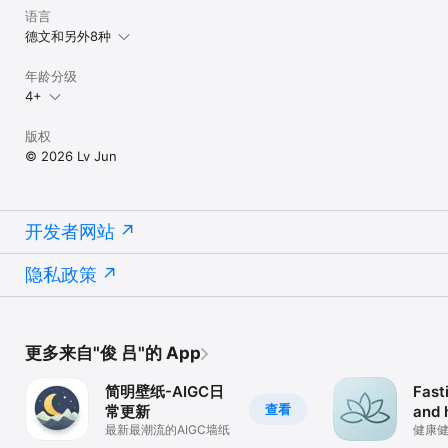
语言
德文和另外8种
年龄分级
4+
版权
© 2026 Lv Jun
开发者网站
隐私政策
更多来自"俊 吕"的 App
简明壁纸-AIGC日
Fast
查看
常更新
and 
最新最潮流的AIGC墙纸
健康