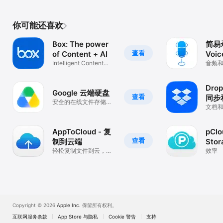
你可能还喜欢
Box: The power
简易录
查看
of Content + AI
Voic
Intelligent Content
音频
Management
Dro
Google 云端硬盘
查看
同步
安全的在线文件存储空
文档
间
AppToCloud - 复
pClo
查看
制到云端
Stor
轻松复制文件到云，保
效率
存空间，确保隐私，随
时随地访问您的资料
Copyright © 2026
Apple Inc.
保留所有权利。
互联网服务条款
App Store 与隐私
Cookie 警告
支持