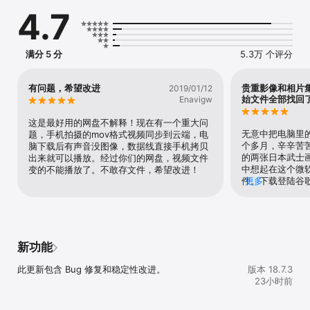
安全

4.7
• 个人保管库可让你通过身份验证来保护重要文件

• 还原所有文件上具有版本历史记录的文档

• 勒索软件检测和恢复*

满分 5 分
5.3万 个评分
使用 Microsoft Word、Excel、PowerPoint、OneNote、Outlook

•  备份、查看和保存你的 Office 文档. 

•  使用 Microsoft Office 应用对存储在 OneDrive 中的 Word、
有问题，希望改进
贵重影像和相片
2019/01/12
始文件全部找回
Excel、PowerPoint 和 OneNote 文件进行实时编辑和协作. 

Enavigw
这是最好用的网盘不解释！现在有一个重大问
升级到 Microsoft 365 订阅

无意中把电脑里
题，手机拍摄的mov格式视频同步到云端，电
使用 Microsoft 365 个人订阅, 你可以在 iPad、iPhone 和 iPod 
个多月，辛辛苦
脑下载后有声音没图像，数据线直接手机拷贝
touch 上获得 1TB 的存储空间 (对于家庭订阅, 最多可包含 6 名用户, 
的两张日本武士
出来就可以播放。经过你们的网盘，视频文件
每人可获得 1TB 的存储空间)、OneDrive 高级功能以及访问 Word、
中想起在这个微
变的不能播放了。不敢存文件，希望改进！
Excel、PowerPoint、Outlook 和 OneNote 中的所有功能, 还可以
件。下载登陆谷
更多
在电脑或 Mac 上安装 Word、Excel、PowerPoint 和 Outlook. 

太感谢了，最重
若要在应用内购买 Microsoft 365 个人或家庭订阅: 打开应用, 点击
“我”选项卡, 然后点击你的存储或菱形图标. 

在美国, 订阅起价为每月 6.99 美元, 并且可能因地区而异. 从该应用购
买 Microsoft 365 订阅和 OneDrive 独立订阅的费用将计入你的 
新功能
iTunes 帐户, 除非事先禁用自动续订, 否则将在当前订阅期结束前的 
24 小时内自动续订. 

此更新包含 Bug 修复和稳定性改进。
版本 18.7.3
23小时前
购买后, 若要管理你的订阅或禁用自动续订, 请转到 iTunes 帐户设置. 
在有效订阅期内, 无法取消订阅或退款. 
