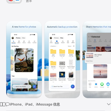
Apps
效率
iPhone、iPad、iMessage 信息