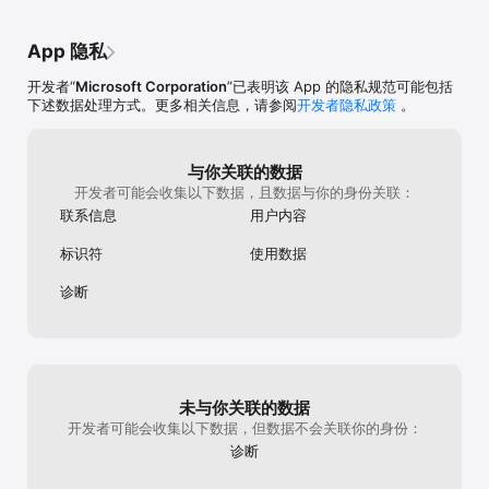
将此 OneDrive 应用用于工作或学校

若要登录 OneDrive 上的工作或学校帐户, 你的组织需要具有符合条
App 隐私
件的 OneDrive、SharePoint Online 或 Microsoft 365 业务订阅计
划. 

开发者“
Microsoft Corporation
”已表明该 App 的隐私规范可能包括
下述数据处理方式。更多相关信息，请参阅
开发者隐私政策
。
隐私

此应用由 Microsoft 提供. Microsoft 可能会访问通过使用此商店和
该应用提供的数据, 并且这些数据可能在美国或 Microsoft 或其关联
公司维护设施的任何其他国家/地区传输、存储和处理. 

与你关联的数据
开发者可能会收集以下数据，且数据与你的身份关联：
隐私政策: https://go.microsoft.com/fwlink/?LinkID=507539. 

联系信息
用户内容
使用条款: https://go.microsoft.com/fwlink/p/?LinkID=246338. 

标识符
使用数据
*需要 Microsoft 365 个人或家庭订阅
诊断
未与你关联的数据
开发者可能会收集以下数据，但数据不会关联你的身份：
诊断