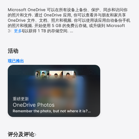
Microsoft OneDrive 可以在所有设备上备份、保护、同步和访问你
的照片和文件. 通过 OneDrive 应用, 你可以查看并与朋友和家共享 
OneDrive 文件、文档、照片和视频. 你可以使用该应用自动备份手机
的照片和视频. 开始使用 5 GB 的免费云存储, 或升级到 Microsoft 
365 订阅以获得 1 TB 的存储空间. 

更多
Microsoft OneDrive 提供以下功能:

活动
备份照片和视频

• 打开“相机上传”时自动备份照片和视频

现已推出
• 通过手机、计算机或以在线方式查看照片

文件共享和管理

• 与朋友和家人共享文档、照片、视频和相册

• 编辑共享文档时获取通知

• 设置受密码保护或即将过期的共享链接*

• 无需在线即可访问应用上的整个文件夹*

重磅更新
OneDrive Photos
扫描

• 扫描文档、名片、收据、白板等

Remember the photo, but not where it is?
• 直接从 OneDrive 移动应用标记、签署和发送文档

Describe it–like “Violet having fun”–and
OneDrive finds it in seconds.
搜索

•按名称或内容搜索文档

评分及评论