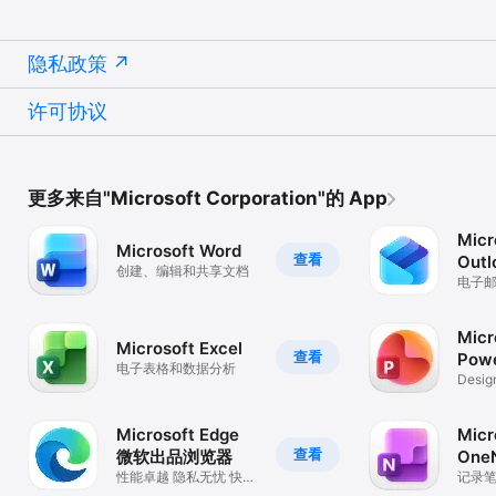
隐私政策
许可协议
更多来自"Microsoft Corporation"的 App
Micr
Microsoft Word
查看
Outl
创建、编辑和共享文档
电子
Micr
Microsoft Excel
查看
Powe
电子表格和数据分析
Desig
Prese
Microsoft Edge
Micr
查看
微软出品浏览器
One
性能卓越 隐私无忧 快捷
记录
安全的浏览器
录