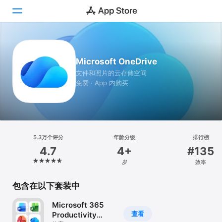
Today
Microsoft OneDrive
游戏
文件和照片的云存储空间
免费 · App 内购买
App
搜索
平台
5.3万个评分
年龄分级
排行榜
iPhone
4.7
4+
#135
iPad
岁
效率
Mac
包含在以下套装中
Vision
Microsoft 365
Watch
查看
Productivity