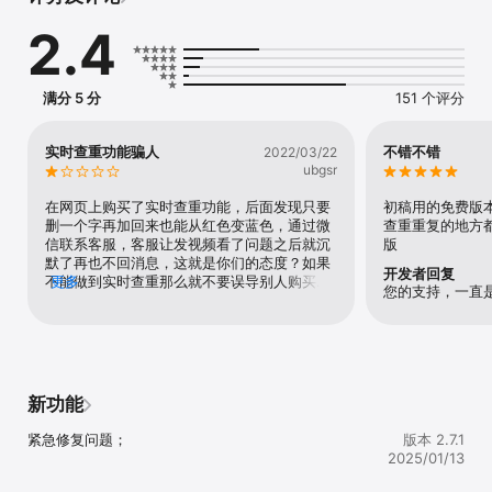
-在线论文写作，根据论文标题AI智能定制论文提纲多个模板任意编辑

2.4
-海量论文资料，数亿专业文献资料随查随用

【官网地址】

https://www.paperyy.com/

【联系我们】

满分 5 分
151 个评分
 在使用过程中如有建议或意见，请关注“PaperYY微信公众号”
实时查重功能骗人
不错不错
2022/03/22
ubgsr
在网页上购买了实时查重功能，后面发现只要
初稿用的免费版本
删一个字再加回来也能从红色变蓝色，通过微
查重重复的地方
信联系客服，客服让发视频看了问题之后就沉
版
默了再也不回消息，这就是你们的态度？如果
开发者回复
不能做到实时查重那么就不要误导别人购买，
更多
谁也不想被欺骗，搞到最后还是红的。
新功能
紧急修复问题；
版本 2.7.1
2025/01/13