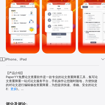
iPhone、iPad
【产品介绍】

PaperYY免费论文查重软件是一款专业的论文查重降重工具，集写论
文查重降重一站式论文服务平台，手机操作让您随时随地，方便快捷
的对论文进行编辑修改查重降重，为您提供快速、准确、安全的论文
检测服务。

更多
【核心功能】

-免费论文查重，呈现多版本、多维度检测报告

-AI智能降重，智能语义纠错模型，注重语句通顺度、连贯性、上下文
评分及评论
结构
