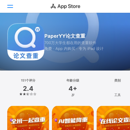
Today
PaperYY论文查重
游戏
700万大学生都在用的查重软件
免费 · App 内购买 · 专为 iPad 设计
App
搜索
平台
151个评分
年龄分级
类别
iPhone
2.4
4+
iPad
岁
工具
Mac
Vision
Watch