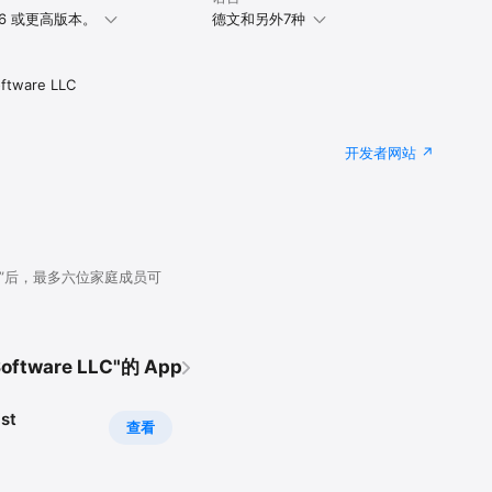
6.6 或更高版本。
德文和另外7种
relia.com/iweb 上参见我们的 iWeb 过渡指南(英语)。
oftware LLC
开发者网站
享”后，最多六位家庭成员可
。
oftware LLC"的 App
ist
查看