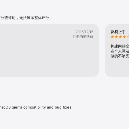
的、具有现代性、丰富功能的标准化网站。看着您的网站如何在您的眼皮之下
通过 Sandvox 上传您的网站到喜欢的主机目录上，仅此而已，简单之极！

的评分或评论，无法显示整体评分。
款优秀的可视化网站设计工具，用于创建富有吸引力的个人或商业网站。无需学习 
ript 语言，其极佳的用户体验和设置特性，让 Sandvox 成为从苹果 iWeb (已被弃
 ◼ ½ ” — Mac|Life

及易上手
2016/12/16
行走的喵薄荷
！
构建网站变
样板选择最能表现你个性的网站设计外观

布个人网站
以自定内容的语言对象帮助你创建梦中的网站

做的不够完
影片

包含内建归档功能

ok, Twitter 和其他更多分享性网站

画廊展示你的照片

容简易地提供 RSS 聚合

和新闻标题网站的内容

m 的所选产品

表单

nseDebate 和 Facebook 的评论

acOS Sierra compatibility and bug fixes
码插入自定网站功能

 “ ◼ ◼ ◼ ◼ ½ ” — SVMMac · “ ◼ ◼ ◼ ◼ ½ ” — Cult of Mac
