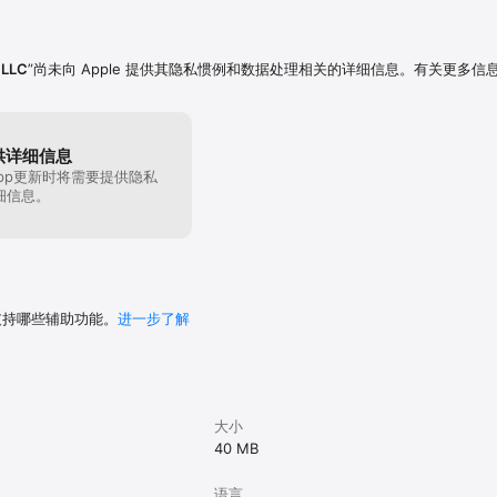
— 高效地浏览你的图片文件夹，如 iPhoto，Aperture，Lightroom，和 Flickr 的
抓取影片，创建播客。iMedia Browser 将你的媒体资源放于指尖上。

 LLC
”尚未向 Apple 提供其隐私惯例和数据处理相关的详细信息。有关更多信
— 直接放置 HTML，JavaScript，PHP，或其他可插入的网络代码，诸如来自其
供详细信息
定 CSS，内建 jQuery 支持并带来新的 Cocoa plug-in API 用于帮助用
pp更新时将需要提供隐私
细信息。
，SFTP，WebDAV 进行主机上的发布

站。整合 Google Webmaster Tools 和 Google Analytics

频介绍，请访问我们的网站！

 支持哪些辅助功能。
进一步了解
计样板、包含丰富特性的网站的人们，Sandvox 2 值得好好看上一看。◼ ◼ ◼ 
，并非常愿意收到你的来信！如果你有反馈意见或疑难问题，可通过 
大小
com 电子邮件联系我们，或者在 karelia.com/forum 访问我们的用户社区。

40 MB
上阅读我们的 FAQ(英语)。

语言