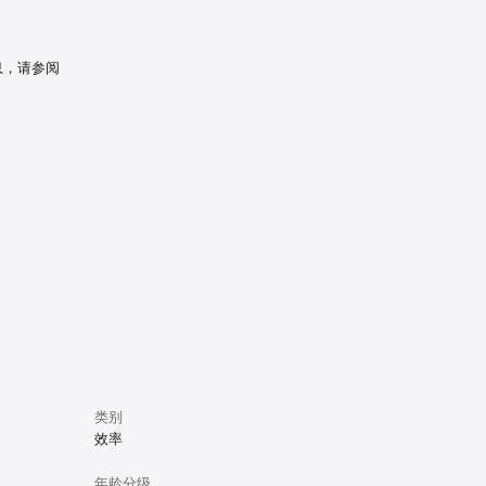
图片库。从 
息，请参阅
他网站的可嵌
户以更多的方式
◼” — 
类别
效率
年龄分级