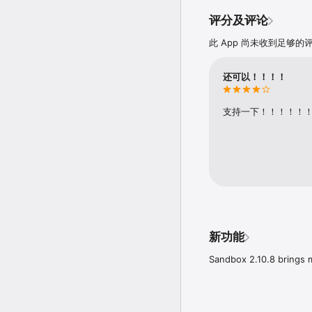
验和可以聚焦于内容拖放
评分及评论
准备好需要的内容，只需要
此 App 尚未收到足够
“Sandvox 2 是一
HTML/CSS/JavaSc
二之选。EXCELLENT ◼ ◼ ◼
还可以！！！！
重要特征

支持一下！！！！！
• 通过数十个流行的设计
• 超过20个不同的、可
• 简易地添加文字、音乐和
• 超级简易的博客撰写，
• 即时添加连接到 Facebo
• 以网格和看片台样式的
• 联合你的博客或者播客内
• 结合来自其它诸如天气
• 展示来自 Amazon.co
• YouTube 视频特性

• 包含用于邮件反馈的联系
新功能
• 自动生成网站地图

• 支持来自 Disqus，Inte
Sandbox 2.10.8 brings m
• 使用 Raw HTML 代
“ ◼ ◼ ◼ ◼ ” — MacNN ·