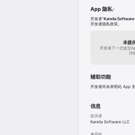
更多强大的功能

App 隐私
• iMedia Browser 
iPhoto 和 iTunes 
开发者“
Karelia Software
开发者隐私政策。
• Raw HTML 对象 
入代码。

未提
• 高级自定 — 代码插入，自
开发者下一次提交A
和体验自定自己的网站。

详
• 发布选择 — 通过 FTP
• 搜索引擎优化 — SEO-友善网
辅助功能
要获得更多信息或观看视
开发者尚未表明此 App
“那些打算迅速地创建基于设
Macworld UK

支持

信息
我们随时在这里提供帮助
提供者
support@karelia.
Karelia Software LLC
在 karelia.com/faq 
兼容性