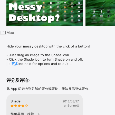
Mac
Vision
Watch
Mac
Hide your messy desktop with the click of a button!

- Just drag an image to the Shade icon.

- Click the Shade icon to turn Shade on and off.

- Click and hold for options and to quit.

更多
Visit the website for a demo.
评分及评论
此 App 尚未收到足够的评分或评论，无法显示整体评分。
Shade
2012/08/17
anSonnett
简单易用，推荐一下。