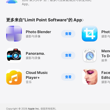
App。
更多来自"Limit Point Software"的 App
Photo Blender
Phot
查看
摄影与录像
摄影
Menu
Panorama.
查看
To D
摄影与录像
效率
Cloud Music
Face 
查看
Player+
Edit
音乐
& Tu
摄影
Copyright © 2026
Apple Inc.
保留所有权利。