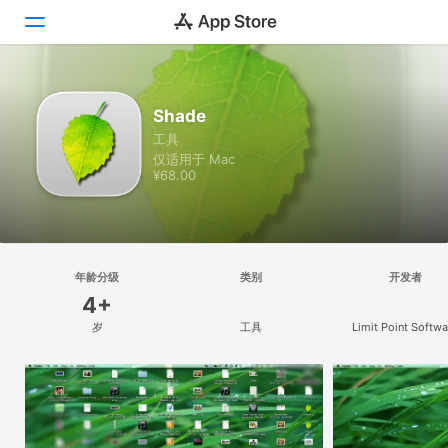
探索
Shade
工具
创作
仅适用于 Mac
¥68.00
工作
游戏
开发
年龄分级
类别
开发者
4+
类别
岁
工具
Limit Point Softwa
搜索
平台
iPhone
iPad