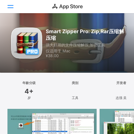
探索
Smart Zipper Pro: Zip,Rar压缩解
压缩
创作
强大好用的文件压缩解压,加密工具
仅适用于 Mac
工作
¥38.00
游戏
开发
年龄分级
类别
开发者
4+
类别
岁
工具
志强 吴
搜索
平台
iPhone
iPad