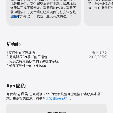
压缩、最大压缩、极限压缩。

说是很不错。支付完毕后进行下载，却发现始
了。另外好像并
终无法完成下载安装。重新启动电脑，重新下
每个文件批量打
• 修改现有压缩包:  随时可以添加新的文件,或者从现有的压缩包里删
载问题依旧，提示通过已购项目进行安装也是
除任何文件，而再也不需要先解压,再压缩文件来修改压缩包了。或者
发生未知错误，下载就一直没有成功过。请作
更多
对快文档进行编辑并更新到压缩包。

者给个解决方案或给个售后技术支持。暂定3
颗星。
• 保护隐私: Smart Zipper Pro可以创建一个密码来保护您的隐私

• 无需解压缩便可浏览压缩包里的图片和预览文件；独家支持浏览压
缩包里面的压缩包。

新功能
• 分割大档案为几个小档案。

1.支持中文字符编码

版本 3.7.0
• 过滤掉不必要的文件。

2.完美解压Rar格式的压缩包

2019/09/27
3.完美支持最新版本的苹果操作系统

• 可以从文件列表里面直接拖拽文件到Finder里面进行解压缩。

4.修复了软件中的很多bugs.
• 在 Finder的右键菜单里面提供了快捷键

• 浏览图片的EXIF信息

App 隐私
• 获取音视频的详细信息

开发者“
志强 吴
”已表明该 App 的隐私规范可能包括下述数据处理方
式。更多相关信息，请参阅
开发者隐私政策
。
如使用中有任何问题，欢迎联系：market@effectmatrix.com