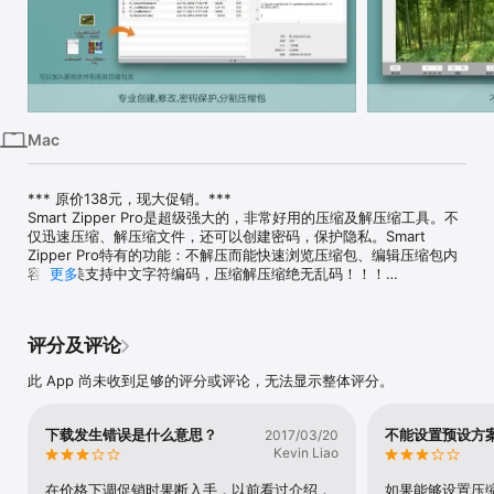
Mac
Vision
Watch
Mac
*** 原价138元，现大促销。*** 

Smart Zipper Pro是超级强大的，非常好用的压缩及解压缩工具。不
仅迅速压缩、解压缩文件，还可以创建密码，保护隐私。Smart 
Zipper Pro特有的功能：不解压而能快速浏览压缩包、编辑压缩包内
容；完美支持中文字符编码，压缩解压缩绝无乱码！！！

更多
特色:

• 解压超过40种不同的存档格式,如RAR, RAR5, 7z, ISO, CAB, Zip, 
评分及评论
StuffIt, Lzma, Tar, Gzip, Bzip2, PAX, MSI, Arj, Z 等等，目前支持解
压格式之多为同类软件之首。

此 App 尚未收到足够的评分或评论，无法显示整体评分。
• 如果压缩包里面不同文件具有不同的密码，SmartZipper Pro依然能
够解压。

下载发生错误是什么意思？
不能设置预设方
2017/03/20
Kevin Liao
• 智能创建压缩包。 可创建格式如7z, Zip, Gzip, Tar, Bzip2的压缩
包；并支持6种不同的压缩等级: 无压缩、最快压缩、快速压缩、正常
在价格下调促销时果断入手，以前看过介绍，
如果能够设置压